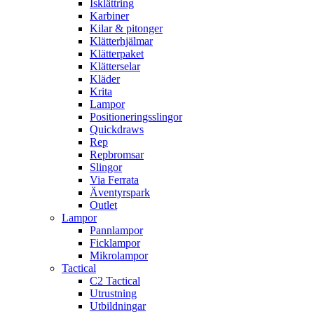
Isklättring
Karbiner
Kilar & pitonger
Klätterhjälmar
Klätterpaket
Klätterselar
Kläder
Krita
Lampor
Positioneringsslingor
Quickdraws
Rep
Repbromsar
Slingor
Via Ferrata
Äventyrspark
Outlet
Lampor
Pannlampor
Ficklampor
Mikrolampor
Tactical
C2 Tactical
Utrustning
Utbildningar