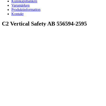
Kunskapsbanken
Varumärken
Produktinformation
Kontakt
C2 Vertical Safety AB 556594-2595
Kundtjänst
Telefon: +46 18 67 79 90
Måndag – fredag 9-16
Semestertider v.27-v.32: 9-14
Lunchstängt: 12-13
info@c2safety.com
Huvudkontor
C2 Vertical Safety AB
Börjegatan 78
752 29 Uppsala
LinkedIn
Facebook
Instagram
YouTube
C2 Vertical Safety AB