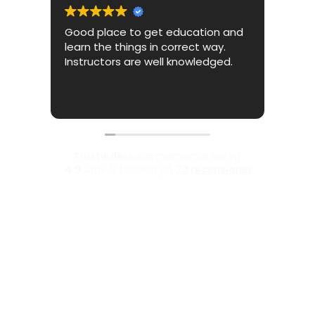
Good place to get education and
Amaz
learn the things in correct way.
who 
Instructors are well knowledged.
Trustindex
s sammanlagda betyg
4.9
utav 5,
baserat på
73 recensioner