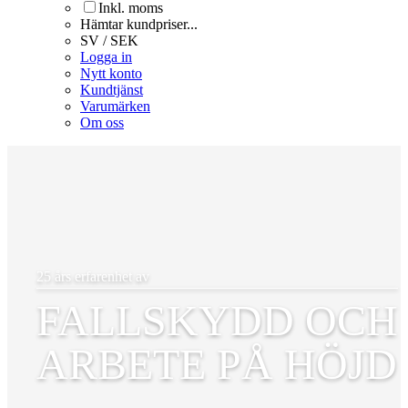
Inkl. moms
Hämtar kundpriser...
SV / SEK
Logga in
Nytt konto
Kundtjänst
Varumärken
Om oss
25 års erfarenhet av
FALLSKYDD OCH
ARBETE PÅ HÖJD