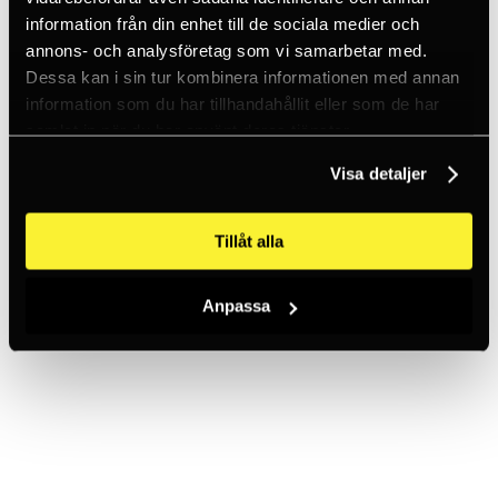
information från din enhet till de sociala medier och
Populära produkter
annons- och analysföretag som vi samarbetar med.
Dessa kan i sin tur kombinera informationen med annan
information som du har tillhandahållit eller som de har
samlat in när du har använt deras tjänster.
EDELRID
EDELRID
Pinch
Megawatt
Visa detaljer
1 382 SEK
2 431 SEK
50+
<5
Tillåt alla
prev
next
Anpassa