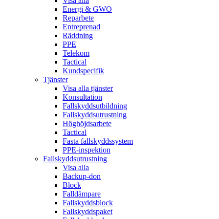
Visa alla
Energi & GWO
Reparbete
Entreprenad
Räddning
PPE
Telekom
Tactical
Kundspecifik
Tjänster
Visa alla tjänster
Konsultation
Fallskyddsutbildning
Fallskyddsutrustning
Höghöjdsarbete
Tactical
Fasta fallskyddssystem
PPE-inspektion
Fallskyddsutrustning
Visa alla
Backup-don
Block
Falldämpare
Fallskyddsblock
Fallskyddspaket