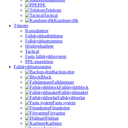
PPE
Telekom
Tactical
Kundspecifik
Tjänster
Konsultation
Fallskyddsutbildning
Fallskyddsutrustning
Höghöjdsarbete
Tactical
Fasta fallskyddssystem
PPE-inspektion
Fallskyddsutrustning
Backup-don
Block
Falldämpare
Fallskyddsblock
Fallskyddspaket
Fallskyddsselar
Fasta system
Förankring
Förvaring
Hjälmar
Karbiner