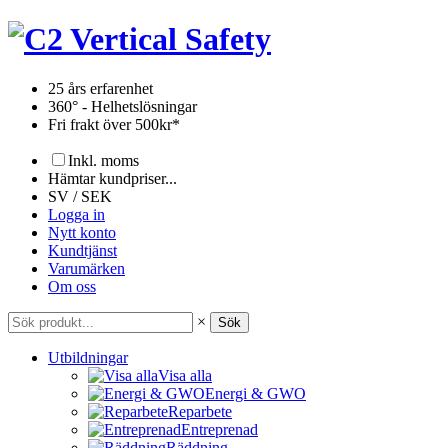
Hoppa
till
innehåll
25 års erfarenhet
360° - Helhetslösningar
Fri frakt över 500kr*
Inkl. moms
Hämtar kundpriser...
SV / SEK
Logga in
Nytt konto
Kundtjänst
Varumärken
Om oss
×
Sök
Utbildningar
Visa alla
Energi & GWO
Reparbete
Entreprenad
Räddning