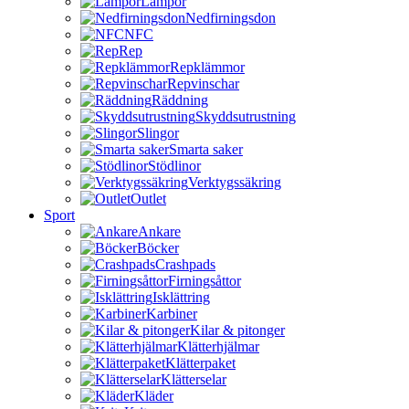
Lampor
Nedfirningsdon
NFC
Rep
Repklämmor
Repvinschar
Räddning
Skyddsutrustning
Slingor
Smarta saker
Stödlinor
Verktygssäkring
Outlet
Sport
Ankare
Böcker
Crashpads
Firningsåttor
Isklättring
Karbiner
Kilar & pitonger
Klätterhjälmar
Klätterpaket
Klätterselar
Kläder