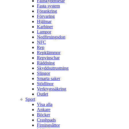
Fallskyddsselar
Fasta system
Förankring
Förvaring
Hjälmar
Karbiner
Lampor
Nedfirningsdon
NFC
Rep
Repklämmor
Repvinschar
Räddning
Skyddsutrustning
Slingor
Smarta saker
Stödlinor
Verktygssäkring
Outlet
Sport
Visa alla
Ankare
Böcker
Crashpads
Firningsåttor