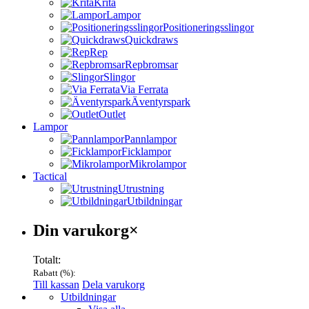
Krita
Lampor
Positioneringsslingor
Quickdraws
Rep
Repbromsar
Slingor
Via Ferrata
Äventyrspark
Outlet
Lampor
Pannlampor
Ficklampor
Mikrolampor
Tactical
Utrustning
Utbildningar
Varukorg
Din varukorg
×
Totalt:
Rabatt (
%):
Till kassan
Dela varukorg
Menu
Utbildningar