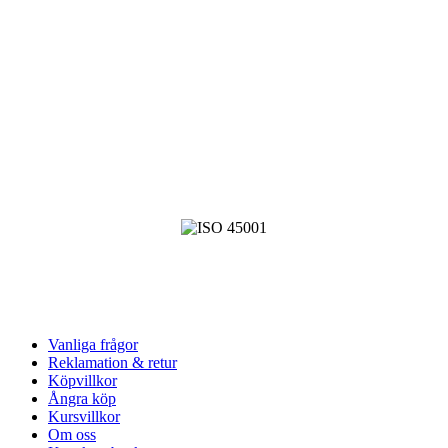
till säkerhetslinor – allt du behöver för att arbeta säkert och tryggt på
höga platser. Vi erbjuder också ett brett utbud inom sportklättring,
oavsett om det är för sporthallen eller bergväggen.
Vanliga frågor
Reklamation & retur
Köpvillkor
Ångra köp
Kursvillkor
Om oss