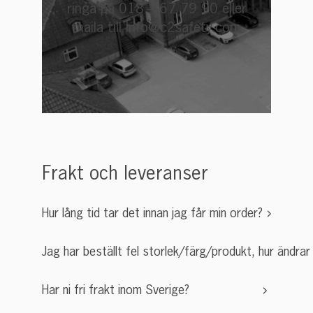
ringa på 018 – 67 79 90 eller
maila till info@c2safety.com
Frakt och leveranser
Hur lång tid tar det innan jag får min order?
Jag har beställt fel storlek/färg/produkt, hur ändrar j
Har ni fri frakt inom Sverige?