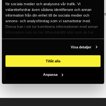
Vad händer om jag behöver avboka min kurs?
för sociala medier och analysera vår trafik. Vi
vidarebefordrar även sådana identifierare och annan
Kan jag få min PPE inspekterad i samband med kurs
information från din enhet till de sociala medier och
annons- och analysföretag som vi samarbetar med.
Dessa kan i sin tur kombinera informationen med annan
Kan jag hyra C2s träningsanläggning?
information som du har tillhandahållit eller som de har
samlat in när du har använt deras tjänster.
Om företaget
Visa detaljer
Tillåt alla
När grundades C2?
Hur kontaktar jag C2?
Anpassa