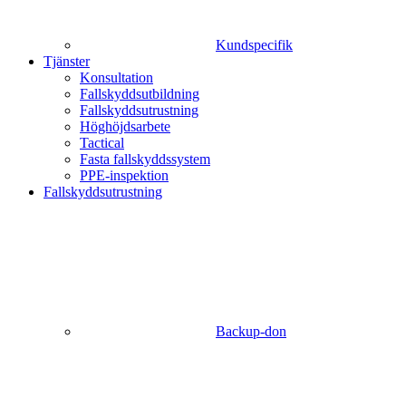
Kundspecifik
Tjänster
Konsultation
Fallskyddsutbildning
Fallskyddsutrustning
Höghöjdsarbete
Tactical
Fasta fallskyddssystem
PPE-inspektion
Fallskyddsutrustning
Backup-don