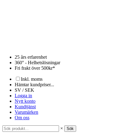
Hoppa
till
innehåll
25 års erfarenhet
360° - Helhetslösningar
Fri frakt över 500kr*
Inkl. moms
Hämtar kundpriser...
SV / SEK
Logga in
Nytt konto
Kundtjänst
Varumärken
Om oss
×
Sök