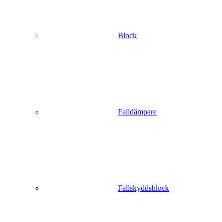
Block
Falldämpare
Fallskyddsblock