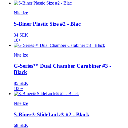
Nite Ize
S-Biner Plastic Size #2 - Blac
34 SEK
10+
Nite Ize
G-Series™ Dual Chamber Carabiner #3 -
Black
85 SEK
100+
Nite Ize
S-Biner® SlideLock® #2 - Black
68 SEK