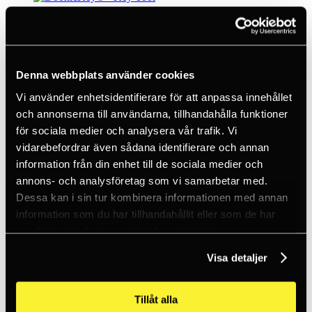
Nite Ize
DoohicKey®+ Key Tool
132 SEK
Denna webbplats använder cookies
10+
Vi använder enhetsidentifierare för att anpassa innehållet
och annonserna till användarna, tillhandahålla funktioner
Nite Ize
för sociala medier och analysera vår trafik. Vi
vidarebefordrar även sådana identifierare och annan
SlideLock® 360° Magnetic Locking Carabiner
information från din enhet till de sociala medier och
251 SEK
annons- och analysföretag som vi samarbetar med.
Dessa kan i sin tur kombinera informationen med annan
information som du har tillhandahållit eller som de har
Nite Ize
samlat in när du har använt deras tjänster.
S-Biner Size #2 - Stainless
Visa detaljer
51 SEK
10+
Tillåt alla