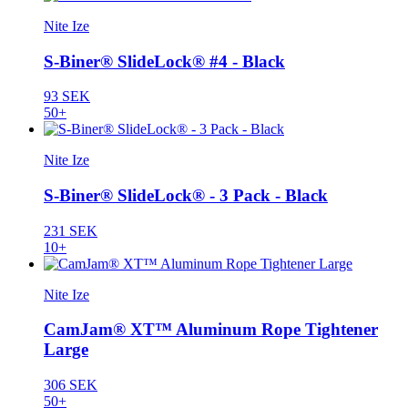
Nite Ize
S-Biner® SlideLock® #4 - Black
93 SEK
50+
Nite Ize
S-Biner® SlideLock® - 3 Pack - Black
231 SEK
10+
Nite Ize
CamJam® XT™ Aluminum Rope Tightener
Large
306 SEK
50+