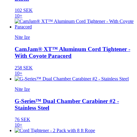
102 SEK
10+
Nite Ize
CamJam® XT™ Aluminum Cord Tightener -
With Coyote Paracord
258 SEK
10+
Nite Ize
G-Series™ Dual Chamber Carabiner #2 -
Stainless Steel
76 SEK
10+