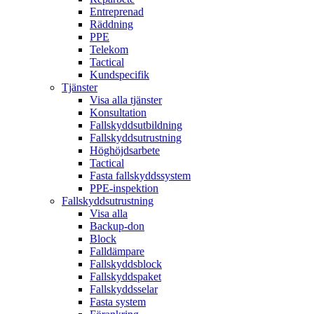
Entreprenad
Räddning
PPE
Telekom
Tactical
Kundspecifik
Tjänster
Visa alla tjänster
Konsultation
Fallskyddsutbildning
Fallskyddsutrustning
Höghöjdsarbete
Tactical
Fasta fallskyddssystem
PPE-inspektion
Fallskyddsutrustning
Visa alla
Backup-don
Block
Falldämpare
Fallskyddsblock
Fallskyddspaket
Fallskyddsselar
Fasta system