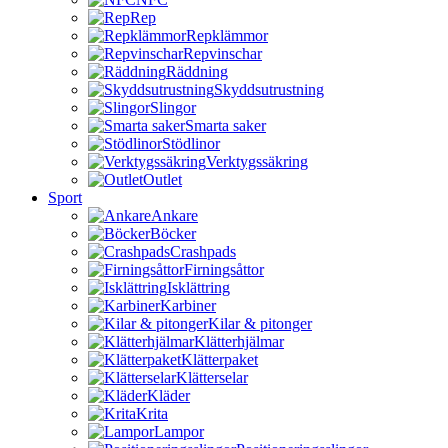
Rep
Repklämmor
Repvinschar
Räddning
Skyddsutrustning
Slingor
Smarta saker
Stödlinor
Verktygssäkring
Outlet
Sport
Ankare
Böcker
Crashpads
Firningsåttor
Isklättring
Karbiner
Kilar & pitonger
Klätterhjälmar
Klätterpaket
Klätterselar
Kläder
Krita
Lampor