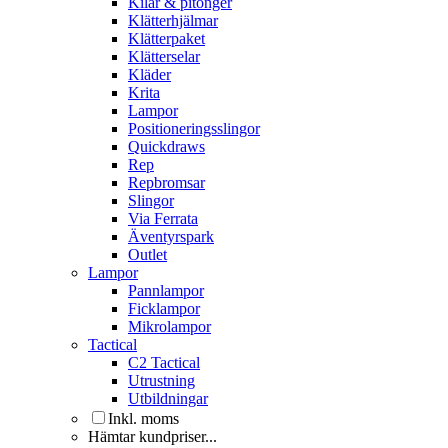
Kilar & pitonger
Klätterhjälmar
Klätterpaket
Klätterselar
Kläder
Krita
Lampor
Positioneringsslingor
Quickdraws
Rep
Repbromsar
Slingor
Via Ferrata
Äventyrspark
Outlet
Lampor
Pannlampor
Ficklampor
Mikrolampor
Tactical
C2 Tactical
Utrustning
Utbildningar
Inkl. moms
Hämtar kundpriser...