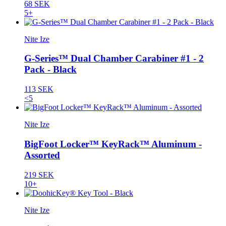
68 SEK
5+
Nite Ize
G-Series™ Dual Chamber Carabiner #1 - 2
Pack - Black
113 SEK
<5
Nite Ize
BigFoot Locker™ KeyRack™ Aluminum -
Assorted
219 SEK
10+
Nite Ize