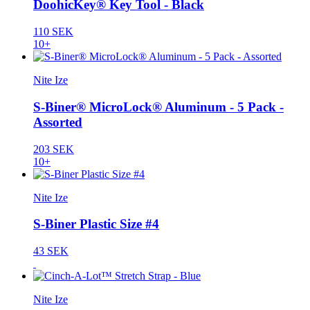
DoohicKey® Key Tool - Black
110 SEK
10+
Nite Ize
S-Biner® MicroLock® Aluminum - 5 Pack -
Assorted
203 SEK
10+
Nite Ize
S-Biner Plastic Size #4
43 SEK
Nite Ize