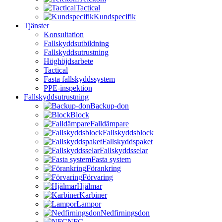
Tactical
Kundspecifik
Tjänster
Konsultation
Fallskyddsutbildning
Fallskyddsutrustning
Höghöjdsarbete
Tactical
Fasta fallskyddssystem
PPE-inspektion
Fallskyddsutrustning
Backup-don
Block
Falldämpare
Fallskyddsblock
Fallskyddspaket
Fallskyddsselar
Fasta system
Förankring
Förvaring
Hjälmar
Karbiner
Lampor
Nedfirningsdon
NFC