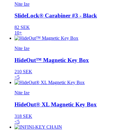
Nite Ize
SlideLock® Carabiner #3 - Black
82 SEK
10+
Nite Ize
HideOut™ Magnetic Key Box
210 SEK
<5
Nite Ize
HideOut® XL Magnetic Key Box
318 SEK
<5