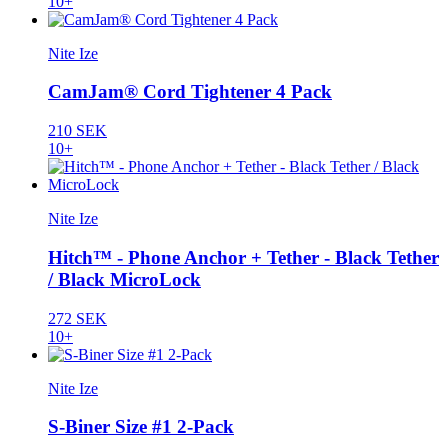
10+
Nite Ize
CamJam® Cord Tightener 4 Pack
210 SEK
10+
Nite Ize
Hitch™ - Phone Anchor + Tether - Black Tether
/ Black MicroLock
272 SEK
10+
Nite Ize
S-Biner Size #1 2-Pack