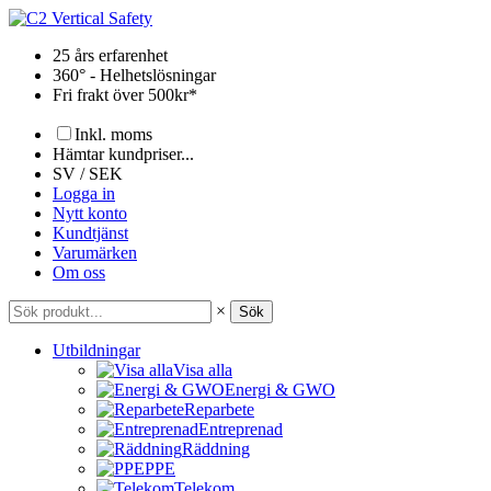
Hoppa
till
25 års erfarenhet
innehåll
360° - Helhetslösningar
Fri frakt över 500kr*
Inkl. moms
Hämtar kundpriser...
SV / SEK
Logga in
Nytt konto
Kundtjänst
Varumärken
Om oss
×
Sök
Utbildningar
Visa alla
Energi & GWO
Reparbete
Entreprenad
Räddning
PPE
Telekom