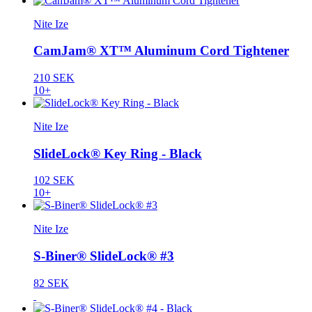
Nite Ize
CamJam® XT™ Aluminum Cord Tightener
210 SEK
10+
Nite Ize
SlideLock® Key Ring - Black
102 SEK
10+
Nite Ize
S-Biner® SlideLock® #3
82 SEK