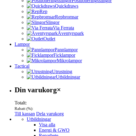
Positioneringsslingor
Quickdraws
Rep
Repbromsar
Slingor
Via Ferrata
Äventyrspark
Outlet
Lampor
Pannlampor
Ficklampor
Mikrolampor
Tactical
Utrustning
Utbildningar
Varukorg
Din varukorg
×
Totalt:
Rabatt (
%):
Till kassan
Dela varukorg
Menu
Utbildningar
Visa alla
Energi & GWO
Reparbete