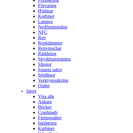
Förankring
Förvaring
Hjälmar
Karbiner
Lampor
Nedfirningsdon
NFC
Rep
Repklämmor
Repvinschar
Räddning
Skyddsutrustning
Slingor
Smarta saker
Stödlinor
Verktygssäkring
Outlet
Sport
Visa alla
Ankare
Böcker
Crashpads
Firningsåttor
Isklättring
Karbiner