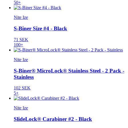
50+
Nite Ize
S-Biner Size #4 - Black
71 SEK
100+
Nite Ize
S-Biner® MicroLock® Stainless Steel - 2 Pack -
Stainless
102 SEK
5+
Nite Ize
SlideLock® Carabiner #2 - Black