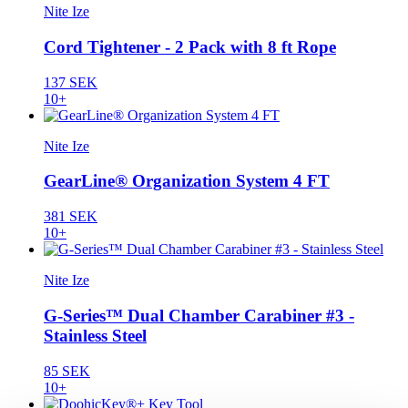
Nite Ize
Cord Tightener - 2 Pack with 8 ft Rope
137 SEK
10+
Nite Ize
GearLine® Organization System 4 FT
381 SEK
10+
Nite Ize
G-Series™ Dual Chamber Carabiner #3 -
Stainless Steel
85 SEK
10+