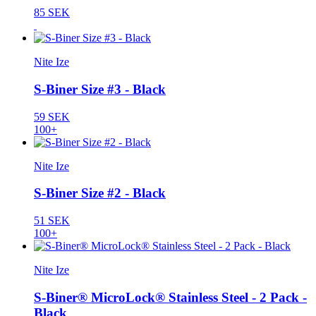
85 SEK
Nite Ize
S-Biner Size #3 - Black
59 SEK
100+
Nite Ize
S-Biner Size #2 - Black
51 SEK
100+
Nite Ize
S-Biner® MicroLock® Stainless Steel - 2 Pack -
Black