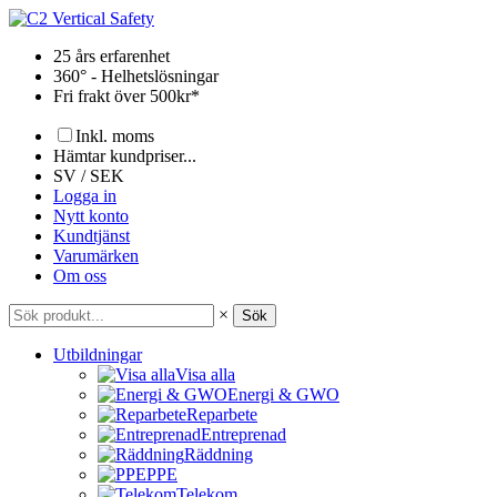
Hoppa
till
25 års erfarenhet
innehåll
360° - Helhetslösningar
Fri frakt över 500kr*
Inkl. moms
Hämtar kundpriser...
SV / SEK
Logga in
Nytt konto
Kundtjänst
Varumärken
Om oss
×
Sök
Utbildningar
Visa alla
Energi & GWO
Reparbete
Entreprenad
Räddning
PPE
Telekom