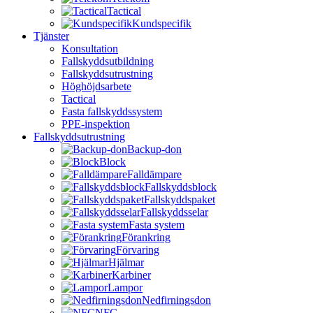
Tactical
Kundspecifik
Tjänster
Konsultation
Fallskyddsutbildning
Fallskyddsutrustning
Höghöjdsarbete
Tactical
Fasta fallskyddssystem
PPE-inspektion
Fallskyddsutrustning
Backup-don
Block
Falldämpare
Fallskyddsblock
Fallskyddspaket
Fallskyddsselar
Fasta system
Förankring
Förvaring
Hjälmar
Karbiner
Lampor
Nedfirningsdon
NFC