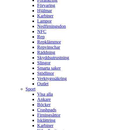
Förankring
Förvaring
Hjälmar
Karbiner
Lampor
Nedfirningsdon
NFC
Rep
Repklämmor
Repvinschar
Räddning
Skyddsutrustning
Slingor
Smarta saker
Stödlinor
Verktygssäkring
Outlet
Sport
Visa alla
Ankare
Böcker
Crashpads
Firningsåttor
Isklättring
Karbiner