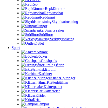
Rep
Repklämmor
Repvinschar
Räddning
Skyddsutrustning
Slingor
Smarta saker
Stödlinor
Verktygssäkring
Outlet
Sport
Ankare
Böcker
Crashpads
Firningsåttor
Isklättring
Karbiner
Kilar & pitonger
Klätterhjälmar
Klätterpaket
Klätterselar
Kläder
Krita
Lampor