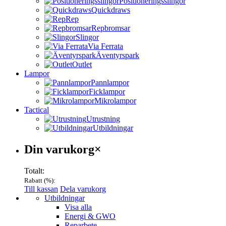
Positioneringsslingor
Quickdraws
Rep
Repbromsar
Slingor
Via Ferrata
Äventyrspark
Outlet
Lampor
Pannlampor
Ficklampor
Mikrolampor
Tactical
Utrustning
Utbildningar
Varukorg
Din varukorg
×
Totalt:
Rabatt (
%):
Till kassan
Dela varukorg
Menu
Utbildningar
Visa alla
Energi & GWO
Reparbete