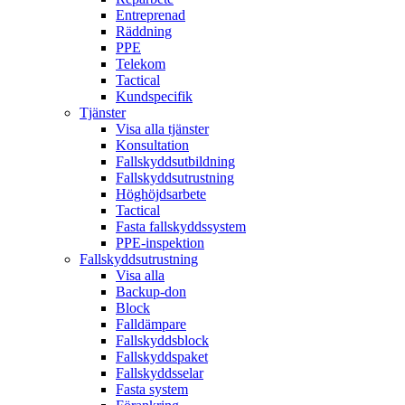
Entreprenad
Räddning
PPE
Telekom
Tactical
Kundspecifik
Tjänster
Visa alla tjänster
Konsultation
Fallskyddsutbildning
Fallskyddsutrustning
Höghöjdsarbete
Tactical
Fasta fallskyddssystem
PPE-inspektion
Fallskyddsutrustning
Visa alla
Backup-don
Block
Falldämpare
Fallskyddsblock
Fallskyddspaket
Fallskyddsselar
Fasta system