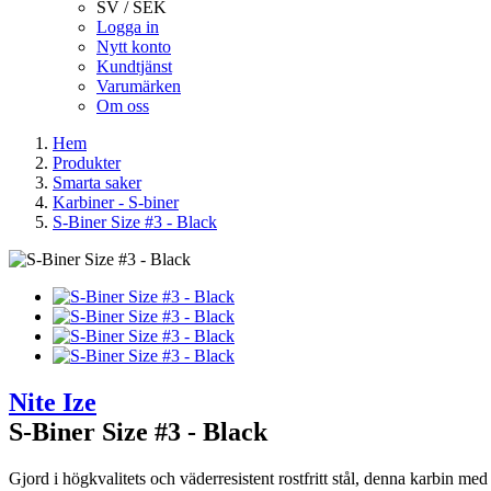
SV / SEK
Logga in
Nytt konto
Kundtjänst
Varumärken
Om oss
Hem
Produkter
Smarta saker
Karbiner - S-biner
S-Biner Size #3 - Black
Nite Ize
S-Biner Size #3 - Black
Gjord i högkvalitets och väderresistent rostfritt stål, denna karbin me