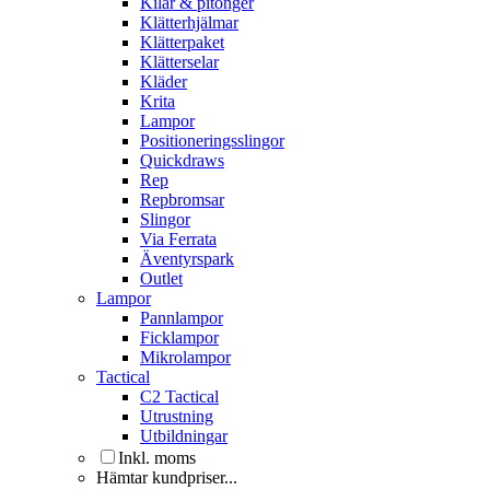
Kilar & pitonger
Klätterhjälmar
Klätterpaket
Klätterselar
Kläder
Krita
Lampor
Positioneringsslingor
Quickdraws
Rep
Repbromsar
Slingor
Via Ferrata
Äventyrspark
Outlet
Lampor
Pannlampor
Ficklampor
Mikrolampor
Tactical
C2 Tactical
Utrustning
Utbildningar
Inkl. moms
Hämtar kundpriser...