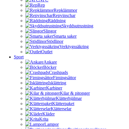
Rep
Repklämmor
Repvinschar
Räddning
Skyddsutrustning
Slingor
Smarta saker
Stödlinor
Verktygssäkring
Outlet
Sport
Ankare
Böcker
Crashpads
Firningsåttor
Isklättring
Karbiner
Kilar & pitonger
Klätterhjälmar
Klätterpaket
Klätterselar
Kläder
Krita
Lampor