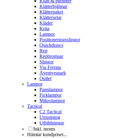
Kilar & pitonger
Klätterhjälmar
Klätterpaket
Klätterselar
Kläder
Krita
Lampor
Positioneringsslingor
Quickdraws
Rep
Repbromsar
Slingor
Via Ferrata
Äventyrspark
Outlet
Lampor
Pannlampor
Ficklampor
Mikrolampor
Tactical
C2 Tactical
Utrustning
Utbildningar
Inkl. moms
Hämtar kundpriser...