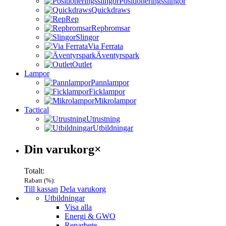
Positioneringsslingor
Quickdraws
Rep
Repbromsar
Slingor
Via Ferrata
Äventyrspark
Outlet
Lampor
Pannlampor
Ficklampor
Mikrolampor
Tactical
Utrustning
Utbildningar
Varukorg
Din varukorg
×
Totalt:
Rabatt (
%):
Till kassan
Dela varukorg
Menu
Utbildningar
Visa alla
Energi & GWO
Reparbete