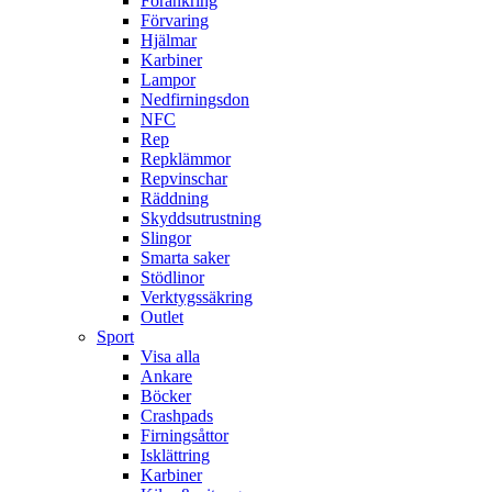
Förankring
Förvaring
Hjälmar
Karbiner
Lampor
Nedfirningsdon
NFC
Rep
Repklämmor
Repvinschar
Räddning
Skyddsutrustning
Slingor
Smarta saker
Stödlinor
Verktygssäkring
Outlet
Sport
Visa alla
Ankare
Böcker
Crashpads
Firningsåttor
Isklättring
Karbiner