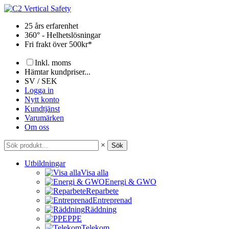
Hoppa
till
25 års erfarenhet
innehåll
360° - Helhetslösningar
Fri frakt över 500kr*
Inkl. moms
Hämtar kundpriser...
SV / SEK
Logga in
Nytt konto
Kundtjänst
Varumärken
Om oss
×
Sök
Utbildningar
Visa alla
Energi & GWO
Reparbete
Entreprenad
Räddning
PPE
Telekom