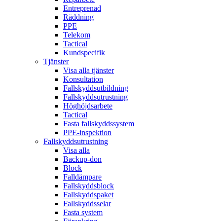
Entreprenad
Räddning
PPE
Telekom
Tactical
Kundspecifik
Tjänster
Visa alla tjänster
Konsultation
Fallskyddsutbildning
Fallskyddsutrustning
Höghöjdsarbete
Tactical
Fasta fallskyddssystem
PPE-inspektion
Fallskyddsutrustning
Visa alla
Backup-don
Block
Falldämpare
Fallskyddsblock
Fallskyddspaket
Fallskyddsselar
Fasta system