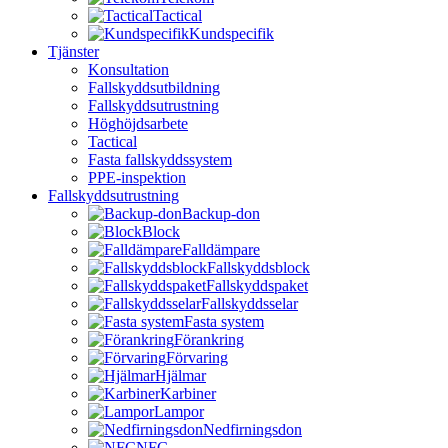
Tactical
Kundspecifik
Tjänster
Konsultation
Fallskyddsutbildning
Fallskyddsutrustning
Höghöjdsarbete
Tactical
Fasta fallskyddssystem
PPE-inspektion
Fallskyddsutrustning
Backup-don
Block
Falldämpare
Fallskyddsblock
Fallskyddspaket
Fallskyddsselar
Fasta system
Förankring
Förvaring
Hjälmar
Karbiner
Lampor
Nedfirningsdon
NFC