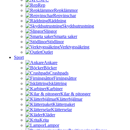
Rep
Repklämmor
Repvinschar
Räddning
Skyddsutrustning
Slingor
Smarta saker
Stödlinor
Verktygssäkring
Outlet
Sport
Ankare
Böcker
Crashpads
Firningsåttor
Isklättring
Karbiner
Kilar & pitonger
Klätterhjälmar
Klätterpaket
Klätterselar
Kläder
Krita
Lampor