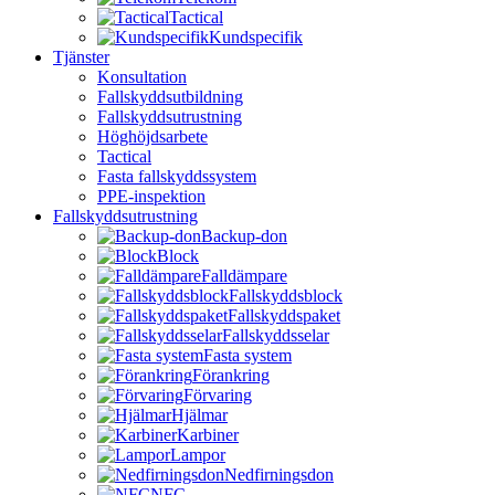
Tactical
Kundspecifik
Tjänster
Konsultation
Fallskyddsutbildning
Fallskyddsutrustning
Höghöjdsarbete
Tactical
Fasta fallskyddssystem
PPE-inspektion
Fallskyddsutrustning
Backup-don
Block
Falldämpare
Fallskyddsblock
Fallskyddspaket
Fallskyddsselar
Fasta system
Förankring
Förvaring
Hjälmar
Karbiner
Lampor
Nedfirningsdon
NFC