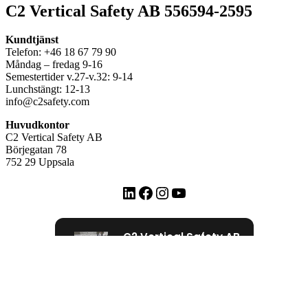
C2 Vertical Safety AB 556594-2595
Kundtjänst
Telefon: +46 18 67 79 90
Måndag – fredag 9-16
Semestertider v.27-v.32: 9-14
Lunchstängt: 12-13
info@c2safety.com
Huvudkontor
C2 Vertical Safety AB
Börjegatan 78
752 29 Uppsala
LinkedIn
Facebook
Instagram
YouTube
C2 Vertical Safety AB
72 Google recensioner