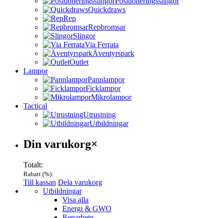
Positioneringsslingor
Quickdraws
Rep
Repbromsar
Slingor
Via Ferrata
Äventyrspark
Outlet
Lampor
Pannlampor
Ficklampor
Mikrolampor
Tactical
Utrustning
Utbildningar
Varukorg
Din varukorg
×
Totalt:
Rabatt (
%):
Till kassan
Dela varukorg
Menu
Utbildningar
Visa alla
Energi & GWO
Reparbete