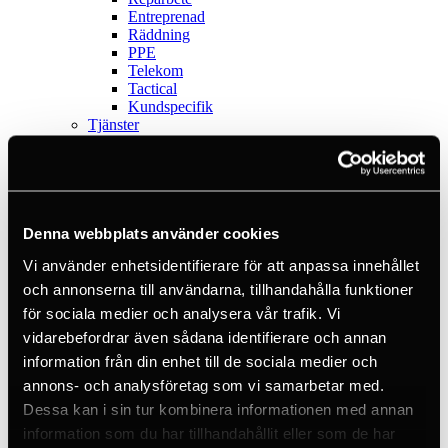
Entreprenad
Räddning
PPE
Telekom
Tactical
Kundspecifik
Tjänster
Visa alla tjänster
Konsultation
Fallskyddsutbildning
Fallskyddsutrustning
Höghöjdsarbete
Tactical
Denna webbplats använder cookies
Fasta fallskyddssystem
Vi använder enhetsidentifierare för att anpassa innehållet
PPE-inspektion
Fallskyddsutrustning
och annonserna till användarna, tillhandahålla funktioner
Visa alla
för sociala medier och analysera vår trafik. Vi
Backup-don
vidarebefordrar även sådana identifierare och annan
Block
Falldämpare
information från din enhet till de sociala medier och
Fallskyddsblock
annons- och analysföretag som vi samarbetar med.
Fallskyddspaket
Dessa kan i sin tur kombinera informationen med annan
Fallskyddsselar
Fasta system
information som du har tillhandahållit eller som de har