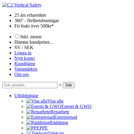
Hoppa
till
25 års erfarenhet
innehåll
360° - Helhetslösningar
Fri frakt över 500kr*
Inkl. moms
Hämtar kundpriser...
SV / SEK
Logga in
Nytt konto
Kundtjänst
Varumärken
Om oss
×
Sök
Utbildningar
Visa alla
Energi & GWO
Reparbete
Entreprenad
Räddning
PPE
Telekom