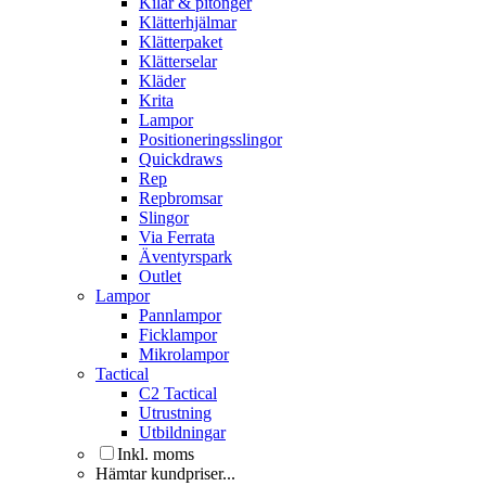
Kilar & pitonger
Klätterhjälmar
Klätterpaket
Klätterselar
Kläder
Krita
Lampor
Positioneringsslingor
Quickdraws
Rep
Repbromsar
Slingor
Via Ferrata
Äventyrspark
Outlet
Lampor
Pannlampor
Ficklampor
Mikrolampor
Tactical
C2 Tactical
Utrustning
Utbildningar
Inkl. moms
Hämtar kundpriser...