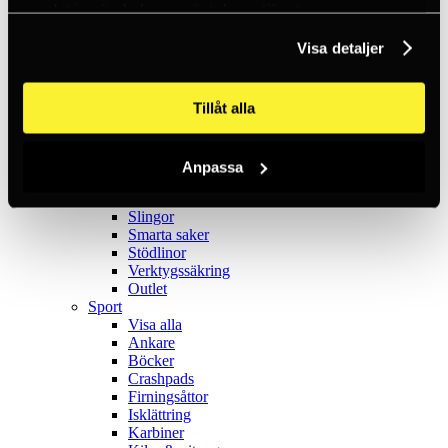
Förankring
samlat in när du har använt deras tjänster.
Förvaring
Hjälmar
Visa detaljer
Karbiner
Lampor
Nedfirningsdon
Tillåt alla
NFC
Rep
Repklämmor
Repvinschar
Anpassa
Räddning
Skyddsutrustning
Slingor
Smarta saker
Stödlinor
Verktygssäkring
Outlet
Sport
Visa alla
Ankare
Böcker
Crashpads
Firningsåttor
Isklättring
Karbiner