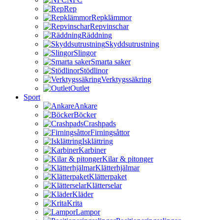
Rep
Repklämmor
Repvinschar
Räddning
Skyddsutrustning
Slingor
Smarta saker
Stödlinor
Verktygssäkring
Outlet
Sport
Ankare
Böcker
Crashpads
Firningsåttor
Isklättring
Karbiner
Kilar & pitonger
Klätterhjälmar
Klätterpaket
Klätterselar
Kläder
Krita
Lampor