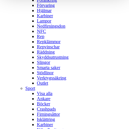
Förankring
Förvaring
Hjälmar
Karbiner
Lampor
Nedfirningsdon
NFC
Rep
Repklämmor
Repvinschar
Räddning
Skyddsutrustning
Slingor
Smarta saker
Stödlinor
Verktygssäkring
Outlet
Sport
Visa alla
Ankare
Böcker
Crashpads
Firningsåttor
Isklättring
Karbiner