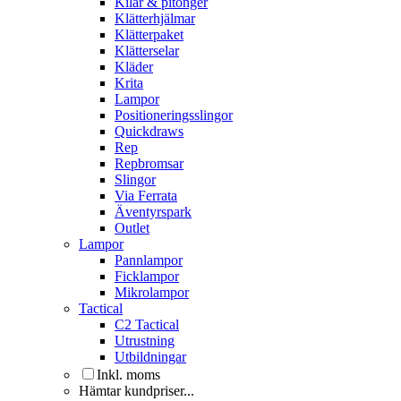
Kilar & pitonger
Klätterhjälmar
Klätterpaket
Klätterselar
Kläder
Krita
Lampor
Positioneringsslingor
Quickdraws
Rep
Repbromsar
Slingor
Via Ferrata
Äventyrspark
Outlet
Lampor
Pannlampor
Ficklampor
Mikrolampor
Tactical
C2 Tactical
Utrustning
Utbildningar
Inkl. moms
Hämtar kundpriser...