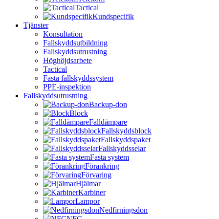
Tactical
Kundspecifik
Tjänster
Konsultation
Fallskyddsutbildning
Fallskyddsutrustning
Höghöjdsarbete
Tactical
Fasta fallskyddssystem
PPE-inspektion
Fallskyddsutrustning
Backup-don
Block
Falldämpare
Fallskyddsblock
Fallskyddspaket
Fallskyddsselar
Fasta system
Förankring
Förvaring
Hjälmar
Karbiner
Lampor
Nedfirningsdon
NFC