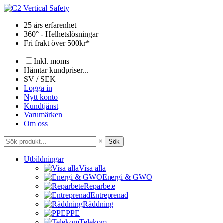
Hoppa
till
25 års erfarenhet
innehåll
360° - Helhetslösningar
Fri frakt över 500kr*
Inkl. moms
Hämtar kundpriser...
SV / SEK
Logga in
Nytt konto
Kundtjänst
Varumärken
Om oss
×
Sök
Utbildningar
Visa alla
Energi & GWO
Reparbete
Entreprenad
Räddning
PPE
Telekom