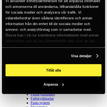
Vi använder enhetsidentifierare för att anpassa innehållet
Entreprenad
och annonserna till användarna, tillhandahålla funktioner
Räddning
för sociala medier och analysera vår trafik. Vi
PPE
Telekom
vidarebefordrar även sådana identifierare och annan
Tactical
information från din enhet till de sociala medier och
Kundspecifik
annons- och analysföretag som vi samarbetar med.
Tjänster
Visa alla tjänster
Dessa kan i sin tur kombinera informationen med annan
Konsultation
information som du har tillhandahållit eller som de har
Fallskyddsutbildning
samlat in när du har använt deras tjänster.
Fallskyddsutrustning
Höghöjdsarbete
Tactical
Visa detaljer
Fasta fallskyddssystem
PPE-inspektion
Fallskyddsutrustning
Tillåt alla
Visa alla
Backup-don
Block
Anpassa
Falldämpare
Fallskyddsblock
Fallskyddspaket
Fallskyddsselar
Fasta system