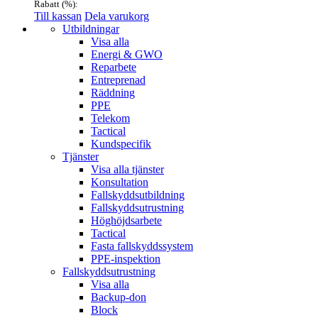
Rabatt (
%):
Till kassan
Dela varukorg
Menu
Utbildningar
Visa alla
Energi & GWO
Reparbete
Entreprenad
Räddning
PPE
Telekom
Tactical
Kundspecifik
Tjänster
Visa alla tjänster
Konsultation
Fallskyddsutbildning
Fallskyddsutrustning
Höghöjdsarbete
Tactical
Fasta fallskyddssystem
PPE-inspektion
Fallskyddsutrustning
Visa alla
Backup-don
Block