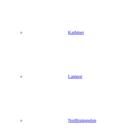
Karbiner
Lampor
Nedfirningsdon