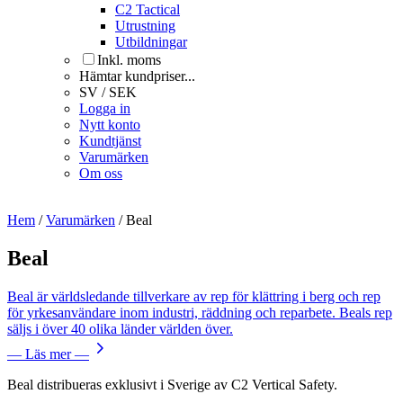
C2 Tactical
Utrustning
Utbildningar
Inkl. moms
Hämtar kundpriser...
SV / SEK
Logga in
Nytt konto
Kundtjänst
Varumärken
Om oss
Hem
/
Varumärken
/
Beal
Beal
Beal är världsledande tillverkare av rep för klättring i berg och rep
för yrkesanvändare inom industri, räddning och reparbete. Beals rep
säljs i över 40 olika länder världen över.
— Läs mer —
Beal distribueras exklusivt i Sverige av C2 Vertical Safety.