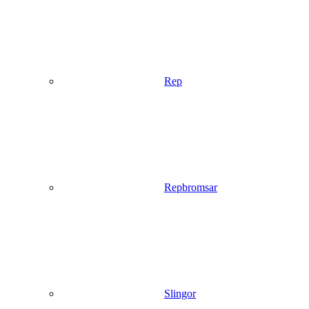
Rep
Repbromsar
Slingor