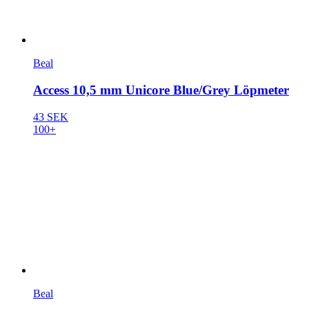
Beal
Access 10,5 mm Unicore Blue/Grey Löpmeter
43 SEK
100+
Beal