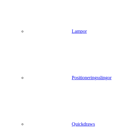
Lampor
Positioneringsslingor
Quickdraws