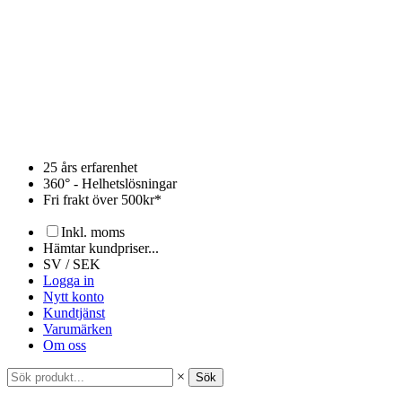
Hoppa
till
innehåll
25 års erfarenhet
360° - Helhetslösningar
Fri frakt över 500kr*
Inkl. moms
Hämtar kundpriser...
SV / SEK
Logga in
Nytt konto
Kundtjänst
Varumärken
Om oss
×
Sök