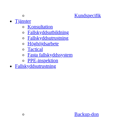
Kundspecifik
Tjänster
Konsultation
Fallskyddsutbildning
Fallskyddsutrustning
Höghöjdsarbete
Tactical
Fasta fallskyddssystem
PPE-inspektion
Fallskyddsutrustning
Backup-don