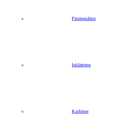
Firningsåttor
Isklättring
Karbiner