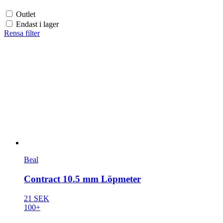
Outlet
Endast i lager
Rensa filter
Beal
Contract 10.5 mm Löpmeter
21 SEK
100+