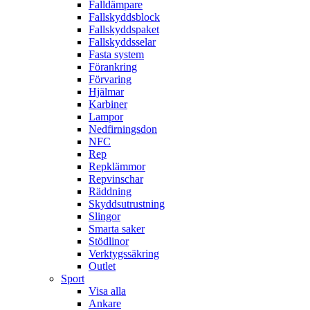
Falldämpare
Fallskyddsblock
Fallskyddspaket
Fallskyddsselar
Fasta system
Förankring
Förvaring
Hjälmar
Karbiner
Lampor
Nedfirningsdon
NFC
Rep
Repklämmor
Repvinschar
Räddning
Skyddsutrustning
Slingor
Smarta saker
Stödlinor
Verktygssäkring
Outlet
Sport
Visa alla
Ankare