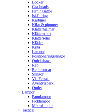
Böcker
Crashpads
Firningsåttor
Isklättring
Karbiner
Kilar & pitonger
Klätterhjälmar
Klätterpaket
Klätterselar
Kläder
Krita
Lampor
Positioneringsslingor
Quickdraws
Rep
Repbromsar
Slingor
Via Ferrata
Äventyrspark
Outlet
Lampor
Pannlampor
Ficklampor
Mikrolampor
Tactical