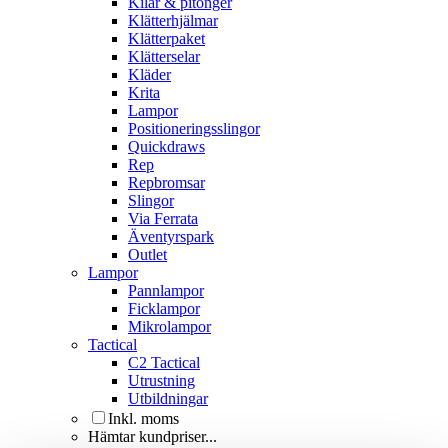
Kilar & pitonger
Klätterhjälmar
Klätterpaket
Klätterselar
Kläder
Krita
Lampor
Positioneringsslingor
Quickdraws
Rep
Repbromsar
Slingor
Via Ferrata
Äventyrspark
Outlet
Lampor
Pannlampor
Ficklampor
Mikrolampor
Tactical
C2 Tactical
Utrustning
Utbildningar
Inkl. moms
Hämtar kundpriser...