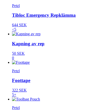
Petzl
Tibloc Emergency Repklämma
644 SEK
<5
Kapning av rep
50 SEK
0
Petzl
Foottape
322 SEK
5+
Petzl