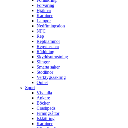
Förankring
Förvaring
Hjälmar
Karbiner
Lampor
Nedfirningsdon
NFC
Rep
Repklämmor
Repvinschar
Räddning
Skyddsutrustning
Slingor
Smarta saker
Stödlinor
Verktygssäkring
Outlet
Sport
Visa alla
Ankare
Böcker
Crashpads
Firningsåttor
Isklättring
Karbiner