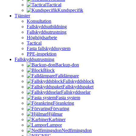
Tactical
Kundspecifik
Tjänster
Konsultation
Fallskyddsutbildning
Fallskyddsutrustning
Höghöjdsarbete
Tactical
Fasta fallskyddssystem
PPE-inspektion
Fallskyddsutrustning
Backup-don
Block
Falldämpare
Fallskyddsblock
Fallskyddspaket
Fallskyddsselar
Fasta system
Förankring
Förvaring
Hjälmar
Karbiner
Lampor
Nedfirningsdon
NFC