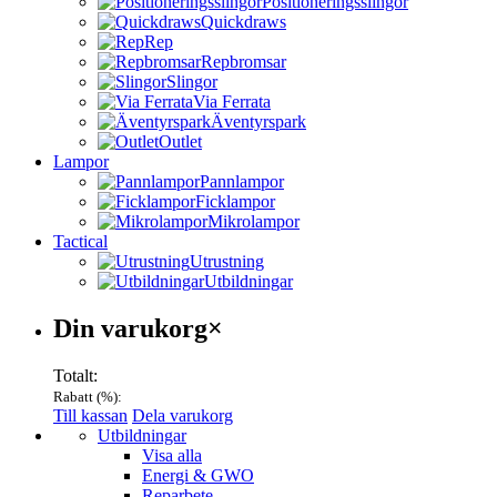
Positioneringsslingor
Quickdraws
Rep
Repbromsar
Slingor
Via Ferrata
Äventyrspark
Outlet
Lampor
Pannlampor
Ficklampor
Mikrolampor
Tactical
Utrustning
Utbildningar
Varukorg
Din varukorg
×
Totalt:
Rabatt (
%):
Till kassan
Dela varukorg
Menu
Utbildningar
Visa alla
Energi & GWO
Reparbete