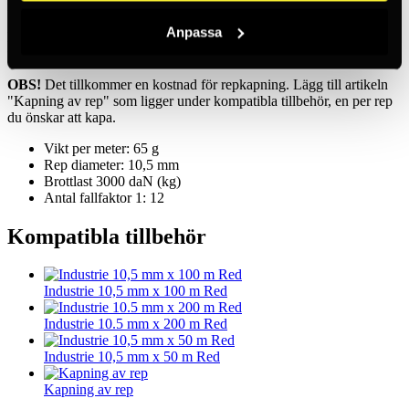
med antal rep och längd på dessa så kapar vi efter dina önskemål!
Anpassa
Finns som färdig längd i 50, 100 och 200 meter. Dessa finns
under "kompatibla tillbehör".
OBS!
Det tillkommer en kostnad för repkapning. Lägg till artikeln
"Kapning av rep" som ligger under kompatibla tillbehör, en per rep
du önskar att kapa.
Vikt per meter: 65 g
Rep diameter: 10,5 mm
Brottlast 3000 daN (kg)
Antal fallfaktor 1: 12
Kompatibla tillbehör
Industrie 10,5 mm x 100 m Red
Industrie 10.5 mm x 200 m Red
Industrie 10,5 mm x 50 m Red
Kapning av rep