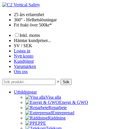
Hoppa
till
25 års erfarenhet
innehåll
360° - Helhetslösningar
Fri frakt över 500kr*
Inkl. moms
Hämtar kundpriser...
SV / SEK
Logga in
Nytt konto
Kundtjänst
Varumärken
Om oss
×
Sök
Utbildningar
Visa alla
Energi & GWO
Reparbete
Entreprenad
Räddning
PPE
Telekom