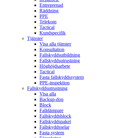
Entreprenad
Räddning
PPE
Telekom
Tactical
Kundspecifik
Tjänster
Visa alla tjänster
Konsultation
Fallskyddsutbildning
Fallskyddsutrustning
Höghöjdsarbete
Tactical
Fasta fallskyddssystem
PPE-inspektion
Fallskyddsutrustning
Visa alla
Backup-don
Block
Falldämpare
Fallskyddsblock
Fallskyddspaket
Fallskyddsselar
Fasta system