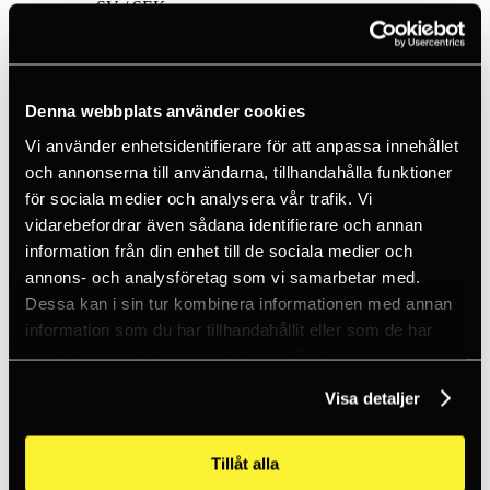
SV / SEK
Logga in
Nytt konto
Kundtjänst
Varumärken
Om oss
Denna webbplats använder cookies
Hem
Vi använder enhetsidentifierare för att anpassa innehållet
Produkter
och annonserna till användarna, tillhandahålla funktioner
Fallskyddsutrustning
för sociala medier och analysera vår trafik. Vi
Rep
Semistatiska rep
vidarebefordrar även sådana identifierare och annan
Industrie 10.5 mm Red Löpmeter
information från din enhet till de sociala medier och
annons- och analysföretag som vi samarbetar med.
Dessa kan i sin tur kombinera informationen med annan
Beal
information som du har tillhandahållit eller som de har
Industrie 10.5 mm Red Löpmeter
samlat in när du har använt deras tjänster.
Visa detaljer
Detta rep är speciellt anpassat till kraven som finns på att arbeta på
höghöjd.
Om du beställer rep på löpmeter i mer än en enhet kommer vår kassa
Tillåt alla
räkna ihop dessa till en längd. Skriv en orderkommentar i kassan