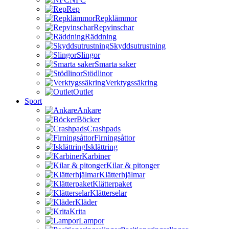
Rep
Repklämmor
Repvinschar
Räddning
Skyddsutrustning
Slingor
Smarta saker
Stödlinor
Verktygssäkring
Outlet
Sport
Ankare
Böcker
Crashpads
Firningsåttor
Isklättring
Karbiner
Kilar & pitonger
Klätterhjälmar
Klätterpaket
Klätterselar
Kläder
Krita
Lampor