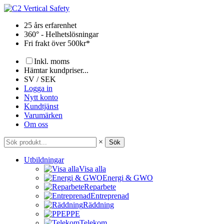
Hoppa
till
25 års erfarenhet
innehåll
360° - Helhetslösningar
Fri frakt över 500kr*
Inkl. moms
Hämtar kundpriser...
SV / SEK
Logga in
Nytt konto
Kundtjänst
Varumärken
Om oss
×
Sök
Utbildningar
Visa alla
Energi & GWO
Reparbete
Entreprenad
Räddning
PPE
Telekom