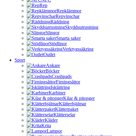
Rep
Repklämmor
Repvinschar
Räddning
Skyddsutrustning
Slingor
Smarta saker
Stödlinor
Verktygssäkring
Outlet
Sport
Ankare
Böcker
Crashpads
Firningsåttor
Isklättring
Karbiner
Kilar & pitonger
Klätterhjälmar
Klätterpaket
Klätterselar
Kläder
Krita
Lampor