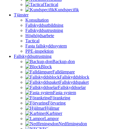
Tactical
Kundspecifik
Tjänster
Konsultation
Fallskyddsutbildning
Fallskyddsutrustning
Höghöjdsarbete
Tactical
Fasta fallskyddssystem
PPE-inspektion
Fallskyddsutrustning
Backup-don
Block
Falldämpare
Fallskyddsblock
Fallskyddspaket
Fallskyddsselar
Fasta system
Förankring
Förvaring
Hjälmar
Karbiner
Lampor
Nedfirningsdon
NFC