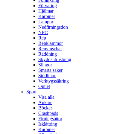
Förankring
Förvaring
Hjälmar
Karbiner
Lampor
Nedfirningsdon
NFC
Rep
Repklämmor
Repvinschar
Räddning
Skyddsutrustning
Slingor
Smarta saker
Stödlinor
Verktygssäkring
Outlet
Sport
Visa alla
Ankare
Böcker
Crashpads
Firningsåttor
Isklättring
Karbiner