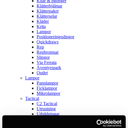
Kilar & pitonger
Klätterhjälmar
Klätterpaket
Klätterselar
Kläder
Krita
Lampor
Positioneringsslingor
Quickdraws
Rep
Repbromsar
Slingor
Via Ferrata
Äventyrspark
Outlet
Lampor
Pannlampor
Ficklampor
Mikrolampor
Tactical
C2 Tactical
Utrustning
Utbildningar
Inkl. moms
Hämtar kundpriser...