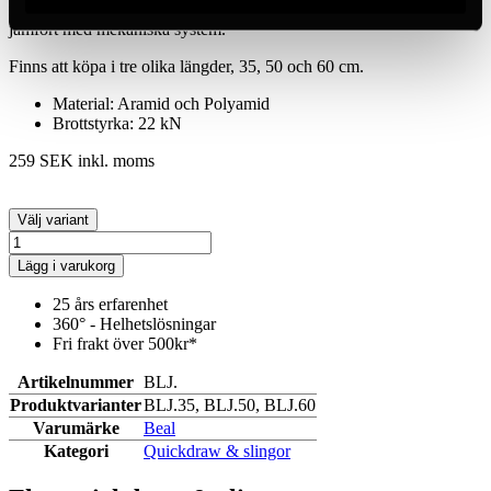
mantel och materialet som används gör den oöverträffad i lätthet
jämfört med mekaniska system.
Finns att köpa i tre olika längder, 35, 50 och 60 cm.
Material: Aramid och Polyamid
Brottstyrka: 22 kN
259 SEK
inkl. moms
Välj variant
Lägg i varukorg
25 års erfarenhet
360° - Helhetslösningar
Fri frakt över 500kr*
Artikelnummer
BLJ.
Produktvarianter
BLJ.35, BLJ.50, BLJ.60
Varumärke
Beal
Kategori
Quickdraw & slingor