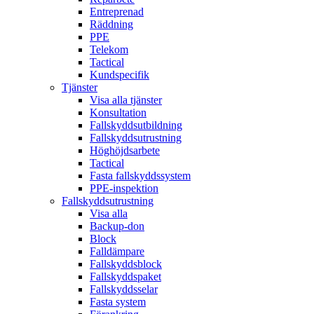
Entreprenad
Räddning
PPE
Telekom
Tactical
Kundspecifik
Tjänster
Visa alla tjänster
Konsultation
Fallskyddsutbildning
Fallskyddsutrustning
Höghöjdsarbete
Tactical
Fasta fallskyddssystem
PPE-inspektion
Fallskyddsutrustning
Visa alla
Backup-don
Block
Falldämpare
Fallskyddsblock
Fallskyddspaket
Fallskyddsselar
Fasta system