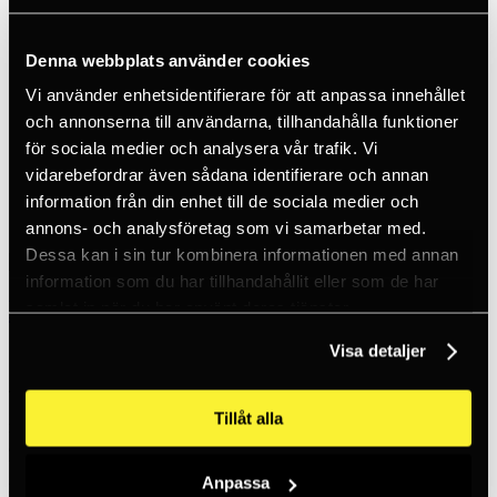
SV / SEK
Logga in
Nytt konto
Denna webbplats använder cookies
Kundtjänst
Varumärken
Vi använder enhetsidentifierare för att anpassa innehållet
Om oss
och annonserna till användarna, tillhandahålla funktioner
Hem
för sociala medier och analysera vår trafik. Vi
Produkter
vidarebefordrar även sådana identifierare och annan
Sportklättring
information från din enhet till de sociala medier och
Quickdraw & slingor
Jammy
annons- och analysföretag som vi samarbetar med.
Dessa kan i sin tur kombinera informationen med annan
information som du har tillhandahållit eller som de har
Beal
samlat in när du har använt deras tjänster.
Jammy
Visa detaljer
Jammy är en 5,5 mm bred prusikslinga för självlåsande knutar.
Slingan är tillverkad av aramid och polyamid, vilket ger enastående
Tillåt alla
motståndskraft även vid höga temperaturer. Med Technora-
aramidteknologin blir den inte påverkad av upprepade vikningar och
behåller sin flexibilitet, vilket gör den idealisk för hantering av rep
Anpassa
med små diametrar. Dess söm är skyddad av en värmekrympbar