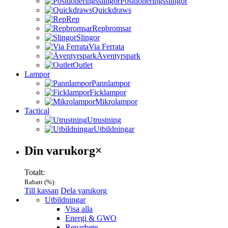
Positioneringsslingor
Quickdraws
Rep
Repbromsar
Slingor
Via Ferrata
Äventyrspark
Outlet
Lampor
Pannlampor
Ficklampor
Mikrolampor
Tactical
Utrustning
Utbildningar
Varukorg
Din varukorg
×
Totalt:
Rabatt (
%):
Till kassan
Dela varukorg
Menu
Utbildningar
Visa alla
Energi & GWO
Reparbete