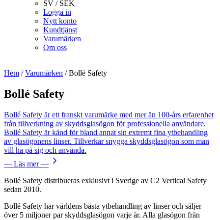
SV / SEK
Logga in
Nytt konto
Kundtjänst
Varumärken
Om oss
Hem
/
Varumärken
/
Bollé Safety
Bollé Safety
Bollé Safety är ett franskt varumärke med mer än 100-års erfarenhet
från tillverkning av skyddsglasögon för professionella användare.
Bollé Safety är känd för bland annat sin extremt fina ytbehandling
av glasögonens linser. Tillverkar snygga skyddsglasögon som man
vill ha på sig och använda.
— Läs mer —
Bollé Safety distribueras exklusivt i Sverige av C2 Vertical Safety
sedan 2010.
Bollé Safety har världens bästa ytbehandling av linser och säljer
över 5 miljoner par skyddsglasögon varje år. Alla glasögon från