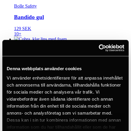
Bolle Safety
Bandido gul
129 SEK
10+
Bolle Safety
Cobra, klar lins med foam
Denna webbplats använder cookies
363 SEK
10+
Vi använder enhetsidentifierare för att anpassa innehållet
och annonserna till användarna, tillhandahålla funktioner
för sociala medier och analysera vår trafik. Vi
Bolle Safety
vidarebefordrar även sådana identifierare och annan
Nackrem Bollé glasögon gummi
information från din enhet till de sociala medier och
annons- och analysföretag som vi samarbetar med.
44 SEK
Dessa kan i sin tur kombinera informationen med annan
<5
information som du har tillhandahållit eller som de har