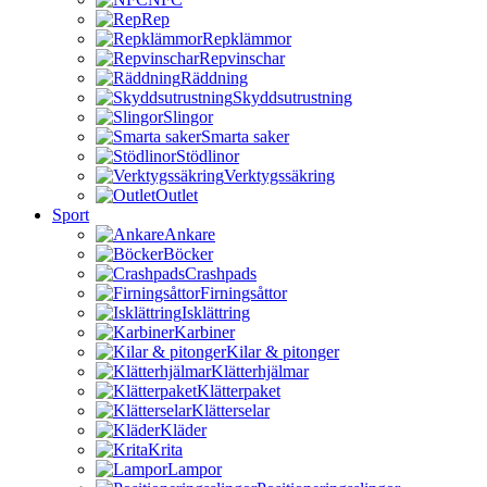
Rep
Repklämmor
Repvinschar
Räddning
Skyddsutrustning
Slingor
Smarta saker
Stödlinor
Verktygssäkring
Outlet
Sport
Ankare
Böcker
Crashpads
Firningsåttor
Isklättring
Karbiner
Kilar & pitonger
Klätterhjälmar
Klätterpaket
Klätterselar
Kläder
Krita
Lampor