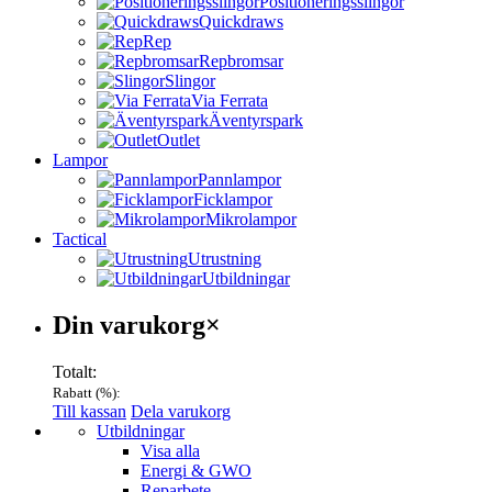
Positioneringsslingor
Quickdraws
Rep
Repbromsar
Slingor
Via Ferrata
Äventyrspark
Outlet
Lampor
Pannlampor
Ficklampor
Mikrolampor
Tactical
Utrustning
Utbildningar
Varukorg
Din varukorg
×
Totalt:
Rabatt (
%):
Till kassan
Dela varukorg
Menu
Utbildningar
Visa alla
Energi & GWO
Reparbete