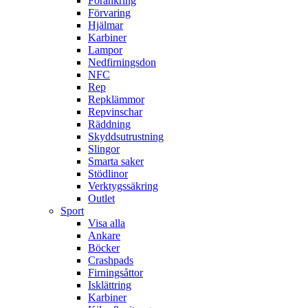
Förankring
Förvaring
Hjälmar
Karbiner
Lampor
Nedfirningsdon
NFC
Rep
Repklämmor
Repvinschar
Räddning
Skyddsutrustning
Slingor
Smarta saker
Stödlinor
Verktygssäkring
Outlet
Sport
Visa alla
Ankare
Böcker
Crashpads
Firningsåttor
Isklättring
Karbiner