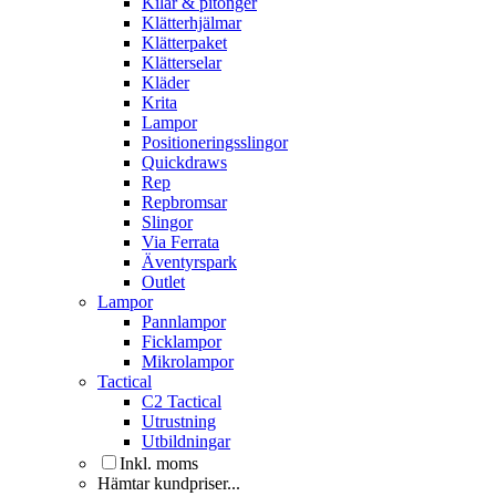
Kilar & pitonger
Klätterhjälmar
Klätterpaket
Klätterselar
Kläder
Krita
Lampor
Positioneringsslingor
Quickdraws
Rep
Repbromsar
Slingor
Via Ferrata
Äventyrspark
Outlet
Lampor
Pannlampor
Ficklampor
Mikrolampor
Tactical
C2 Tactical
Utrustning
Utbildningar
Inkl. moms
Hämtar kundpriser...