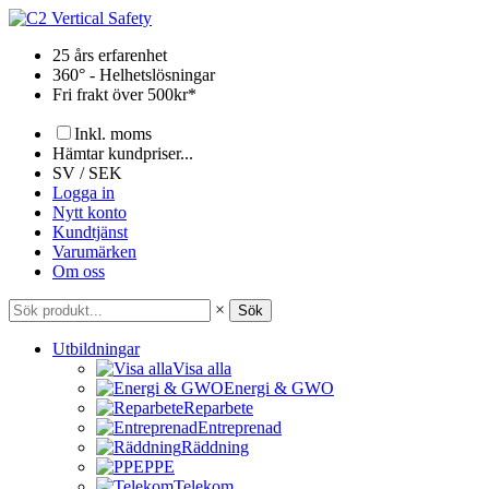
Hoppa
till
25 års erfarenhet
innehåll
360° - Helhetslösningar
Fri frakt över 500kr*
Inkl. moms
Hämtar kundpriser...
SV / SEK
Logga in
Nytt konto
Kundtjänst
Varumärken
Om oss
×
Sök
Utbildningar
Visa alla
Energi & GWO
Reparbete
Entreprenad
Räddning
PPE
Telekom