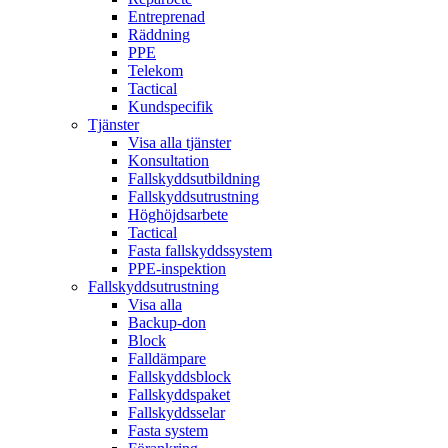
Entreprenad
Räddning
PPE
Telekom
Tactical
Kundspecifik
Tjänster
Visa alla tjänster
Konsultation
Fallskyddsutbildning
Fallskyddsutrustning
Höghöjdsarbete
Tactical
Fasta fallskyddssystem
PPE-inspektion
Fallskyddsutrustning
Visa alla
Backup-don
Block
Falldämpare
Fallskyddsblock
Fallskyddspaket
Fallskyddsselar
Fasta system