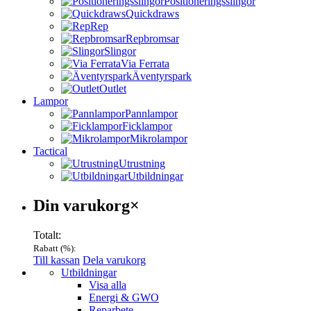
Positioneringsslingor
Quickdraws
Rep
Repbromsar
Slingor
Via Ferrata
Äventyrspark
Outlet
Lampor
Pannlampor
Ficklampor
Mikrolampor
Tactical
Utrustning
Utbildningar
Varukorg
Din varukorg
×
Totalt:
Rabatt (
%):
Till kassan
Dela varukorg
Menu
Utbildningar
Visa alla
Energi & GWO
Reparbete