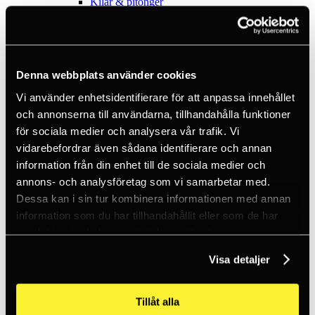
Kilar & pitonger
Klätterhjälmar
Klätterpaket
Klätterselar
Kläder
Krita
Denna webbplats använder cookies
Lampor
Positioneringsslingor
Vi använder enhetsidentifierare för att anpassa innehållet
Quickdraws
och annonserna till användarna, tillhandahålla funktioner
Rep
Repbromsar
för sociala medier och analysera vår trafik. Vi
Slingor
vidarebefordrar även sådana identifierare och annan
Via Ferrata
information från din enhet till de sociala medier och
Äventyrspark
Outlet
annons- och analysföretag som vi samarbetar med.
Lampor
Dessa kan i sin tur kombinera informationen med annan
Pannlampor
information som du har tillhandahållit eller som de har
Ficklampor
Mikrolampor
samlat in när du har använt deras tjänster.
Tactical
C2 Tactical
Visa detaljer
Utrustning
Utbildningar
Inkl. moms
Tillåt alla
Hämtar kundpriser...