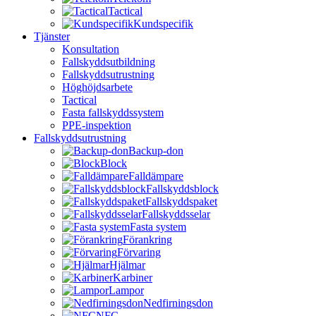
Tactical
Kundspecifik
Tjänster
Konsultation
Fallskyddsutbildning
Fallskyddsutrustning
Höghöjdsarbete
Tactical
Fasta fallskyddssystem
PPE-inspektion
Fallskyddsutrustning
Backup-don
Block
Falldämpare
Fallskyddsblock
Fallskyddspaket
Fallskyddsselar
Fasta system
Förankring
Förvaring
Hjälmar
Karbiner
Lampor
Nedfirningsdon
NFC