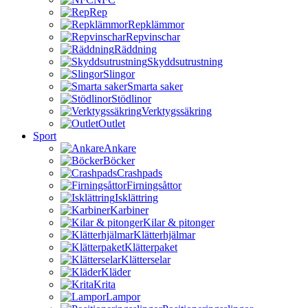
Rep
Repklämmor
Repvinschar
Räddning
Skyddsutrustning
Slingor
Smarta saker
Stödlinor
Verktygssäkring
Outlet
Sport
Ankare
Böcker
Crashpads
Firningsåttor
Isklättring
Karbiner
Kilar & pitonger
Klätterhjälmar
Klätterpaket
Klätterselar
Kläder
Krita
Lampor