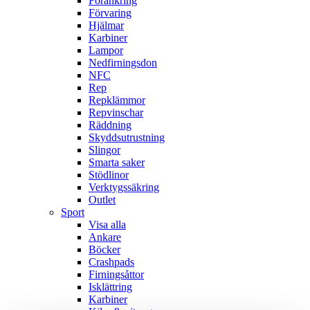
Förankring
Förvaring
Hjälmar
Karbiner
Lampor
Nedfirningsdon
NFC
Rep
Repklämmor
Repvinschar
Räddning
Skyddsutrustning
Slingor
Smarta saker
Stödlinor
Verktygssäkring
Outlet
Sport
Visa alla
Ankare
Böcker
Crashpads
Firningsåttor
Isklättring
Karbiner