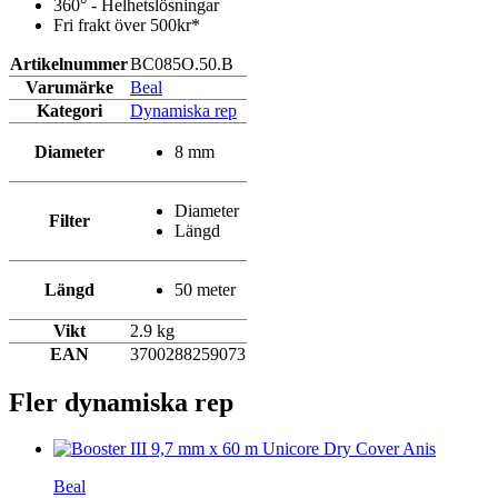
360° - Helhetslösningar
Fri frakt över 500kr*
Artikelnummer
BC085O.50.B
Varumärke
Beal
Kategori
Dynamiska rep
Diameter
8 mm
Diameter
Filter
Längd
Längd
50 meter
Vikt
2.9 kg
EAN
3700288259073
Fler dynamiska rep
Beal