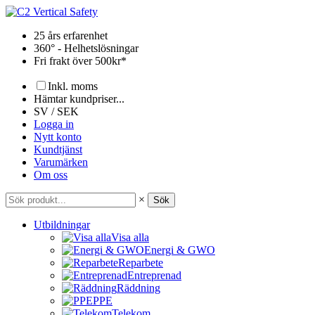
Hoppa
till
25 års erfarenhet
innehåll
360° - Helhetslösningar
Fri frakt över 500kr*
Inkl. moms
Hämtar kundpriser...
SV / SEK
Logga in
Nytt konto
Kundtjänst
Varumärken
Om oss
×
Sök
Utbildningar
Visa alla
Energi & GWO
Reparbete
Entreprenad
Räddning
PPE
Telekom