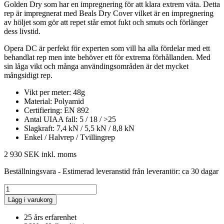
Golden Dry som har en impregnering för att klara extrem väta. Detta
rep är impregnerat med Beals Dry Cover vilket är en impregnering
av höljet som gör att repet står emot fukt och smuts och förlänger
dess livstid.
Opera DC är perfekt för experten som vill ha alla fördelar med ett
behandlat rep men inte behöver ett för extrema förhållanden. Med
sin låga vikt och många användingsområden är det mycket
mångsidigt rep.
Vikt per meter: 48g
Material: Polyamid
Certifiering: EN 892
Antal UIAA fall: 5 / 18 / >25
Slagkraft: 7,4 kN / 5,5 kN / 8,8 kN
Enkel / Halvrep / Tvillingrep
2 930 SEK
inkl. moms
Beställningsvara - Estimerad leveranstid från leverantör: ca 30 dagar
Lägg i varukorg
25 års erfarenhet