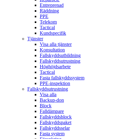
Entreprenad
Räddning
PPE
Telekom
Tactical
Kundspecifik
Tjänster
Visa alla tjänster
Konsultation
Fallskyddsutbildning
Fallskyddsutrustning
Höghöjdsarbete
Tactical
Fasta fallskyddssystem
PPE-inspektion
Fallskyddsutrustning
Visa alla
Backup-don
Block
Falldämpare
Fallskyddsblock
Fallskyddspaket
Fallskyddsselar
Fasta system