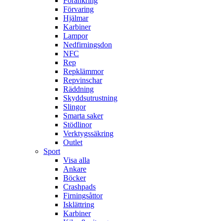
Förankring
Förvaring
Hjälmar
Karbiner
Lampor
Nedfirningsdon
NFC
Rep
Repklämmor
Repvinschar
Räddning
Skyddsutrustning
Slingor
Smarta saker
Stödlinor
Verktygssäkring
Outlet
Sport
Visa alla
Ankare
Böcker
Crashpads
Firningsåttor
Isklättring
Karbiner