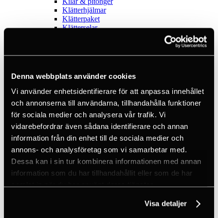
Kilar & pitonger
Klätterhjälmar
Klätterpaket
Klätterselar
Kläder
Krita
Lampor
Positioneringsslingor
Quickdraws
Denna webbplats använder cookies
Rep
Repbromsar
Vi använder enhetsidentifierare för att anpassa innehållet
Slingor
och annonserna till användarna, tillhandahålla funktioner
Via Ferrata
för sociala medier och analysera vår trafik. Vi
Äventyrspark
Outlet
vidarebefordrar även sådana identifierare och annan
Lampor
information från din enhet till de sociala medier och
Pannlampor
annons- och analysföretag som vi samarbetar med.
Ficklampor
Mikrolampor
Dessa kan i sin tur kombinera informationen med annan
Tactical
information som du har tillhandahållit eller som de har
C2 Tactical
samlat in när du har använt deras tjänster.
Utrustning
Utbildningar
Visa detaljer
Inkl. moms
Hämtar kundpriser...