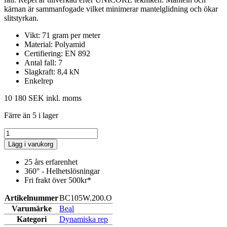
kärnan är sammanfogade vilket minimerar mantelglidning och ökar
slitstyrkan.
Vikt: 71 gram per meter
Material: Polyamid
Certifiering: EN 892
Antal fall: 7
Slagkraft: 8,4 kN
Enkelrep
10 180 SEK
inkl. moms
Färre än 5 i lager
Lägg i varukorg
25 års erfarenhet
360° - Helhetslösningar
Fri frakt över 500kr*
Artikelnummer
BC105W.200.O
Varumärke
Beal
Kategori
Dynamiska rep