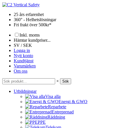
Hoppa
till
25 års erfarenhet
innehåll
360° - Helhetslösningar
Fri frakt över 500kr*
Inkl. moms
Hämtar kundpriser...
SV / SEK
Logga in
Nytt konto
Kundtjänst
Varumärken
Om oss
×
Sök
Utbildningar
Visa alla
Energi & GWO
Reparbete
Entreprenad
Räddning
PPE
Telekom