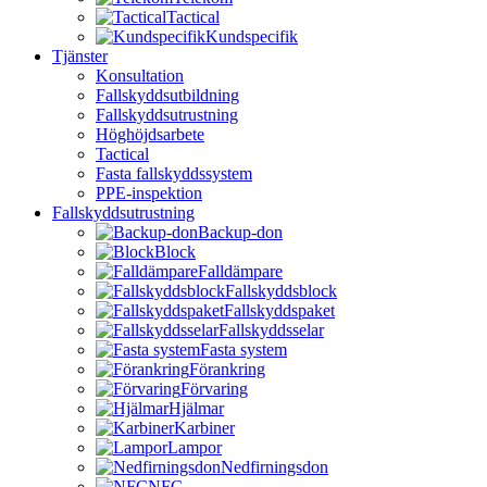
Tactical
Kundspecifik
Tjänster
Konsultation
Fallskyddsutbildning
Fallskyddsutrustning
Höghöjdsarbete
Tactical
Fasta fallskyddssystem
PPE-inspektion
Fallskyddsutrustning
Backup-don
Block
Falldämpare
Fallskyddsblock
Fallskyddspaket
Fallskyddsselar
Fasta system
Förankring
Förvaring
Hjälmar
Karbiner
Lampor
Nedfirningsdon
NFC