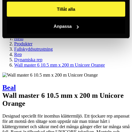
SV / SEK
Logga in
Tillåt alla
Nytt konto
Kundtjänst
Varumärken
Anpassa
Om oss
Hem
Produkter
Fallskyddsutrustning
Rep
Dynamiska rep
Wall master 6 10.5 mm x 200 m Unicore Orange
Beal
Wall master 6 10.5 mm x 200 m Unicore
Orange
Designad speciellt för inomhus klättermiljö. Ett tjockare rep anpassat
för att motstå den slitage som uppstår när man tränar hårt i
klättergymmet och säkrar med det många gånger eller tar många små
fall. Repet är tillverkad efter UNICORE tekniken. Manteln och