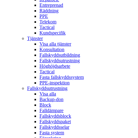
Entreprenad
Räddning
PPE
Telekom
Tactical
Kundspecifik
Tjänster
Visa alla tjänster
Konsultation
Fallskyddsutbildning
Fallskyddsutrustning
Höghöjdsarbete
Tactical
Fasta fallskyddssystem
PPE-inspektion
Fallskyddsutrustning
Visa alla
Backup-don
Block
Falldämpare
Fallskyddsblock
Fallskyddspaket
Fallskyddsselar
Fasta system