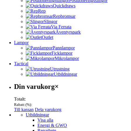
Positioneringsslingor
Quickdraws
Rep
Repbromsar
Slingor
Via Ferrata
Äventyrspark
Outlet
Lampor
Pannlampor
Ficklampor
Mikrolampor
Tactical
Utrustning
Utbildningar
Varukorg
Din varukorg
×
Totalt:
Rabatt (
%):
Till kassan
Dela varukorg
Menu
Utbildningar
Visa alla
Energi & GWO
Reparbete