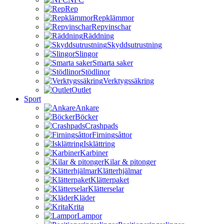
Rep
Repklämmor
Repvinschar
Räddning
Skyddsutrustning
Slingor
Smarta saker
Stödlinor
Verktygssäkring
Outlet
Sport
Ankare
Böcker
Crashpads
Firningsåttor
Isklättring
Karbiner
Kilar & pitonger
Klätterhjälmar
Klätterpaket
Klätterselar
Kläder
Krita
Lampor