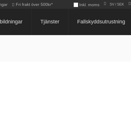
ngar
Fri frakt över 500kr*
Inkl. moms
SV / SEK
bildningar
Tjänster
Fallskyddsutrustning