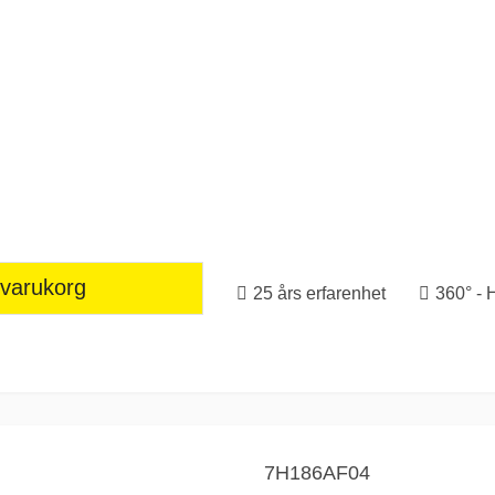
 varukorg
25 års erfarenhet
360° - 
7H186AF04