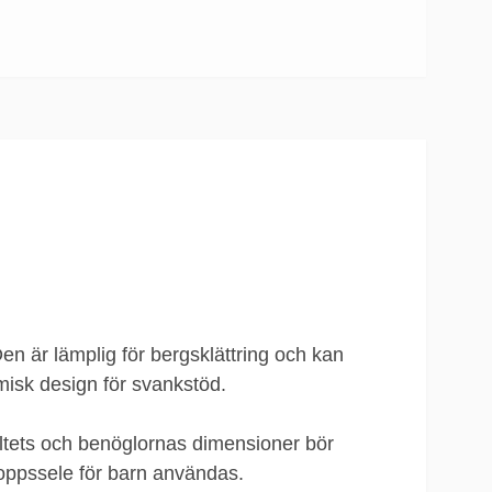
Den är lämplig för bergsklättring och kan
misk design för svankstöd.
bältets och benöglornas dimensioner bör
kroppssele för barn användas.