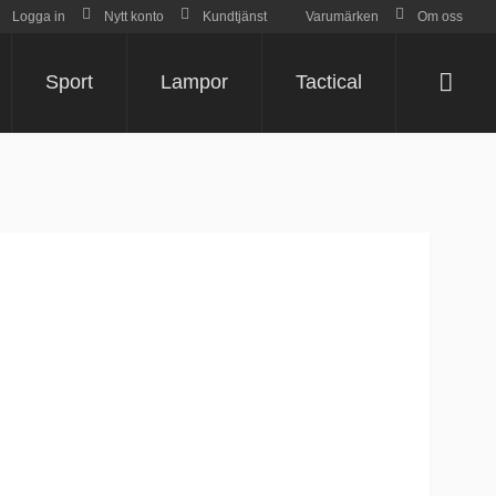
Logga in
Nytt konto
Kundtjänst
Varumärken
Om oss
Sport
Lampor
Tactical
Varu