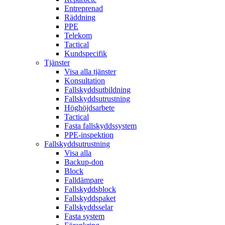
Entreprenad
Räddning
PPE
Telekom
Tactical
Kundspecifik
Tjänster
Visa alla tjänster
Konsultation
Fallskyddsutbildning
Fallskyddsutrustning
Höghöjdsarbete
Tactical
Fasta fallskyddssystem
PPE-inspektion
Fallskyddsutrustning
Visa alla
Backup-don
Block
Falldämpare
Fallskyddsblock
Fallskyddspaket
Fallskyddsselar
Fasta system