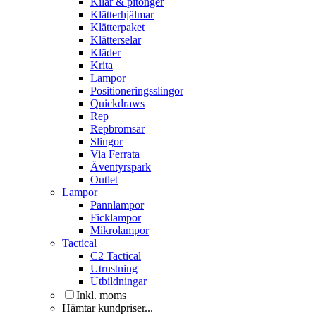
Kilar & pitonger
Klätterhjälmar
Klätterpaket
Klätterselar
Kläder
Krita
Lampor
Positioneringsslingor
Quickdraws
Rep
Repbromsar
Slingor
Via Ferrata
Äventyrspark
Outlet
Lampor
Pannlampor
Ficklampor
Mikrolampor
Tactical
C2 Tactical
Utrustning
Utbildningar
Inkl. moms
Hämtar kundpriser...