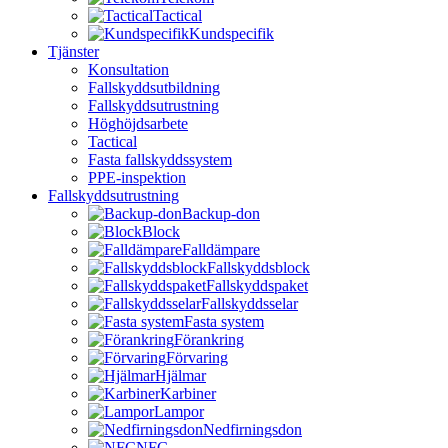
Tactical
Kundspecifik
Tjänster
Konsultation
Fallskyddsutbildning
Fallskyddsutrustning
Höghöjdsarbete
Tactical
Fasta fallskyddssystem
PPE-inspektion
Fallskyddsutrustning
Backup-don
Block
Falldämpare
Fallskyddsblock
Fallskyddspaket
Fallskyddsselar
Fasta system
Förankring
Förvaring
Hjälmar
Karbiner
Lampor
Nedfirningsdon
NFC