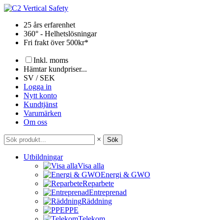
Hoppa
till
25 års erfarenhet
innehåll
360° - Helhetslösningar
Fri frakt över 500kr*
Inkl. moms
Hämtar kundpriser...
SV / SEK
Logga in
Nytt konto
Kundtjänst
Varumärken
Om oss
×
Sök
Utbildningar
Visa alla
Energi & GWO
Reparbete
Entreprenad
Räddning
PPE
Telekom