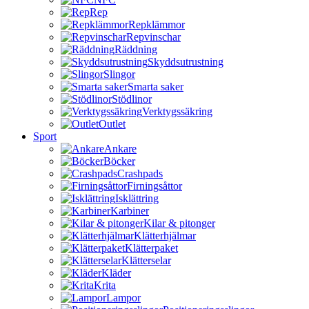
Rep
Repklämmor
Repvinschar
Räddning
Skyddsutrustning
Slingor
Smarta saker
Stödlinor
Verktygssäkring
Outlet
Sport
Ankare
Böcker
Crashpads
Firningsåttor
Isklättring
Karbiner
Kilar & pitonger
Klätterhjälmar
Klätterpaket
Klätterselar
Kläder
Krita
Lampor