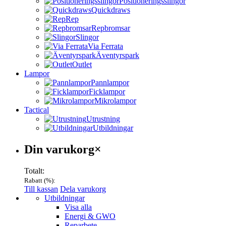
Positioneringsslingor
Quickdraws
Rep
Repbromsar
Slingor
Via Ferrata
Äventyrspark
Outlet
Lampor
Pannlampor
Ficklampor
Mikrolampor
Tactical
Utrustning
Utbildningar
Varukorg
Din varukorg
×
Totalt:
Rabatt (
%):
Till kassan
Dela varukorg
Menu
Utbildningar
Visa alla
Energi & GWO
Reparbete