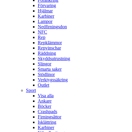
Förankring
Förvaring
Hjälmar
Karbiner
Lampor
Nedfirningsdon
NFC
Rep
Repklämmor
Repvinschar
Räddning
Skyddsutrustning
Slingor
Smarta saker
Stödlinor
Verktygssäkring
Outlet
Sport
Visa alla
Ankare
Böcker
Crashpads
Firningsåttor
Isklättring
Karbiner