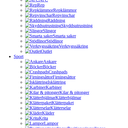
Rep
Repklämmor
Repvinschar
Räddning
Skyddsutrustning
Slingor
Smarta saker
Stödlinor
Verktygssäkring
Outlet
Sport
Ankare
Böcker
Crashpads
Firningsåttor
Isklättring
Karbiner
Kilar & pitonger
Klätterhjälmar
Klätterpaket
Klätterselar
Kläder
Krita
Lampor