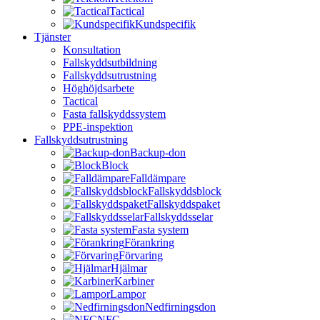
Tactical
Kundspecifik
Tjänster
Konsultation
Fallskyddsutbildning
Fallskyddsutrustning
Höghöjdsarbete
Tactical
Fasta fallskyddssystem
PPE-inspektion
Fallskyddsutrustning
Backup-don
Block
Falldämpare
Fallskyddsblock
Fallskyddspaket
Fallskyddsselar
Fasta system
Förankring
Förvaring
Hjälmar
Karbiner
Lampor
Nedfirningsdon
NFC