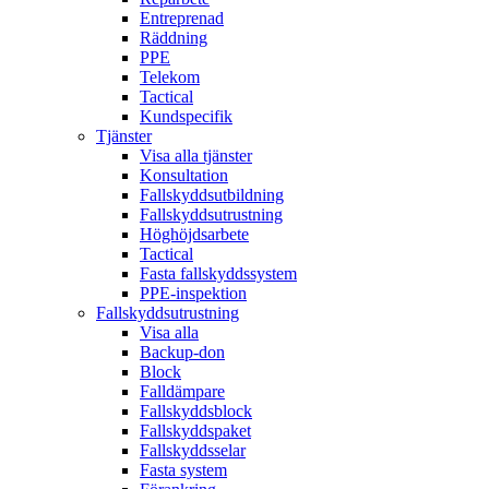
Entreprenad
Räddning
PPE
Telekom
Tactical
Kundspecifik
Tjänster
Visa alla tjänster
Konsultation
Fallskyddsutbildning
Fallskyddsutrustning
Höghöjdsarbete
Tactical
Fasta fallskyddssystem
PPE-inspektion
Fallskyddsutrustning
Visa alla
Backup-don
Block
Falldämpare
Fallskyddsblock
Fallskyddspaket
Fallskyddsselar
Fasta system