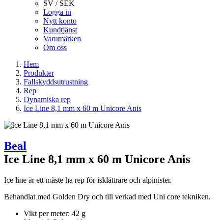
SV / SEK
Logga in
Nytt konto
Kundtjänst
Varumärken
Om oss
Hem
Produkter
Fallskyddsutrustning
Rep
Dynamiska rep
Ice Line 8,1 mm x 60 m Unicore Anis
Beal
Ice Line 8,1 mm x 60 m Unicore Anis
Ice line är ett måste ha rep för isklättrare och alpinister.
Behandlat med Golden Dry och till verkad med Uni core tekniken.
Vikt per meter: 42 g