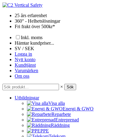
Hoppa
till
25 års erfarenhet
innehåll
360° - Helhetslösningar
Fri frakt över 500kr*
Inkl. moms
Hämtar kundpriser...
SV / SEK
Logga in
Nytt konto
Kundtjänst
Varumärken
Om oss
×
Sök
Utbildningar
Visa alla
Energi & GWO
Reparbete
Entreprenad
Räddning
PPE
Telekom