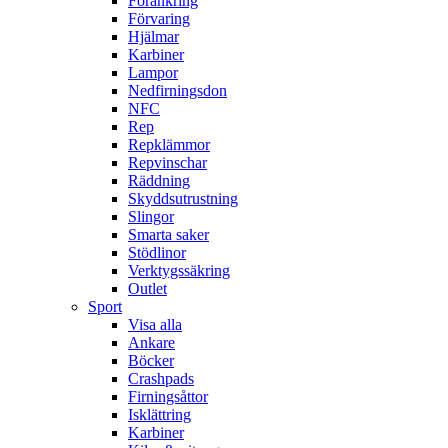
Förankring
Förvaring
Hjälmar
Karbiner
Lampor
Nedfirningsdon
NFC
Rep
Repklämmor
Repvinschar
Räddning
Skyddsutrustning
Slingor
Smarta saker
Stödlinor
Verktygssäkring
Outlet
Sport
Visa alla
Ankare
Böcker
Crashpads
Firningsåttor
Isklättring
Karbiner