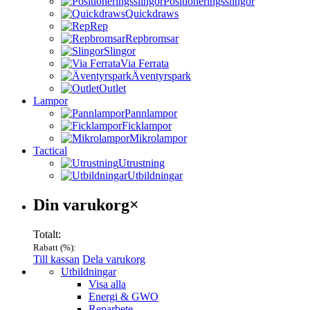
Positioneringsslingor
Quickdraws
Rep
Repbromsar
Slingor
Via Ferrata
Äventyrspark
Outlet
Lampor
Pannlampor
Ficklampor
Mikrolampor
Tactical
Utrustning
Utbildningar
Varukorg
Din varukorg
×
Totalt:
Rabatt (
%):
Till kassan
Dela varukorg
Menu
Utbildningar
Visa alla
Energi & GWO
Reparbete