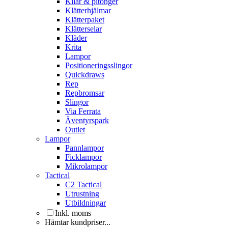
Kilar & pitonger
Klätterhjälmar
Klätterpaket
Klätterselar
Kläder
Krita
Lampor
Positioneringsslingor
Quickdraws
Rep
Repbromsar
Slingor
Via Ferrata
Äventyrspark
Outlet
Lampor
Pannlampor
Ficklampor
Mikrolampor
Tactical
C2 Tactical
Utrustning
Utbildningar
Inkl. moms
Hämtar kundpriser...