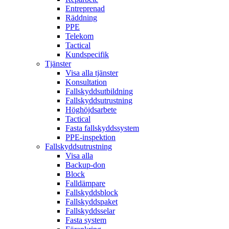
Entreprenad
Räddning
PPE
Telekom
Tactical
Kundspecifik
Tjänster
Visa alla tjänster
Konsultation
Fallskyddsutbildning
Fallskyddsutrustning
Höghöjdsarbete
Tactical
Fasta fallskyddssystem
PPE-inspektion
Fallskyddsutrustning
Visa alla
Backup-don
Block
Falldämpare
Fallskyddsblock
Fallskyddspaket
Fallskyddsselar
Fasta system