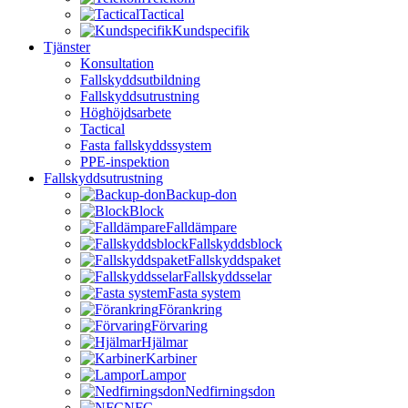
Tactical
Kundspecifik
Tjänster
Konsultation
Fallskyddsutbildning
Fallskyddsutrustning
Höghöjdsarbete
Tactical
Fasta fallskyddssystem
PPE-inspektion
Fallskyddsutrustning
Backup-don
Block
Falldämpare
Fallskyddsblock
Fallskyddspaket
Fallskyddsselar
Fasta system
Förankring
Förvaring
Hjälmar
Karbiner
Lampor
Nedfirningsdon
NFC