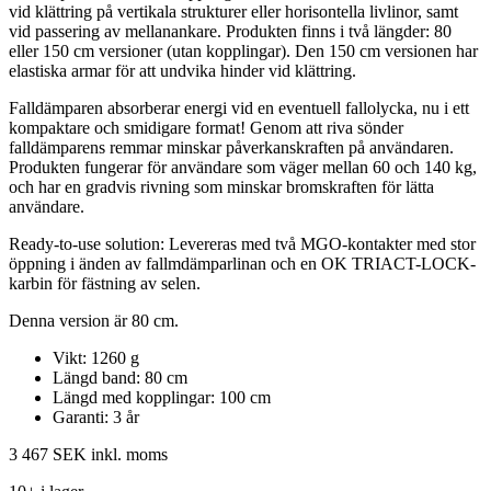
vid klättring på vertikala strukturer eller horisontella livlinor, samt
vid passering av mellanankare. Produkten finns i två längder: 80
eller 150 cm versioner (utan kopplingar). Den 150 cm versionen har
elastiska armar för att undvika hinder vid klättring.
Falldämparen absorberar energi vid en eventuell fallolycka, nu i ett
kompaktare och smidigare format! Genom att riva sönder
falldämparens remmar minskar påverkanskraften på användaren.
Produkten fungerar för användare som väger mellan 60 och 140 kg,
och har en gradvis rivning som minskar bromskraften för lätta
användare.
Ready-to-use solution: Levereras med två MGO-kontakter med stor
öppning i änden av fallmdämparlinan och en OK TRIACT-LOCK-
karbin för fästning av selen.
Denna version är 80 cm.
Vikt: 1260 g
Längd band: 80 cm
Längd med kopplingar: 100 cm
Garanti: 3 år
3 467 SEK
inkl. moms