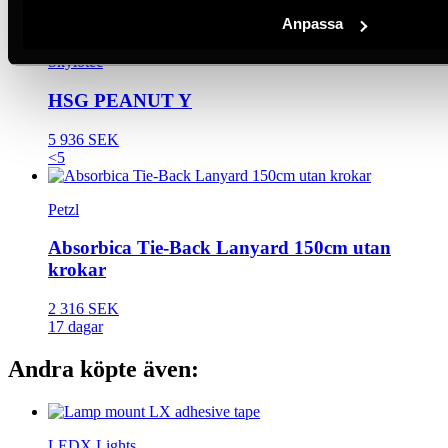
5+
Anpassa
Skylotec
HSG PEANUT Y
5 936 SEK
<5
Petzl
Absorbica Tie-Back Lanyard 150cm utan
krokar
2 316 SEK
17 dagar
Andra köpte även:
LEDX Lights