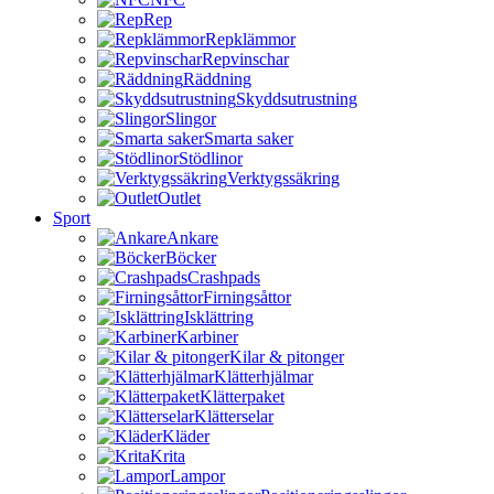
Rep
Repklämmor
Repvinschar
Räddning
Skyddsutrustning
Slingor
Smarta saker
Stödlinor
Verktygssäkring
Outlet
Sport
Ankare
Böcker
Crashpads
Firningsåttor
Isklättring
Karbiner
Kilar & pitonger
Klätterhjälmar
Klätterpaket
Klätterselar
Kläder
Krita
Lampor