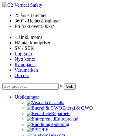
Hoppa
till
25 års erfarenhet
innehåll
360° - Helhetslösningar
Fri frakt över 500kr*
Inkl. moms
Hämtar kundpriser...
SV / SEK
Logga in
Nytt konto
Kundtjänst
Varumärken
Om oss
×
Sök
Utbildningar
Visa alla
Energi & GWO
Reparbete
Entreprenad
Räddning
PPE
Telekom