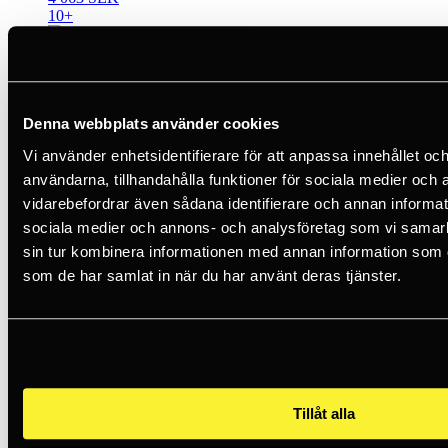
10+
Skylotec
SKYSAFE PRO Y-Lanyard
Denna webbplats använder cookies
3 867 SEK
Vi använder enhetsidentifierare för att anpassa innehållet och
5+
användarna, tillhandahålla funktioner för sociala medier och a
vidarebefordrar även sådana identifierare och annan informatio
Climbing Technology
sociala medier och annons- och analysföretag som vi samar
sin tur kombinera informationen med annan information som du 
Flex Abs 140 Combi Y
som de har samlat in när du har använt deras tjänster.
2 202 SEK
Edelrid
Shockstop-Y 140 Giant 180 CM
Tillåt alla
3 316 SEK