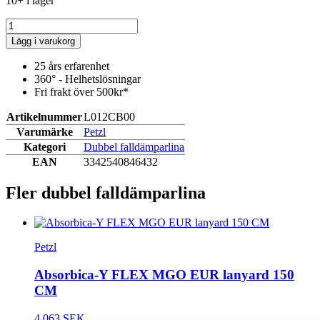
10+ i lager
Lägg i varukorg
25 års erfarenhet
360° - Helhetslösningar
Fri frakt över 500kr*
Artikelnummer
L012CB00
Varumärke
Petzl
Kategori
Dubbel falldämparlina
EAN
3342540846432
Fler dubbel falldämparlina
Petzl
Absorbica-Y FLEX MGO EUR lanyard 150
CM
4 063 SEK