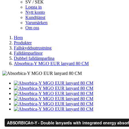
SV / SEK
Logga in
Nytt konto
Kundtjänst
Varumärken
Om oss
Hem
Produkter
Fallskyddsutrustning
Falldämparlinor
Dubbel falldämparlina
Absorbica-Y MGO EUR lanyard 80 CM