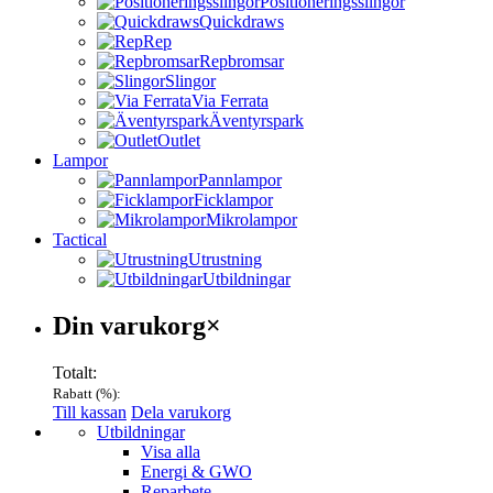
Positioneringsslingor
Quickdraws
Rep
Repbromsar
Slingor
Via Ferrata
Äventyrspark
Outlet
Lampor
Pannlampor
Ficklampor
Mikrolampor
Tactical
Utrustning
Utbildningar
Varukorg
Din varukorg
×
Totalt:
Rabatt (
%):
Till kassan
Dela varukorg
Menu
Utbildningar
Visa alla
Energi & GWO
Reparbete