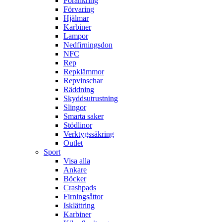
Förankring
Förvaring
Hjälmar
Karbiner
Lampor
Nedfirningsdon
NFC
Rep
Repklämmor
Repvinschar
Räddning
Skyddsutrustning
Slingor
Smarta saker
Stödlinor
Verktygssäkring
Outlet
Sport
Visa alla
Ankare
Böcker
Crashpads
Firningsåttor
Isklättring
Karbiner