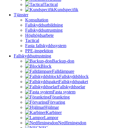
Tactical
Kundspecifik
Tjänster
Konsultation
Fallskyddsutbildning
Fallskyddsutrustning
Höghöjdsarbete
Tactical
Fasta fallskyddssystem
PPE-inspektion
Fallskyddsutrustning
Backup-don
Block
Falldämpare
Fallskyddsblock
Fallskyddspaket
Fallskyddsselar
Fasta system
Förankring
Förvaring
Hjälmar
Karbiner
Lampor
Nedfirningsdon
NFC