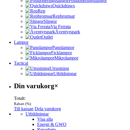
Positioneringsslingor
Quickdraws
Rep
Repbromsar
Slingor
Via Ferrata
Äventyrspark
Outlet
Lampor
Pannlampor
Ficklampor
Mikrolampor
Tactical
Utrustning
Utbildningar
Varukorg
Din varukorg
×
Totalt:
Rabatt (
%):
Till kassan
Dela varukorg
Menu
Utbildningar
Visa alla
Energi & GWO
Reparbete