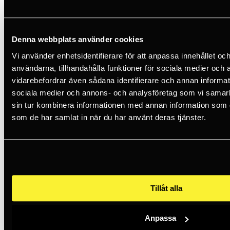
Skylotec
SKYSAFE PRO Y-Lanyard
Denna webbplats använder cookies
3 867 SEK
5+
Vi använder enhetsidentifierare för att anpassa innehållet och
användarna, tillhandahålla funktioner för sociala medier och a
Climbing Technology
vidarebefordrar även sådana identifierare och annan informatio
sociala medier och annons- och analysföretag som vi samar
Flex Abs 140 Combi Y
sin tur kombinera informationen med annan information som du 
2 202 SEK
som de har samlat in när du har använt deras tjänster.
Edelrid
Shockstop-Y 140 Giant 180 CM
Tillåt alla
3 316 SEK
5+
Anpassa
Skylotec