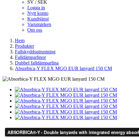
SV / SEK
Logga in
Nytt konto
Kundtjänst
Varumärken
Om oss
Hem
Produkter
Fallskyddsutrustning
Falldämparlinor
Dubbel falldämparlina
Absorbica-Y FLEX MGO EUR lanyard 150 CM