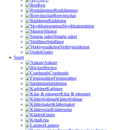
Rep
Repklämmor
Repvinschar
Räddning
Skyddsutrustning
Slingor
Smarta saker
Stödlinor
Verktygssäkring
Outlet
Sport
Ankare
Böcker
Crashpads
Firningsåttor
Isklättring
Karbiner
Kilar & pitonger
Klätterhjälmar
Klätterpaket
Klätterselar
Kläder
Krita
Lampor