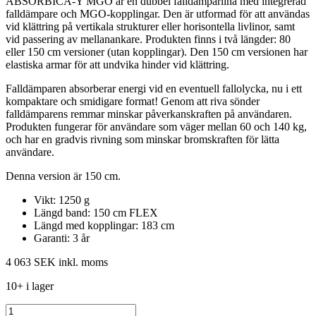
ABSORBICA-Y MGO är en dubbel falldämparlina med integrerad
falldämpare och MGO-kopplingar. Den är utformad för att användas
vid klättring på vertikala strukturer eller horisontella livlinor, samt
vid passering av mellanankare. Produkten finns i två längder: 80
eller 150 cm versioner (utan kopplingar). Den 150 cm versionen har
elastiska armar för att undvika hinder vid klättring.
Falldämparen absorberar energi vid en eventuell fallolycka, nu i ett
kompaktare och smidigare format! Genom att riva sönder
falldämparens remmar minskar påverkanskraften på användaren.
Produkten fungerar för användare som väger mellan 60 och 140 kg,
och har en gradvis rivning som minskar bromskraften för lätta
användare.
Denna version är 150 cm.
Vikt: 1250 g
Längd band: 150 cm FLEX
Längd med kopplingar: 183 cm
Garanti: 3 år
4 063 SEK
inkl. moms
10+ i lager