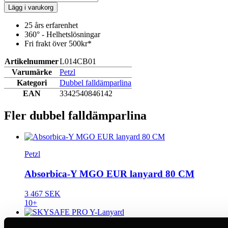
Lägg i varukorg
25 års erfarenhet
360° - Helhetslösningar
Fri frakt över 500kr*
Artikelnummer
L014CB01
Varumärke
Petzl
Kategori
Dubbel falldämparlina
EAN
3342540846142
Fler dubbel falldämparlina
Petzl
Absorbica-Y MGO EUR lanyard 80 CM
3 467 SEK
10+