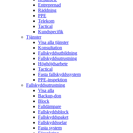
Entreprenad
Räddning
PPE
Telekom
Tactical
Kundspecifik
Tjänster
Visa alla tjänster
Konsultation
Fallskyddsutbildning
Fallskyddsutrustning
Höghöjdsarbete
Tactical
Fasta fallskyddssystem
PPE-inspektion
Fallskyddsutrustning
Visa alla
Backup-don
Block
Falldämpare
Fallskyddsblock
Fallskyddspaket
Fallskyddsselar
Fasta system