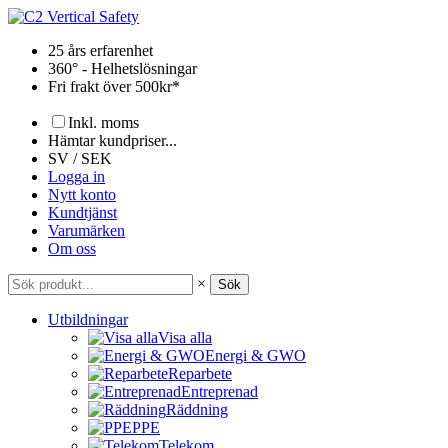
Hoppa
till
25 års erfarenhet
innehåll
360° - Helhetslösningar
Fri frakt över 500kr*
Inkl. moms
Hämtar kundpriser...
SV / SEK
Logga in
Nytt konto
Kundtjänst
Varumärken
Om oss
×
Sök
Utbildningar
Visa alla
Energi & GWO
Reparbete
Entreprenad
Räddning
PPE
Telekom