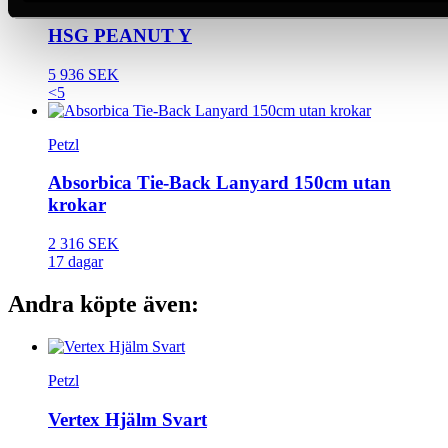
HSG PEANUT Y
5 936 SEK
<5
Petzl
Absorbica Tie-Back Lanyard 150cm utan
krokar
2 316 SEK
17 dagar
Andra köpte även:
Petzl
Vertex Hjälm Svart