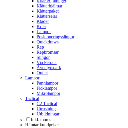
Kilar & pitonger
Klätterhjälmar
Klätterpaket
Klätterselar
Kläder
Krita
Lampor
Positioneringsslingor
Quickdraws
Rep
Repbromsar
Slingor
Via Ferrata
Äventyrspark
Outlet
Lampor
Pannlampor
Ficklampor
Mikrolampor
Tactical
C2 Tactical
Utrustning
Utbildningar
Inkl. moms
Hämtar kundpriser...