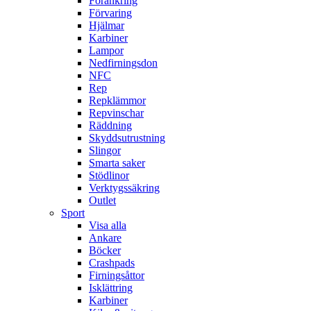
Förankring
Förvaring
Hjälmar
Karbiner
Lampor
Nedfirningsdon
NFC
Rep
Repklämmor
Repvinschar
Räddning
Skyddsutrustning
Slingor
Smarta saker
Stödlinor
Verktygssäkring
Outlet
Sport
Visa alla
Ankare
Böcker
Crashpads
Firningsåttor
Isklättring
Karbiner