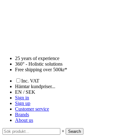
Skip
to
content
25 years of experience
360° - Holistic solutions
Free shipping over 500kr*
Inc. VAT
Hämtar kundpriser...
EN / SEK
Sign in
Sign up
Customer service
Brands
About us
×
Search