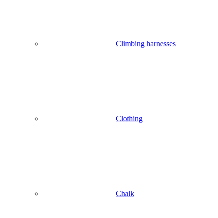
Climbing harnesses
Clothing
Chalk