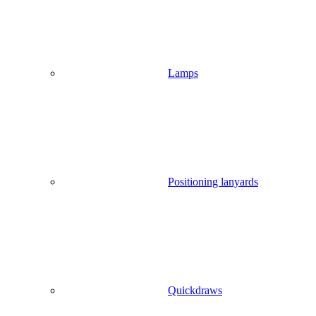
Lamps
Positioning lanyards
Quickdraws