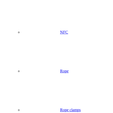
NFC
Rope
Rope clamps