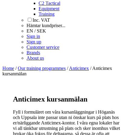
C2 Tactical
Equipment
Training
Inc. VAT
Hämtar kundpriser...
EN / SEK
Sign in
Sign up
Customer service
Brands
About us
Home
/
Our training programmes
/
Anticimex
/
Anticimex
kursanmälan
Anticimex kursanmälan
Fyll i formuläret om våra kursanläggningar i Höganäs
och Uppsala inte passar utan ni önskar kurs på plats hos
er/närliggande Anticimex-kontor. I våra egna lokaler har
vi all tänkbar utrustning på plats och sker inomhus vilket
brukar öka fokus för deltagarna, så dessa är ofta att