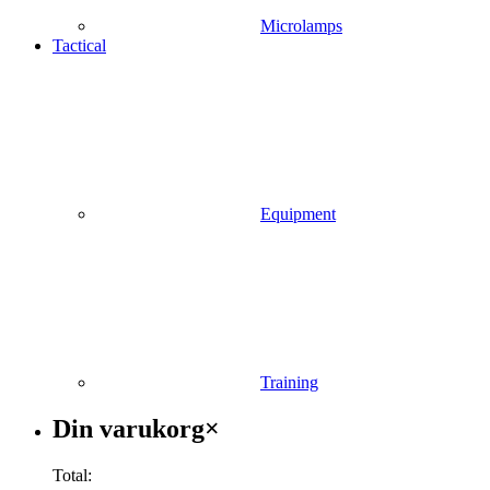
Microlamps
Tactical
Equipment
Training
Varukorg
Din varukorg
×
Total: