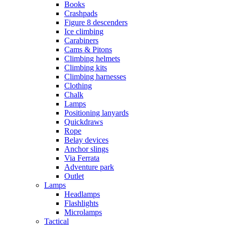
Books
Crashpads
Figure 8 descenders
Ice climbing
Carabiners
Cams & Pitons
Climbing helmets
Climbing kits
Climbing harnesses
Clothing
Chalk
Lamps
Positioning lanyards
Quickdraws
Rope
Belay devices
Anchor slings
Via Ferrata
Adventure park
Outlet
Lamps
Headlamps
Flashlights
Microlamps
Tactical