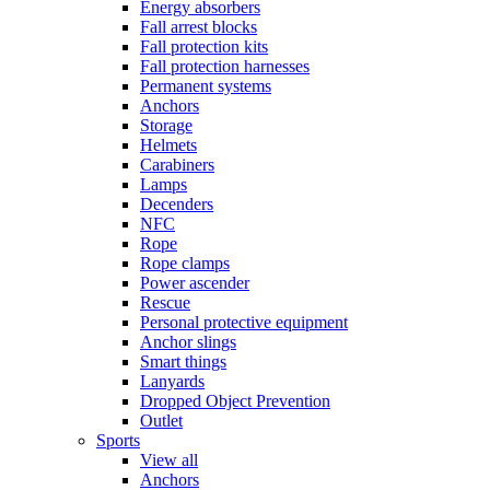
Energy absorbers
Fall arrest blocks
Fall protection kits
Fall protection harnesses
Permanent systems
Anchors
Storage
Helmets
Carabiners
Lamps
Decenders
NFC
Rope
Rope clamps
Power ascender
Rescue
Personal protective equipment
Anchor slings
Smart things
Lanyards
Dropped Object Prevention
Outlet
Sports
View all
Anchors