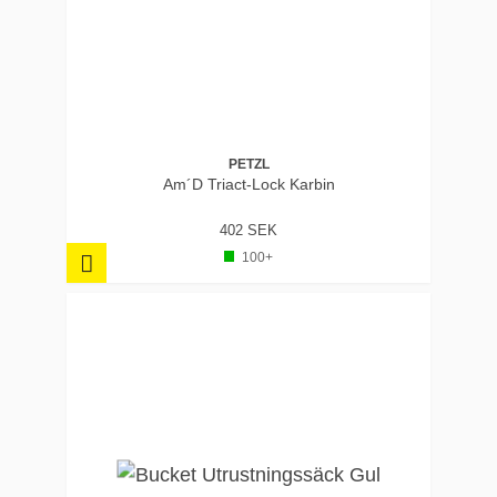
PETZL
Am´D Triact-Lock Karbin
402 SEK
100+