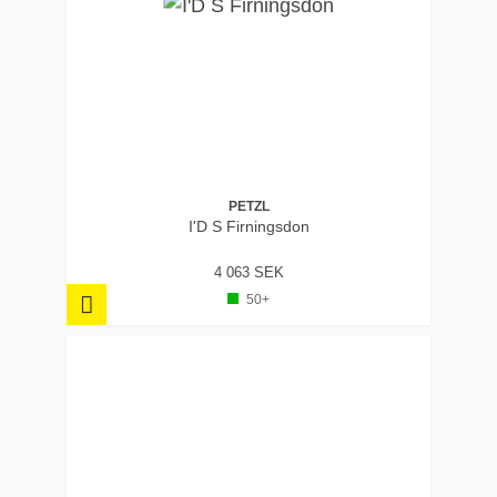
PETZL
I'D S Firningsdon
4 063 SEK
50+