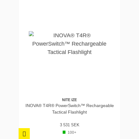
NITE IZE
INOVA® T4R® PowerSwitch™ Rechargeable
Tactical Flashlight
3 531 SEK
100+