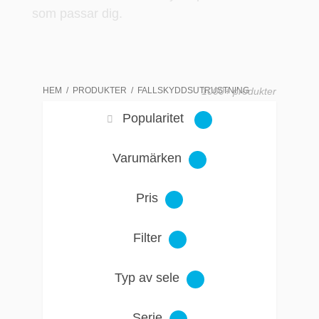
som passar dig.
HEM
PRODUKTER
FALLSKYDDSUTRUSTNING
1000+ produkter
Popularitet
Varumärken
Pris
Filter
Typ av sele
Serie