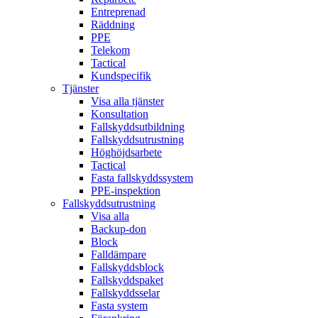
Entreprenad
Räddning
PPE
Telekom
Tactical
Kundspecifik
Tjänster
Visa alla tjänster
Konsultation
Fallskyddsutbildning
Fallskyddsutrustning
Höghöjdsarbete
Tactical
Fasta fallskyddssystem
PPE-inspektion
Fallskyddsutrustning
Visa alla
Backup-don
Block
Falldämpare
Fallskyddsblock
Fallskyddspaket
Fallskyddsselar
Fasta system