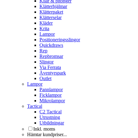
Kilar & pitonger
Klätterhjälmar
Klätterpaket
Klätterselar
Kläder
Krita
Lampor
Positioneringsslingor
Quickdraws
Rep
Repbromsar
Slingor
Via Ferrata
Äventyrspark
Outlet
Lampor
Pannlampor
Ficklampor
Mikrolampor
Tactical
C2 Tactical
Utrustning
Utbildningar
Inkl. moms
Hämtar kundpriser...