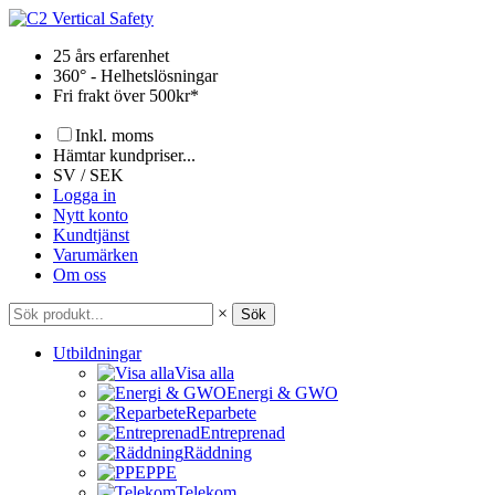
Hoppa
till
25 års erfarenhet
innehåll
360° - Helhetslösningar
Fri frakt över 500kr*
Inkl. moms
Hämtar kundpriser...
SV / SEK
Logga in
Nytt konto
Kundtjänst
Varumärken
Om oss
×
Sök
Utbildningar
Visa alla
Energi & GWO
Reparbete
Entreprenad
Räddning
PPE
Telekom