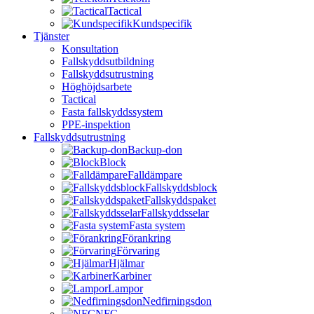
Tactical
Kundspecifik
Tjänster
Konsultation
Fallskyddsutbildning
Fallskyddsutrustning
Höghöjdsarbete
Tactical
Fasta fallskyddssystem
PPE-inspektion
Fallskyddsutrustning
Backup-don
Block
Falldämpare
Fallskyddsblock
Fallskyddspaket
Fallskyddsselar
Fasta system
Förankring
Förvaring
Hjälmar
Karbiner
Lampor
Nedfirningsdon
NFC