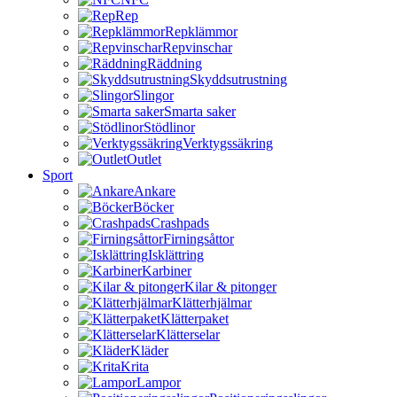
Rep
Repklämmor
Repvinschar
Räddning
Skyddsutrustning
Slingor
Smarta saker
Stödlinor
Verktygssäkring
Outlet
Sport
Ankare
Böcker
Crashpads
Firningsåttor
Isklättring
Karbiner
Kilar & pitonger
Klätterhjälmar
Klätterpaket
Klätterselar
Kläder
Krita
Lampor