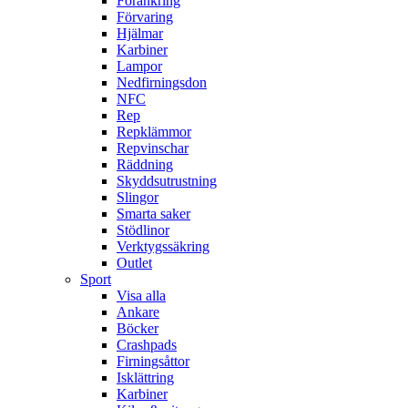
Förankring
Förvaring
Hjälmar
Karbiner
Lampor
Nedfirningsdon
NFC
Rep
Repklämmor
Repvinschar
Räddning
Skyddsutrustning
Slingor
Smarta saker
Stödlinor
Verktygssäkring
Outlet
Sport
Visa alla
Ankare
Böcker
Crashpads
Firningsåttor
Isklättring
Karbiner