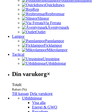
Positioneringsslingor
Quickdraws
Rep
Repbromsar
Slingor
Via Ferrata
Äventyrspark
Outlet
Lampor
Pannlampor
Ficklampor
Mikrolampor
Tactical
Utrustning
Utbildningar
Varukorg
Din varukorg
×
Totalt:
Rabatt (
%):
Till kassan
Dela varukorg
Menu
Utbildningar
Visa alla
Energi & GWO
Reparbete