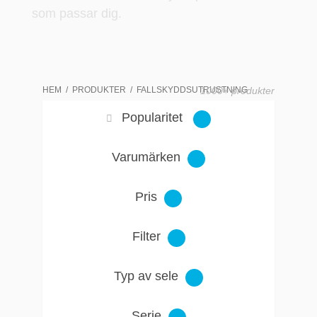
som passar dig.
HEM
PRODUKTER
FALLSKYDDSUTRUSTNING
1000+ produkter
Popularitet
Varumärken
Pris
Filter
Typ av sele
Serie