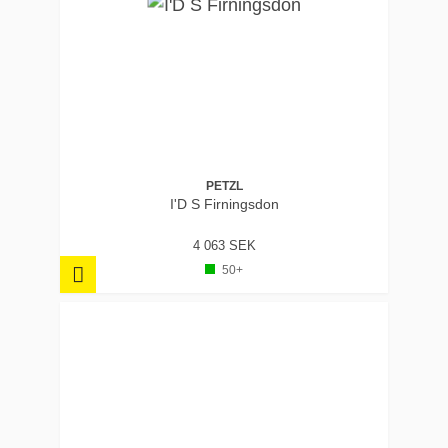
PETZL
I'D S Firningsdon
4 063 SEK
50+