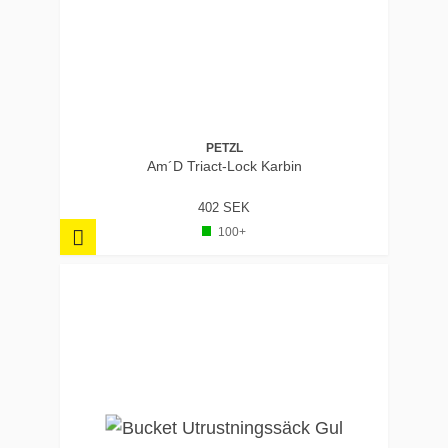
PETZL
Am´D Triact-Lock Karbin
402 SEK
100+