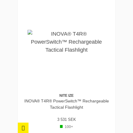
NITE IZE
INOVA® T4R® PowerSwitch™ Rechargeable
Tactical Flashlight
3 531 SEK
100+