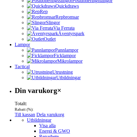
Positioneringsslingor
Quickdraws
Rep
Repbromsar
Slingor
Via Ferrata
Äventyrspark
Outlet
Lampor
Pannlampor
Ficklampor
Mikrolampor
Tactical
Utrustning
Utbildningar
Varukorg
Din varukorg
×
Totalt:
Rabatt (
%):
Till kassan
Dela varukorg
Menu
Utbildningar
Visa alla
Energi & GWO
Reparbete