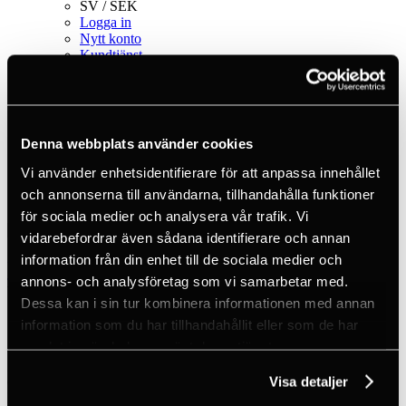
SV / SEK
Logga in
Nytt konto
Kundtjänst
Varumärken
Om oss
Hem
Produkter
Denna webbplats använder cookies
Fallskyddsutrustning
Karbiner & krokar
Vi använder enhetsidentifierare för att anpassa innehållet
Karbiner - Aluminium
och annonserna till användarna, tillhandahålla funktioner
William Triact-Lock Karbin
för sociala medier och analysera vår trafik. Vi
vidarebefordrar även sådana identifierare och annan
information från din enhet till de sociala medier och
Petzl
annons- och analysföretag som vi samarbetar med.
William Triact-Lock Karbin
Dessa kan i sin tur kombinera informationen med annan
information som du har tillhandahållit eller som de har
Stor päronformad automatlåsande karbin passande för många olika
samlat in när du har använt deras tjänster.
användningsområden. Formen, storleken och den stora öppningen
gör den användbar vid säkring och rappellering med både enkel och
dubbelrep samt vid stamplatser för flera rep och slingor. William har
Visa detaljer
Petzl Keylock system för att den inte ska fastna i slingor och annan