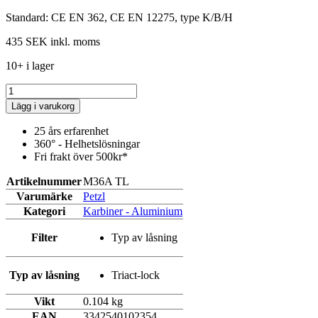
Standard: CE EN 362, CE EN 12275, type K/B/H
435 SEK
inkl. moms
10+ i lager
Lägg i varukorg
25 års erfarenhet
360° - Helhetslösningar
Fri frakt över 500kr*
Artikelnummer
M36A TL
Varumärke
Petzl
Kategori
Karbiner - Aluminium
Filter
Typ av låsning
Typ av låsning
Triact-lock
Vikt
0.104 kg
EAN
3342540102354