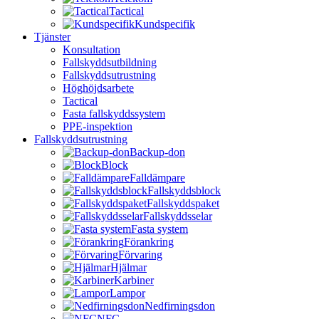
Tactical
Kundspecifik
Tjänster
Konsultation
Fallskyddsutbildning
Fallskyddsutrustning
Höghöjdsarbete
Tactical
Fasta fallskyddssystem
PPE-inspektion
Fallskyddsutrustning
Backup-don
Block
Falldämpare
Fallskyddsblock
Fallskyddspaket
Fallskyddsselar
Fasta system
Förankring
Förvaring
Hjälmar
Karbiner
Lampor
Nedfirningsdon
NFC