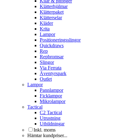
Kilar & pitonger
Klätterhjälmar
Klätterpaket
Klätterselar
Kläder
Krita
Lampor
Positioneringsslingor
Quickdraws
Rep
Repbromsar
Slingor
Via Ferrata
Äventyrspark
Outlet
Lampor
Pannlampor
Ficklampor
Mikrolampor
Tactical
C2 Tactical
Utrustning
Utbildningar
Inkl. moms
Hämtar kundpriser...