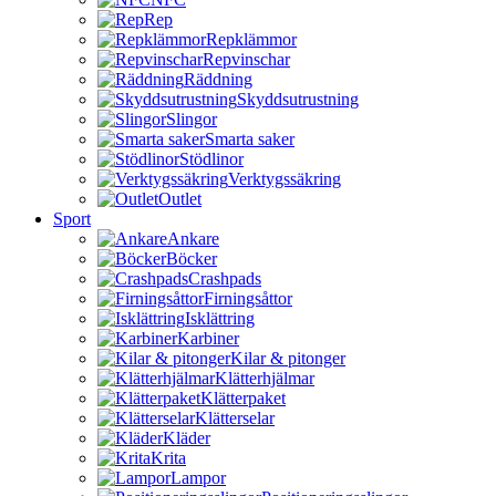
Rep
Repklämmor
Repvinschar
Räddning
Skyddsutrustning
Slingor
Smarta saker
Stödlinor
Verktygssäkring
Outlet
Sport
Ankare
Böcker
Crashpads
Firningsåttor
Isklättring
Karbiner
Kilar & pitonger
Klätterhjälmar
Klätterpaket
Klätterselar
Kläder
Krita
Lampor