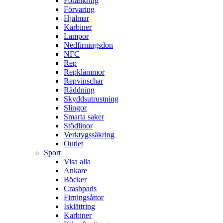
Förankring
Förvaring
Hjälmar
Karbiner
Lampor
Nedfirningsdon
NFC
Rep
Repklämmor
Repvinschar
Räddning
Skyddsutrustning
Slingor
Smarta saker
Stödlinor
Verktygssäkring
Outlet
Sport
Visa alla
Ankare
Böcker
Crashpads
Firningsåttor
Isklättring
Karbiner