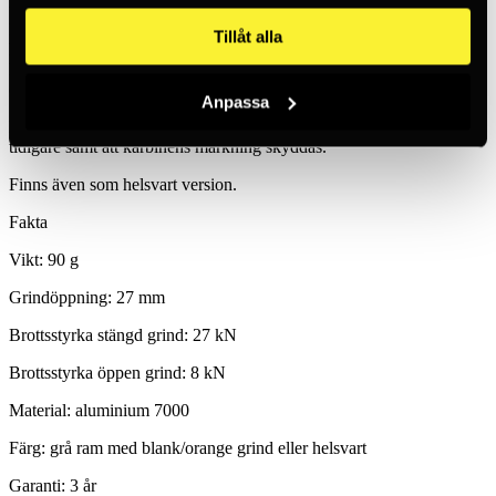
utrustning. Låssystemet Triact ger hög säkerhet samtidigt som
karbinen fortfarande är enkel att öppna och stänga, även med
Tillåt alla
handskar. Triact reducerar risken för oavsiktlig upplåsning, då det
krävs tre steg för att öppna karbinen (tryck höljet uppåt - vrid -
öppna grinden).
Anpassa
Nytt för iår är att karbinen har en H-profil som gör den lättare än
tidigare samt att karbinens märkning skyddas.
Finns även som helsvart version.
Fakta
Vikt: 90 g
Grindöppning: 27 mm
Brottsstyrka stängd grind: 27 kN
Brottsstyrka öppen grind: 8 kN
Material: aluminium 7000
Färg: grå ram med blank/orange grind eller helsvart
Garanti: 3 år