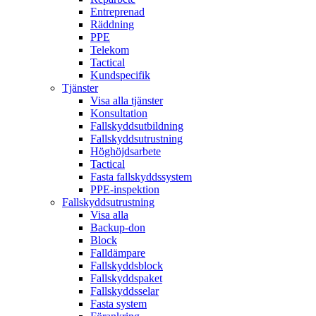
Entreprenad
Räddning
PPE
Telekom
Tactical
Kundspecifik
Tjänster
Visa alla tjänster
Konsultation
Fallskyddsutbildning
Fallskyddsutrustning
Höghöjdsarbete
Tactical
Fasta fallskyddssystem
PPE-inspektion
Fallskyddsutrustning
Visa alla
Backup-don
Block
Falldämpare
Fallskyddsblock
Fallskyddspaket
Fallskyddsselar
Fasta system