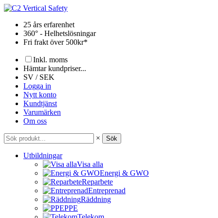
Hoppa
till
25 års erfarenhet
innehåll
360° - Helhetslösningar
Fri frakt över 500kr*
Inkl. moms
Hämtar kundpriser...
SV / SEK
Logga in
Nytt konto
Kundtjänst
Varumärken
Om oss
×
Sök
Utbildningar
Visa alla
Energi & GWO
Reparbete
Entreprenad
Räddning
PPE
Telekom