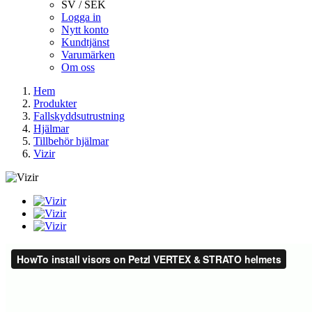
SV / SEK
Logga in
Nytt konto
Kundtjänst
Varumärken
Om oss
Hem
Produkter
Fallskyddsutrustning
Hjälmar
Tillbehör hjälmar
Vizir