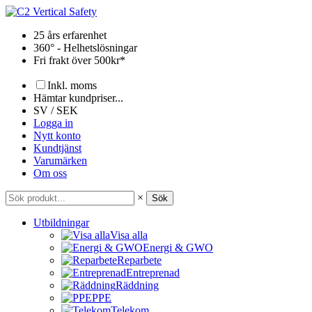
Hoppa
till
25 års erfarenhet
innehåll
360° - Helhetslösningar
Fri frakt över 500kr*
Inkl. moms
Hämtar kundpriser...
SV / SEK
Logga in
Nytt konto
Kundtjänst
Varumärken
Om oss
×
Sök
Utbildningar
Visa alla
Energi & GWO
Reparbete
Entreprenad
Räddning
PPE
Telekom