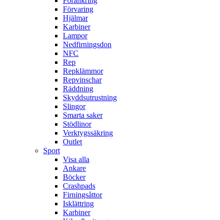
Förankring
Förvaring
Hjälmar
Karbiner
Lampor
Nedfirningsdon
NFC
Rep
Repklämmor
Repvinschar
Räddning
Skyddsutrustning
Slingor
Smarta saker
Stödlinor
Verktygssäkring
Outlet
Sport
Visa alla
Ankare
Böcker
Crashpads
Firningsåttor
Isklättring
Karbiner