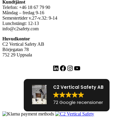
Kundtjänst
Telefon: +46 18 67 79 90
Måndag – fredag 9-16
Semestertider v.27-v.32: 9-14
Lunchstängt: 12-13
info@c2safety.com
Huvudkontor
C2 Vertical Safety AB
Börjegatan 78
752 29 Uppsala
LinkedIn
Facebook
Instagram
YouTube
C2 Vertical Safety AB
72 Google recensioner