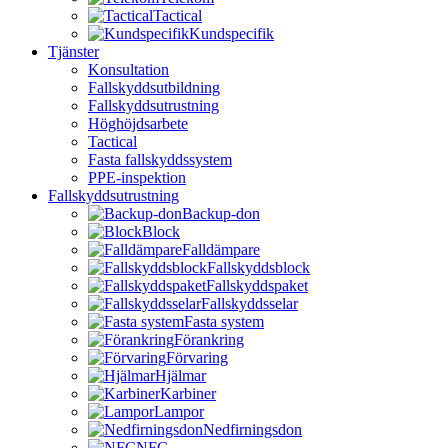
Tactical
Kundspecifik
Tjänster
Konsultation
Fallskyddsutbildning
Fallskyddsutrustning
Höghöjdsarbete
Tactical
Fasta fallskyddssystem
PPE-inspektion
Fallskyddsutrustning
Backup-don
Block
Falldämpare
Fallskyddsblock
Fallskyddspaket
Fallskyddsselar
Fasta system
Förankring
Förvaring
Hjälmar
Karbiner
Lampor
Nedfirningsdon
NFC