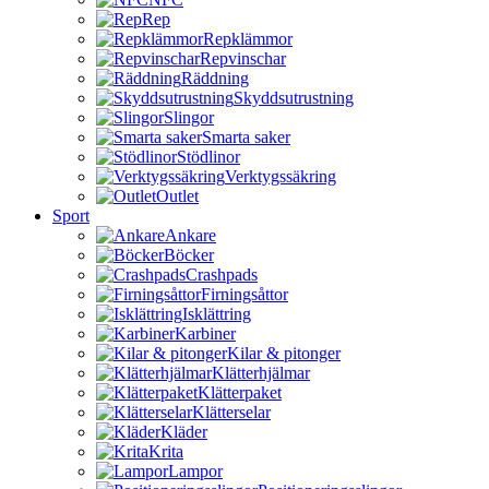
Rep
Repklämmor
Repvinschar
Räddning
Skyddsutrustning
Slingor
Smarta saker
Stödlinor
Verktygssäkring
Outlet
Sport
Ankare
Böcker
Crashpads
Firningsåttor
Isklättring
Karbiner
Kilar & pitonger
Klätterhjälmar
Klätterpaket
Klätterselar
Kläder
Krita
Lampor