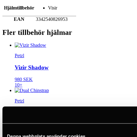
Hjälmtillbehör
Visir
EAN
3342540826953
Fler tillbehör hjälmar
Petzl
Vizir Shadow
980 SEK
10+
Petzl
Dual Chinstrap
199 SEK
10+
Denna webbplats använder cookies