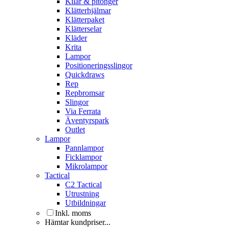
Kilar & pitonger
Klätterhjälmar
Klätterpaket
Klätterselar
Kläder
Krita
Lampor
Positioneringsslingor
Quickdraws
Rep
Repbromsar
Slingor
Via Ferrata
Äventyrspark
Outlet
Lampor
Pannlampor
Ficklampor
Mikrolampor
Tactical
C2 Tactical
Utrustning
Utbildningar
Inkl. moms
Hämtar kundpriser...