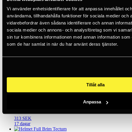
Petzl
Vi använder enhetsidentifierare för att anpassa innehållet och
användarna, tillhandahålla funktioner för sociala medier och a
Single Standard Foam
vidarebefordrar även sådana identifierare och annan informatio
sociala medier och annons- och analysföretag som vi samar
99 SEK
5+
sin tur kombinera informationen med annan information som du 
som de har samlat in när du har använt deras tjänster.
Petzl
Single Absorbent Foam
99 SEK
<5
Tillåt alla
Petzl
Anpassa
Neck-Cape Orange For Vertex And Strato
313 SEK
17 dagar