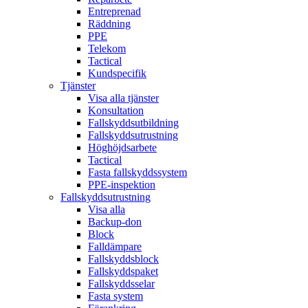
Entreprenad
Räddning
PPE
Telekom
Tactical
Kundspecifik
Tjänster
Visa alla tjänster
Konsultation
Fallskyddsutbildning
Fallskyddsutrustning
Höghöjdsarbete
Tactical
Fasta fallskyddssystem
PPE-inspektion
Fallskyddsutrustning
Visa alla
Backup-don
Block
Falldämpare
Fallskyddsblock
Fallskyddspaket
Fallskyddsselar
Fasta system