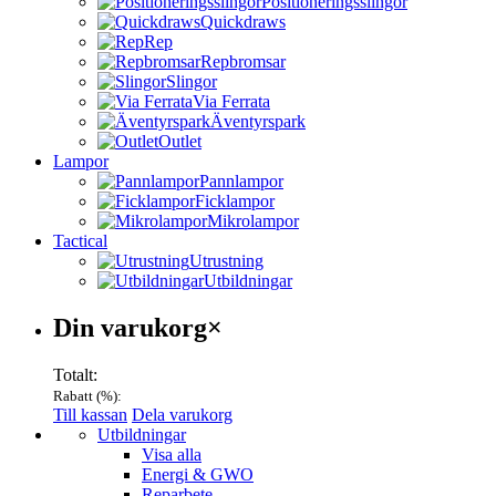
Positioneringsslingor
Quickdraws
Rep
Repbromsar
Slingor
Via Ferrata
Äventyrspark
Outlet
Lampor
Pannlampor
Ficklampor
Mikrolampor
Tactical
Utrustning
Utbildningar
Varukorg
Din varukorg
×
Totalt:
Rabatt (
%):
Till kassan
Dela varukorg
Menu
Utbildningar
Visa alla
Energi & GWO
Reparbete