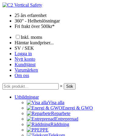
Hoppa
till
25 års erfarenhet
innehåll
360° - Helhetslösningar
Fri frakt över 500kr*
Inkl. moms
Hämtar kundpriser...
SV / SEK
Logga in
Nytt konto
Kundtjänst
Varumärken
Om oss
×
Sök
Utbildningar
Visa alla
Energi & GWO
Reparbete
Entreprenad
Räddning
PPE
Telekom