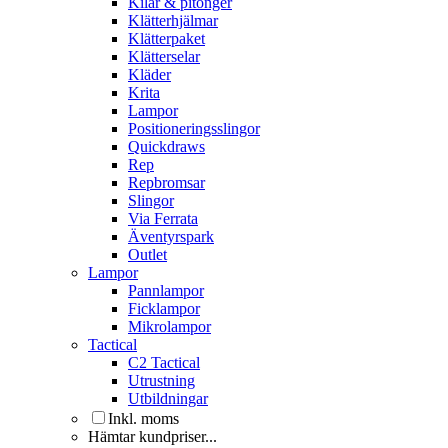
Kilar & pitonger
Klätterhjälmar
Klätterpaket
Klätterselar
Kläder
Krita
Lampor
Positioneringsslingor
Quickdraws
Rep
Repbromsar
Slingor
Via Ferrata
Äventyrspark
Outlet
Lampor
Pannlampor
Ficklampor
Mikrolampor
Tactical
C2 Tactical
Utrustning
Utbildningar
Inkl. moms
Hämtar kundpriser...