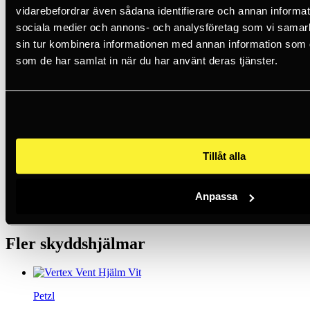
vidarebefordrar även sådana identifierare och annan informatio
Lägg i varukorg
sociala medier och annons- och analysföretag som vi samar
sin tur kombinera informationen med annan information som du 
25 års erfarenhet
360° - Helhetslösningar
som de har samlat in när du har använt deras tjänster.
Fri frakt över 500kr*
Artikelnummer
A020BA02
Varumärke
Petzl
Kategori
Skyddshjälmar
Filter
Serie
Tillåt alla
Serie
Strato
Anpassa
EAN
3342540827493
Fler skyddshjälmar
Petzl