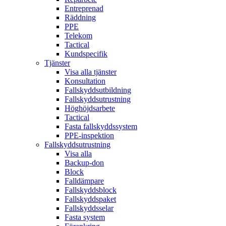
Entreprenad
Räddning
PPE
Telekom
Tactical
Kundspecifik
Tjänster
Visa alla tjänster
Konsultation
Fallskyddsutbildning
Fallskyddsutrustning
Höghöjdsarbete
Tactical
Fasta fallskyddssystem
PPE-inspektion
Fallskyddsutrustning
Visa alla
Backup-don
Block
Falldämpare
Fallskyddsblock
Fallskyddspaket
Fallskyddsselar
Fasta system