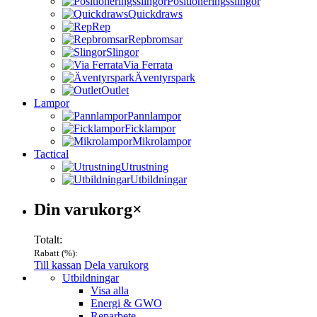
Positioneringsslingor
Quickdraws
Rep
Repbromsar
Slingor
Via Ferrata
Äventyrspark
Outlet
Lampor
Pannlampor
Ficklampor
Mikrolampor
Tactical
Utrustning
Utbildningar
Varukorg
Din varukorg
×
Totalt:
Rabatt (
%):
Till kassan
Dela varukorg
Menu
Utbildningar
Visa alla
Energi & GWO
Reparbete