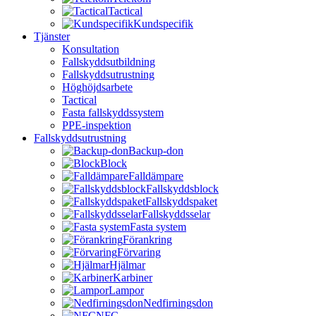
Tactical
Kundspecifik
Tjänster
Konsultation
Fallskyddsutbildning
Fallskyddsutrustning
Höghöjdsarbete
Tactical
Fasta fallskyddssystem
PPE-inspektion
Fallskyddsutrustning
Backup-don
Block
Falldämpare
Fallskyddsblock
Fallskyddspaket
Fallskyddsselar
Fasta system
Förankring
Förvaring
Hjälmar
Karbiner
Lampor
Nedfirningsdon
NFC