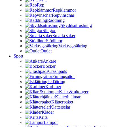
Rep
Repklämmor
Repvinschar
Räddning
Skyddsutrustning
Slingor
Smarta saker
Stödlinor
Verktygssäkring
Outlet
Sport
Ankare
Böcker
Crashpads
Firningsåttor
Isklättring
Karbiner
Kilar & pitonger
Klätterhjälmar
Klätterpaket
Klätterselar
Kläder
Krita
Lampor