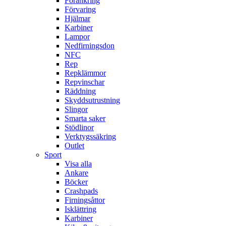
Förankring
Förvaring
Hjälmar
Karbiner
Lampor
Nedfirningsdon
NFC
Rep
Repklämmor
Repvinschar
Räddning
Skyddsutrustning
Slingor
Smarta saker
Stödlinor
Verktygssäkring
Outlet
Sport
Visa alla
Ankare
Böcker
Crashpads
Firningsåttor
Isklättring
Karbiner