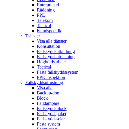
Entreprenad
Räddning
PPE
Telekom
Tactical
Kundspecifik
Tjänster
Visa alla tjänster
Konsultation
Fallskyddsutbildning
Fallskyddsutrustning
Höghöjdsarbete
Tactical
Fasta fallskyddssystem
PPE-inspektion
Fallskyddsutrustning
Visa alla
Backup-don
Block
Falldämpare
Fallskyddsblock
Fallskyddspaket
Fallskyddsselar
Fasta system