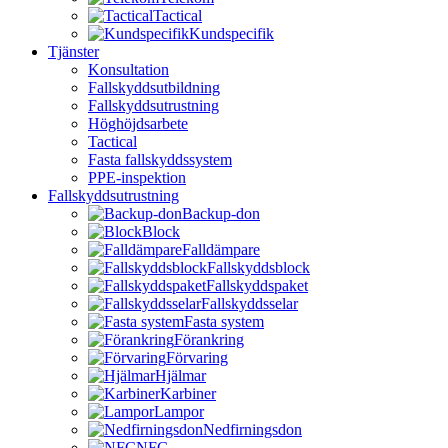
Tactical
Kundspecifik
Tjänster
Konsultation
Fallskyddsutbildning
Fallskyddsutrustning
Höghöjdsarbete
Tactical
Fasta fallskyddssystem
PPE-inspektion
Fallskyddsutrustning
Backup-don
Block
Falldämpare
Fallskyddsblock
Fallskyddspaket
Fallskyddsselar
Fasta system
Förankring
Förvaring
Hjälmar
Karbiner
Lampor
Nedfirningsdon
NFC