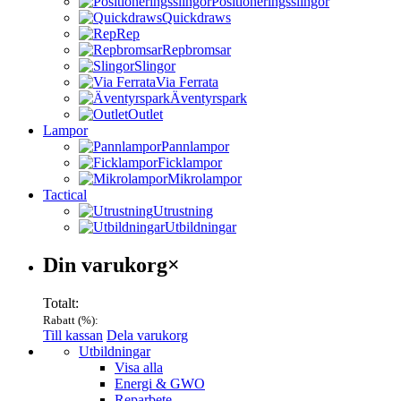
Positioneringsslingor
Quickdraws
Rep
Repbromsar
Slingor
Via Ferrata
Äventyrspark
Outlet
Lampor
Pannlampor
Ficklampor
Mikrolampor
Tactical
Utrustning
Utbildningar
Varukorg
Din varukorg
×
Totalt:
Rabatt (
%):
Till kassan
Dela varukorg
Menu
Utbildningar
Visa alla
Energi & GWO
Reparbete