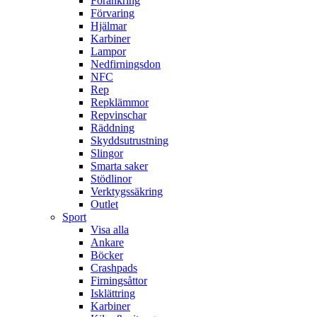
Förankring
Förvaring
Hjälmar
Karbiner
Lampor
Nedfirningsdon
NFC
Rep
Repklämmor
Repvinschar
Räddning
Skyddsutrustning
Slingor
Smarta saker
Stödlinor
Verktygssäkring
Outlet
Sport
Visa alla
Ankare
Böcker
Crashpads
Firningsåttor
Isklättring
Karbiner