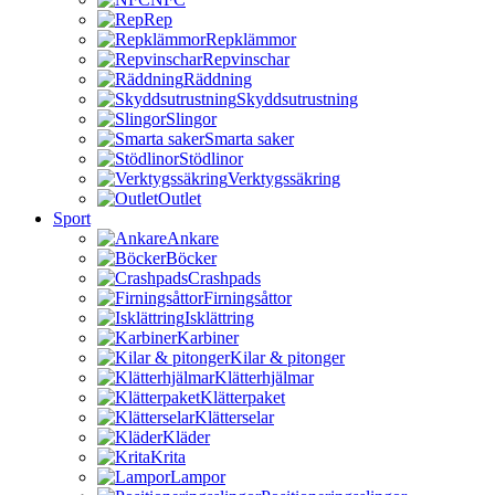
Rep
Repklämmor
Repvinschar
Räddning
Skyddsutrustning
Slingor
Smarta saker
Stödlinor
Verktygssäkring
Outlet
Sport
Ankare
Böcker
Crashpads
Firningsåttor
Isklättring
Karbiner
Kilar & pitonger
Klätterhjälmar
Klätterpaket
Klätterselar
Kläder
Krita
Lampor