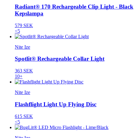
Radiant® 170 Rechargeable Clip Light - Black
Kepslampa
579 SEK
<5
Nite Ize
Spotlit® Rechargeable Collar Light
363 SEK
10+
Nite Ize
Flashflight Light Up Flying Disc
615 SEK
<5
Nite Ize