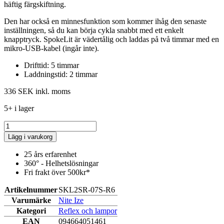
häftig färgskiftning.
Den har också en minnesfunktion som kommer ihåg den senaste
inställningen, så du kan börja cykla snabbt med ett enkelt
knapptryck. SpokeLit är vädertålig och laddas på två timmar med en
mikro-USB-kabel (ingår inte).
Drifttid: 5 timmar
Laddningstid: 2 timmar
336 SEK
inkl. moms
5+ i lager
Lägg i varukorg
25 års erfarenhet
360° - Helhetslösningar
Fri frakt över 500kr*
Artikelnummer
SKL2SR-07S-R6
Varumärke
Nite Ize
Kategori
Reflex och lampor
EAN
094664051461