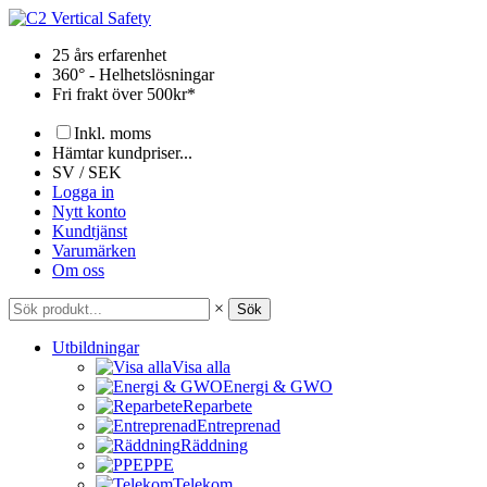
Hoppa
till
25 års erfarenhet
innehåll
360° - Helhetslösningar
Fri frakt över 500kr*
Inkl. moms
Hämtar kundpriser...
SV / SEK
Logga in
Nytt konto
Kundtjänst
Varumärken
Om oss
×
Sök
Utbildningar
Visa alla
Energi & GWO
Reparbete
Entreprenad
Räddning
PPE
Telekom