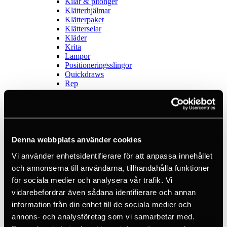
Kilar & pitonger
Klätterhjälmar
Klätterpaket
Klätterselar
Kläder
Krita
Lampor
Positioneringsslingor
Quickdraws
Rep
Repbromsar
Slingor
Via Ferrata
Äventyrspark
Outlet
Lampor
Denna webbplats använder cookies
Pannlampor
Vi använder enhetsidentifierare för att anpassa innehållet
Ficklampor
Mikrolampor
och annonserna till användarna, tillhandahålla funktioner
Tactical
för sociala medier och analysera vår trafik. Vi
C2 Tactical
vidarebefordrar även sådana identifierare och annan
Utrustning
Utbildningar
information från din enhet till de sociala medier och
Inkl. moms
annons- och analysföretag som vi samarbetar med.
Hämtar kundpriser...