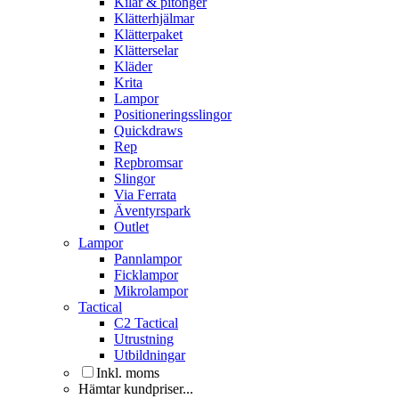
Kilar & pitonger
Klätterhjälmar
Klätterpaket
Klätterselar
Kläder
Krita
Lampor
Positioneringsslingor
Quickdraws
Rep
Repbromsar
Slingor
Via Ferrata
Äventyrspark
Outlet
Lampor
Pannlampor
Ficklampor
Mikrolampor
Tactical
C2 Tactical
Utrustning
Utbildningar
Inkl. moms
Hämtar kundpriser...