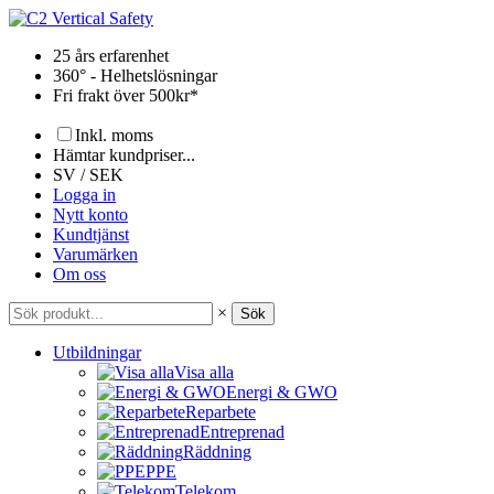
Hoppa
till
25 års erfarenhet
innehåll
360° - Helhetslösningar
Fri frakt över 500kr*
Inkl. moms
Hämtar kundpriser...
SV / SEK
Logga in
Nytt konto
Kundtjänst
Varumärken
Om oss
×
Sök
Utbildningar
Visa alla
Energi & GWO
Reparbete
Entreprenad
Räddning
PPE
Telekom