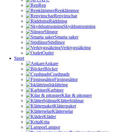
Rep
Repklämmor
Repvinschar
Räddning
Skyddsutrustning
Slingor
Smarta saker
Stödlinor
Verktygssäkring
Outlet
Sport
Ankare
Böcker
Crashpads
Firningsåttor
Isklättring
Karbiner
Kilar & pitonger
Klätterhjälmar
Klätterpaket
Klätterselar
Kläder
Krita
Lampor