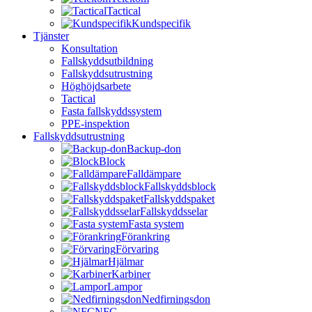
Tactical
Kundspecifik
Tjänster
Konsultation
Fallskyddsutbildning
Fallskyddsutrustning
Höghöjdsarbete
Tactical
Fasta fallskyddssystem
PPE-inspektion
Fallskyddsutrustning
Backup-don
Block
Falldämpare
Fallskyddsblock
Fallskyddspaket
Fallskyddsselar
Fasta system
Förankring
Förvaring
Hjälmar
Karbiner
Lampor
Nedfirningsdon
NFC