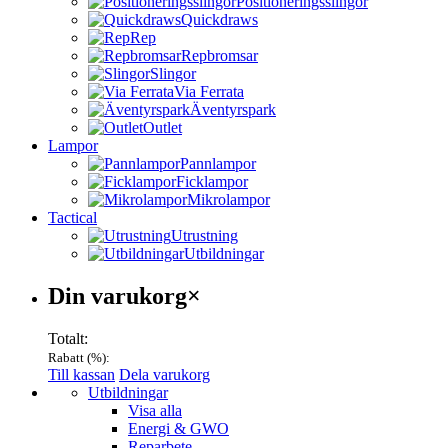
Positioneringsslingor
Quickdraws
Rep
Repbromsar
Slingor
Via Ferrata
Äventyrspark
Outlet
Lampor
Pannlampor
Ficklampor
Mikrolampor
Tactical
Utrustning
Utbildningar
Varukorg
Din varukorg
×
Totalt:
Rabatt (
%):
Till kassan
Dela varukorg
Menu
Utbildningar
Visa alla
Energi & GWO
Reparbete