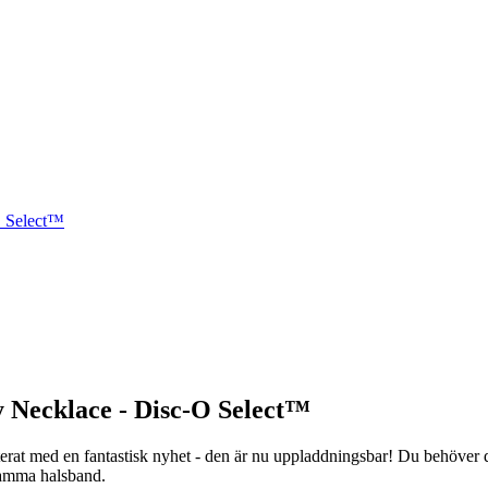
O Select™
 Necklace - Disc-O Select™
erat med en fantastisk nyhet - den är nu uppladdningsbar! Du behöver 
 samma halsband.