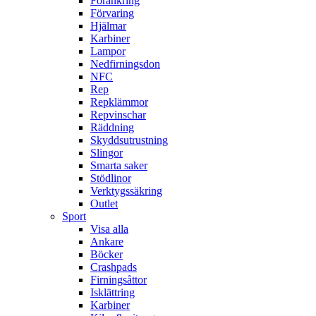
Förankring
Förvaring
Hjälmar
Karbiner
Lampor
Nedfirningsdon
NFC
Rep
Repklämmor
Repvinschar
Räddning
Skyddsutrustning
Slingor
Smarta saker
Stödlinor
Verktygssäkring
Outlet
Sport
Visa alla
Ankare
Böcker
Crashpads
Firningsåttor
Isklättring
Karbiner