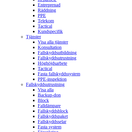
Entreprenad
Räddning
PPE
Telekom
Tactical
Kundspecifik
Tjänster
Visa alla tjänster
Konsultation
Fallskyddsutbildning
Fallskyddsutrustning
Höghöjdsarbete
Tactical
Fasta fallskyddssystem
PPE-inspektion
Fallskyddsutrustning
Visa alla
Backup-don
Block
Falldämpare
Fallskyddsblock
Fallskyddspaket
Fallskyddsselar
Fasta system