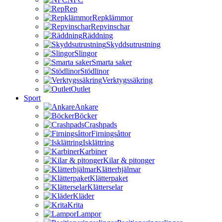
Rep
Repklämmor
Repvinschar
Räddning
Skyddsutrustning
Slingor
Smarta saker
Stödlinor
Verktygssäkring
Outlet
Sport
Ankare
Böcker
Crashpads
Firningsåttor
Isklättring
Karbiner
Kilar & pitonger
Klätterhjälmar
Klätterpaket
Klätterselar
Kläder
Krita
Lampor