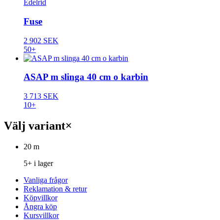
Edelrid
Fuse
2 902 SEK
50+
ASAP m slinga 40 cm o karbin
3 713 SEK
10+
Välj variant
×
20 m
5+ i lager
Vanliga frågor
Reklamation & retur
Köpvillkor
Ångra köp
Kursvillkor