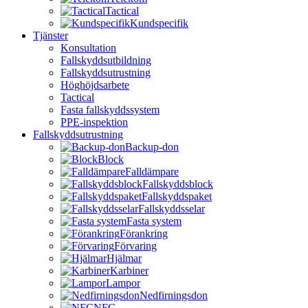
Tactical
Kundspecifik
Tjänster
Konsultation
Fallskyddsutbildning
Fallskyddsutrustning
Höghöjdsarbete
Tactical
Fasta fallskyddssystem
PPE-inspektion
Fallskyddsutrustning
Backup-don
Block
Falldämpare
Fallskyddsblock
Fallskyddspaket
Fallskyddsselar
Fasta system
Förankring
Förvaring
Hjälmar
Karbiner
Lampor
Nedfirningsdon
NFC