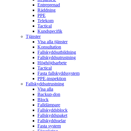
Entreprenad
Räddning
PPE
Telekom
Tactical
Kundspecifik
Tjänster
Visa alla tjänster
Konsultation
Fallskyddsutbildning
Fallskyddsutrustning
Höghöjdsarbete
Tactical
Fasta fallskyddssystem
PPE-inspektion
Fallskyddsutrustning
Visa alla
Backup-don
Block
Falldämpare
Fallskyddsblock
Fallskyddspaket
Fallskyddsselar
Fasta system