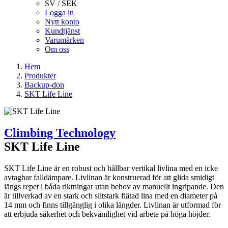
SV / SEK
Logga in
Nytt konto
Kundtjänst
Varumärken
Om oss
Hem
Produkter
Backup-don
SKT Life Line
Climbing Technology
SKT Life Line
SKT Life Line är en robust och hållbar vertikal livlina med en icke
avtagbar falldämpare. Livlinan är konstruerad för att glida smidigt
längs repet i båda riktningar utan behov av manuellt ingripande. Den
är tillverkad av en stark och slitstark flätad lina med en diameter på
14 mm och finns tillgänglig i olika längder. Livlinan är utformad för
att erbjuda säkerhet och bekvämlighet vid arbete på höga höjder.