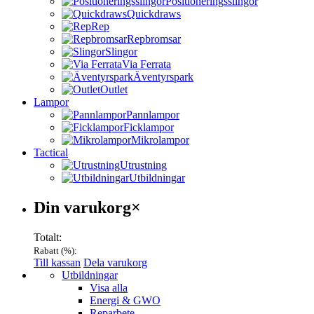
Positioneringsslingor
Quickdraws
Rep
Repbromsar
Slingor
Via Ferrata
Äventyrspark
Outlet
Lampor
Pannlampor
Ficklampor
Mikrolampor
Tactical
Utrustning
Utbildningar
Varukorg
Din varukorg
×
Totalt:
Rabatt (
%):
Till kassan
Dela varukorg
Menu
Utbildningar
Visa alla
Energi & GWO
Reparbete