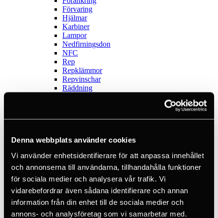
Förankring
Förvaring
Hjälmar
Karbiner
Lampor
Nedfirningsdon
NFC
Rep
Repklämmor
Repvinschar
Räddning
Skyddsutrustning
Slingor
Smarta saker
Stödlinor
Verktygssäkring
Denna webbplats använder cookies
Outlet
Sport
Vi använder enhetsidentifierare för att anpassa innehållet
Visa alla
Ankare
och annonserna till användarna, tillhandahålla funktioner
Böcker
för sociala medier och analysera vår trafik. Vi
Crashpads
vidarebefordrar även sådana identifierare och annan
Firningsåttor
Isklättring
information från din enhet till de sociala medier och
Karbiner
annons- och analysföretag som vi samarbetar med.