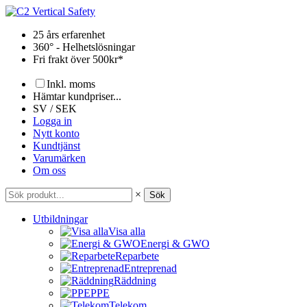
Hoppa
till
25 års erfarenhet
innehåll
360° - Helhetslösningar
Fri frakt över 500kr*
Inkl. moms
Hämtar kundpriser...
SV / SEK
Logga in
Nytt konto
Kundtjänst
Varumärken
Om oss
×
Sök
Utbildningar
Visa alla
Energi & GWO
Reparbete
Entreprenad
Räddning
PPE
Telekom