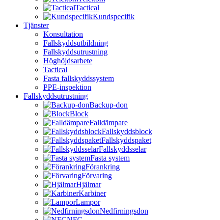
Tactical
Kundspecifik
Tjänster
Konsultation
Fallskyddsutbildning
Fallskyddsutrustning
Höghöjdsarbete
Tactical
Fasta fallskyddssystem
PPE-inspektion
Fallskyddsutrustning
Backup-don
Block
Falldämpare
Fallskyddsblock
Fallskyddspaket
Fallskyddsselar
Fasta system
Förankring
Förvaring
Hjälmar
Karbiner
Lampor
Nedfirningsdon
NFC