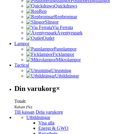
Positioneringsslingor
Quickdraws
Rep
Repbromsar
Slingor
Via Ferrata
Äventyrspark
Outlet
Lampor
Pannlampor
Ficklampor
Mikrolampor
Tactical
Utrustning
Utbildningar
Varukorg
Din varukorg
×
Totalt:
Rabatt (
%):
Till kassan
Dela varukorg
Menu
Utbildningar
Visa alla
Energi & GWO
Reparbete