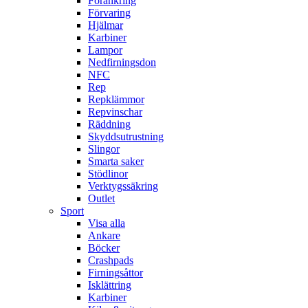
Förankring
Förvaring
Hjälmar
Karbiner
Lampor
Nedfirningsdon
NFC
Rep
Repklämmor
Repvinschar
Räddning
Skyddsutrustning
Slingor
Smarta saker
Stödlinor
Verktygssäkring
Outlet
Sport
Visa alla
Ankare
Böcker
Crashpads
Firningsåttor
Isklättring
Karbiner