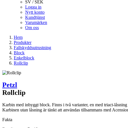
SV / SEK
Logga in
Nytt konto
Kundtjänst
Varumärken
Om oss
Hem
Produkter
Fallskyddsutrustning
Block
Enkelblock
Rollclip
Petzl
Rollclip
Karbin med inbyggt block. Finns i två varianter, en med triact-låsning 
Karbinen utan låsning är tänkt att användas tillsammans med Acensio
Fakta