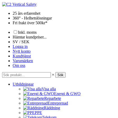
Hoppa
till
25 års erfarenhet
innehåll
360° - Helhetslösningar
Fri frakt över 500kr*
Inkl. moms
Hämtar kundpriser...
SV / SEK
Logga in
Nytt konto
Kundtjänst
Varumärken
Om oss
×
Sök
Utbildningar
Visa alla
Energi & GWO
Reparbete
Entreprenad
Räddning
PPE
Telekom