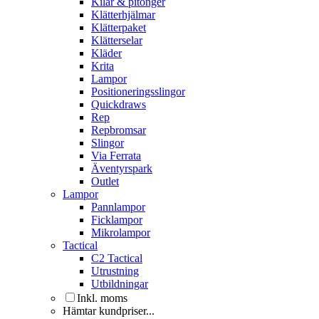
Kilar & pitonger
Klätterhjälmar
Klätterpaket
Klätterselar
Kläder
Krita
Lampor
Positioneringsslingor
Quickdraws
Rep
Repbromsar
Slingor
Via Ferrata
Äventyrspark
Outlet
Lampor
Pannlampor
Ficklampor
Mikrolampor
Tactical
C2 Tactical
Utrustning
Utbildningar
Inkl. moms
Hämtar kundpriser...