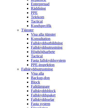
Entreprenad
Räddning
PPE
Telekom
Tactical
Kundspecifik
Tjänster
Visa alla tjänster
Konsultation
Fallskyddsutbildning
Fallskyddsutrustning
Höghöjdsarbete
Tactical
Fasta fallskyddssystem
PPE-inspektion
Fallskyddsutrustning
Visa alla
Backup-don
Block
Falldämpare
Fallskyddsblock
Fallskyddspaket
Fallskyddsselar
Fasta system