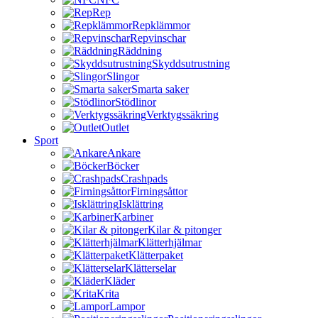
Rep
Repklämmor
Repvinschar
Räddning
Skyddsutrustning
Slingor
Smarta saker
Stödlinor
Verktygssäkring
Outlet
Sport
Ankare
Böcker
Crashpads
Firningsåttor
Isklättring
Karbiner
Kilar & pitonger
Klätterhjälmar
Klätterpaket
Klätterselar
Kläder
Krita
Lampor