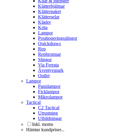
Kilar & pitonger
Klätterhjälmar
Klätterpaket
Klätterselar
Kläder
Krita
Lampor
Positioneringsslingor
Quickdraws
Rep
Repbromsar
Slingor
Via Ferrata
Äventyrspark
Outlet
Lampor
Pannlampor
Ficklampor
Mikrolampor
Tactical
C2 Tactical
Utrustning
Utbildningar
Inkl. moms
Hämtar kundpriser...