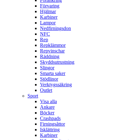
Förankring
Förvaring
Hjälmar
Karbiner
Lampor
Nedfirningsdon
NFC
Rep
Repklämmor
Repvinschar
Räddning
Skyddsutrustning
Slingor
Smarta saker
Stödlinor
Verktygssäkring
Outlet
Sport
Visa alla
Ankare
Böcker
Crashpads
Firningsåttor
Isklättring
Karbiner