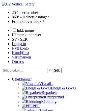
Hoppa
till
25 års erfarenhet
innehåll
360° - Helhetslösningar
Fri frakt över 500kr*
Inkl. moms
Hämtar kundpriser...
SV / SEK
Logga in
Nytt konto
Kundtjänst
Varumärken
Om oss
×
Sök
Utbildningar
Visa alla
Energi & GWO
Reparbete
Entreprenad
Räddning
PPE
Telekom