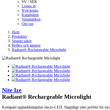
SV / SEK
Logga in
Nytt konto
Kundtjänst
Varumärken
Om oss
Hem
Produkter
Smarta saker
Reflex och lampor
Radiant® Rechargeable Microlight
Nite Ize
Radiant® Rechargeable Microlight
Kompakt uppladdningsbar micro-LED. Slagtåligt yttre perfekt för nyck