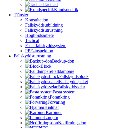
Tactical
Kundspecifik
Tjänster
Konsultation
Fallskyddsutbildning
Fallskyddsutrustning
Höghöjdsarbete
Tactical
Fasta fallskyddssystem
PPE-inspektion
Fallskyddsutrustning
Backup-don
Block
Falldämpare
Fallskyddsblock
Fallskyddspaket
Fallskyddsselar
Fasta system
Förankring
Förvaring
Hjälmar
Karbiner
Lampor
Nedfirningsdon
NFC