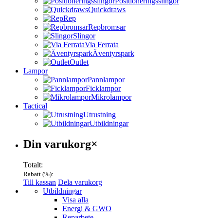
Positioneringsslingor
Quickdraws
Rep
Repbromsar
Slingor
Via Ferrata
Äventyrspark
Outlet
Lampor
Pannlampor
Ficklampor
Mikrolampor
Tactical
Utrustning
Utbildningar
Varukorg
Din varukorg
×
Totalt:
Rabatt (
%):
Till kassan
Dela varukorg
Menu
Utbildningar
Visa alla
Energi & GWO
Reparbete