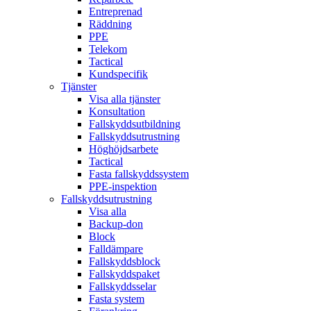
Entreprenad
Räddning
PPE
Telekom
Tactical
Kundspecifik
Tjänster
Visa alla tjänster
Konsultation
Fallskyddsutbildning
Fallskyddsutrustning
Höghöjdsarbete
Tactical
Fasta fallskyddssystem
PPE-inspektion
Fallskyddsutrustning
Visa alla
Backup-don
Block
Falldämpare
Fallskyddsblock
Fallskyddspaket
Fallskyddsselar
Fasta system