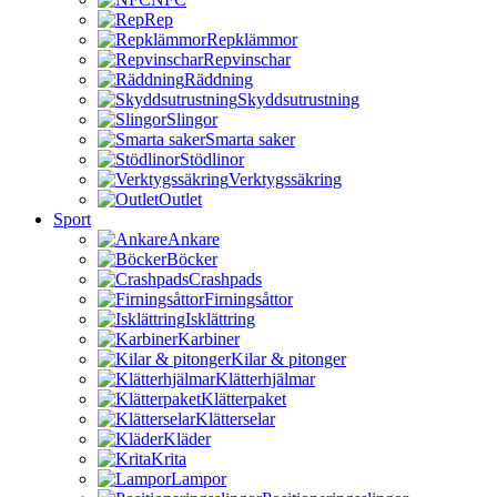
Rep
Repklämmor
Repvinschar
Räddning
Skyddsutrustning
Slingor
Smarta saker
Stödlinor
Verktygssäkring
Outlet
Sport
Ankare
Böcker
Crashpads
Firningsåttor
Isklättring
Karbiner
Kilar & pitonger
Klätterhjälmar
Klätterpaket
Klätterselar
Kläder
Krita
Lampor