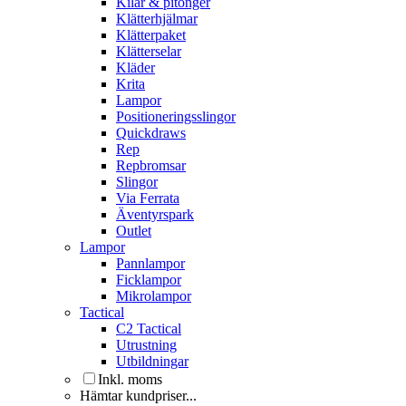
Kilar & pitonger
Klätterhjälmar
Klätterpaket
Klätterselar
Kläder
Krita
Lampor
Positioneringsslingor
Quickdraws
Rep
Repbromsar
Slingor
Via Ferrata
Äventyrspark
Outlet
Lampor
Pannlampor
Ficklampor
Mikrolampor
Tactical
C2 Tactical
Utrustning
Utbildningar
Inkl. moms
Hämtar kundpriser...