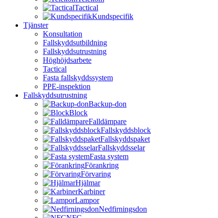
Tactical
Kundspecifik
Tjänster
Konsultation
Fallskyddsutbildning
Fallskyddsutrustning
Höghöjdsarbete
Tactical
Fasta fallskyddssystem
PPE-inspektion
Fallskyddsutrustning
Backup-don
Block
Falldämpare
Fallskyddsblock
Fallskyddspaket
Fallskyddsselar
Fasta system
Förankring
Förvaring
Hjälmar
Karbiner
Lampor
Nedfirningsdon
NFC