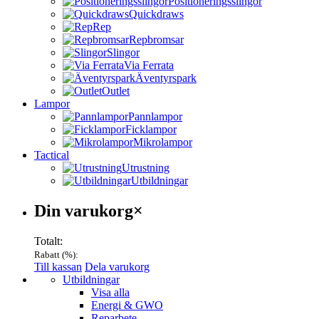
Positioneringsslingor
Quickdraws
Rep
Repbromsar
Slingor
Via Ferrata
Äventyrspark
Outlet
Lampor
Pannlampor
Ficklampor
Mikrolampor
Tactical
Utrustning
Utbildningar
Varukorg
Din varukorg
×
Totalt:
Rabatt (
%):
Till kassan
Dela varukorg
Menu
Utbildningar
Visa alla
Energi & GWO
Reparbete