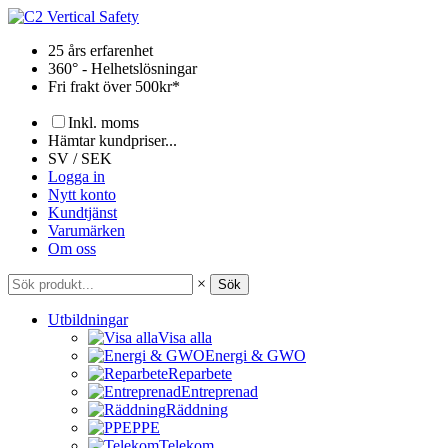
Hoppa
till
25 års erfarenhet
innehåll
360° - Helhetslösningar
Fri frakt över 500kr*
Inkl. moms
Hämtar kundpriser...
SV / SEK
Logga in
Nytt konto
Kundtjänst
Varumärken
Om oss
×
Sök
Utbildningar
Visa alla
Energi & GWO
Reparbete
Entreprenad
Räddning
PPE
Telekom