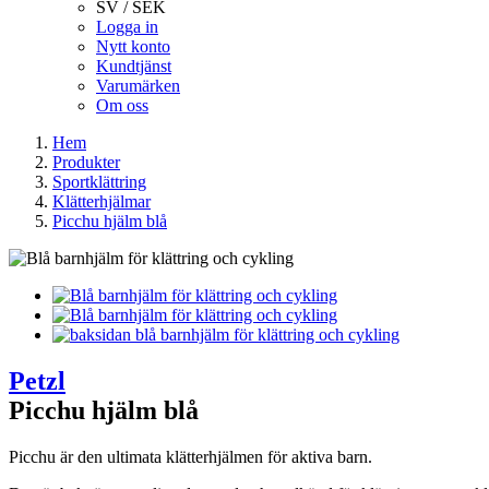
SV / SEK
Logga in
Nytt konto
Kundtjänst
Varumärken
Om oss
Hem
Produkter
Sportklättring
Klätterhjälmar
Picchu hjälm blå
Petzl
Picchu hjälm blå
Picchu är den ultimata klätterhjälmen för aktiva barn.