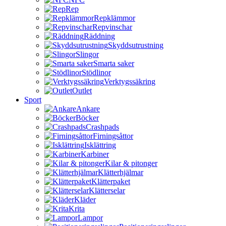
Rep
Repklämmor
Repvinschar
Räddning
Skyddsutrustning
Slingor
Smarta saker
Stödlinor
Verktygssäkring
Outlet
Sport
Ankare
Böcker
Crashpads
Firningsåttor
Isklättring
Karbiner
Kilar & pitonger
Klätterhjälmar
Klätterpaket
Klätterselar
Kläder
Krita
Lampor