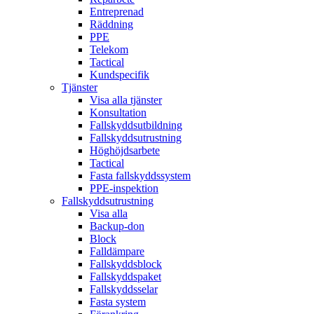
Entreprenad
Räddning
PPE
Telekom
Tactical
Kundspecifik
Tjänster
Visa alla tjänster
Konsultation
Fallskyddsutbildning
Fallskyddsutrustning
Höghöjdsarbete
Tactical
Fasta fallskyddssystem
PPE-inspektion
Fallskyddsutrustning
Visa alla
Backup-don
Block
Falldämpare
Fallskyddsblock
Fallskyddspaket
Fallskyddsselar
Fasta system