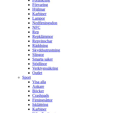
Förankring
Förvaring
Hjälmar
Karbiner
Lampor
Nedfirningsdon
NFC
Rep
Repklämmor
Repvinschar
Räddning
Skyddsutrustning
Slingor
Smarta saker
Stödlinor
Verktygssäkring
Outlet
Sport
Visa alla
Ankare
Böcker
Crashpads
Firningsåttor
Isklättring
Karbiner