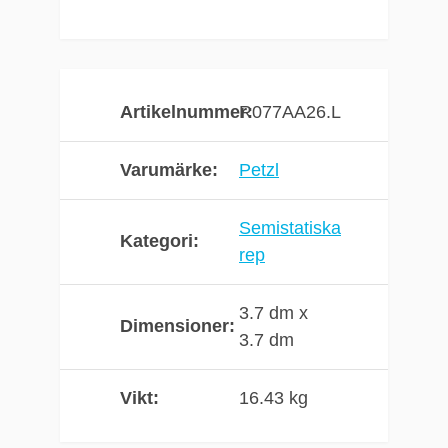
Antal faktor 1 fall: 10
Konstruktion: 32
bärare
Andel mantel: 45%
Artikelnummer
R077AA26.L
Statisk förlängning:
3,4%
Varumärke
Petzl
Semistatiska
Kategori
rep
3.7 dm x
Dimensioner
3.7 dm
Vikt
16.43 kg