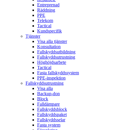
Entreprenad
Räddning
PPE
Telekom
Tactical
Kundspecifik
Tjänster
Visa alla tjänster
Konsultation
Fallskyddsutbildning
Fallskyddsutrustning
Höghöjdsarbete
Tactical
Fasta fallskyddssystem
PPE-inspektion
Fallskyddsutrustning
Visa alla
Backup-don
Block
Falldämpare
Fallskyddsblock
Fallskyddspaket
Fallskyddsselar
Fasta system