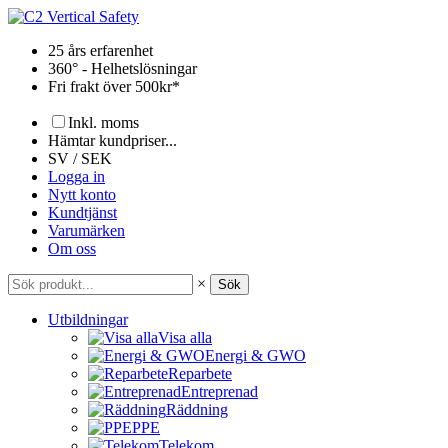
Hoppa
till
25 års erfarenhet
innehåll
360° - Helhetslösningar
Fri frakt över 500kr*
Inkl. moms
Hämtar kundpriser...
SV / SEK
Logga in
Nytt konto
Kundtjänst
Varumärken
Om oss
×
Sök
Utbildningar
Visa alla
Energi & GWO
Reparbete
Entreprenad
Räddning
PPE
Telekom