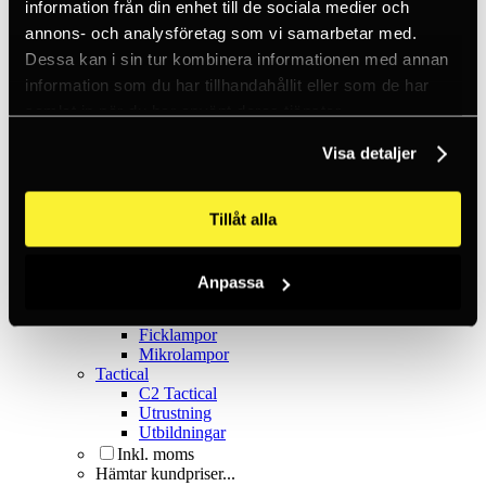
Kilar & pitonger
information från din enhet till de sociala medier och
Klätterhjälmar
annons- och analysföretag som vi samarbetar med.
Klätterpaket
Dessa kan i sin tur kombinera informationen med annan
Klätterselar
Kläder
information som du har tillhandahållit eller som de har
Krita
samlat in när du har använt deras tjänster.
Lampor
Positioneringsslingor
Visa detaljer
Quickdraws
Rep
Repbromsar
Slingor
Tillåt alla
Via Ferrata
Äventyrspark
Outlet
Anpassa
Lampor
Pannlampor
Ficklampor
Mikrolampor
Tactical
C2 Tactical
Utrustning
Utbildningar
Inkl. moms
Hämtar kundpriser...