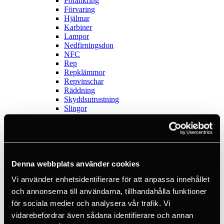
Förankring
Förvaring
Hjälmar
Karbiner
Lampor
Nedfirningsdon
NFC
Rep
Repklämmor
Repvinschar
Räddning
Skyddsutrustning
Slingor
Smarta saker
Stödlinor
Verktygssäkring
Outlet
Sport
Visa alla
Denna webbplats använder cookies
Ankare
Vi använder enhetsidentifierare för att anpassa innehållet
Böcker
Crashpads
och annonserna till användarna, tillhandahålla funktioner
Firningsåttor
för sociala medier och analysera vår trafik. Vi
Isklättring
vidarebefordrar även sådana identifierare och annan
Karbiner