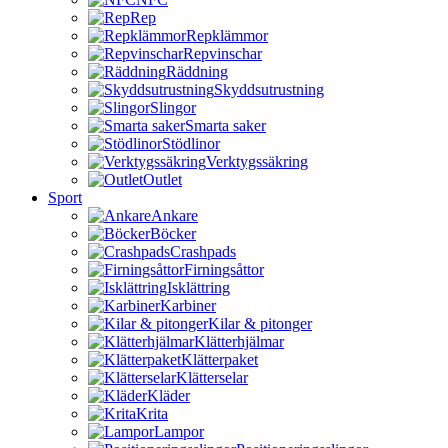
Rep
Repklämmor
Repvinschar
Räddning
Skyddsutrustning
Slingor
Smarta saker
Stödlinor
Verktygssäkring
Outlet
Sport
Ankare
Böcker
Crashpads
Firningsåttor
Isklättring
Karbiner
Kilar & pitonger
Klätterhjälmar
Klätterpaket
Klätterselar
Kläder
Krita
Lampor