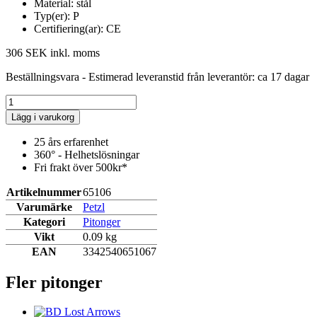
Material: stål
Typ(er): P
Certifiering(ar): CE
306 SEK
inkl. moms
Beställningsvara - Estimerad leveranstid från leverantör: ca 17 dagar
Lägg i varukorg
25 års erfarenhet
360° - Helhetslösningar
Fri frakt över 500kr*
Artikelnummer
65106
Varumärke
Petzl
Kategori
Pitonger
Vikt
0.09 kg
EAN
3342540651067
Fler pitonger