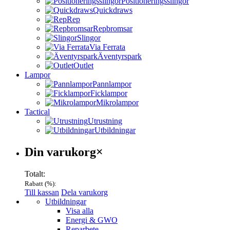
Positioneringsslingor
Quickdraws
Rep
Repbromsar
Slingor
Via Ferrata
Äventyrspark
Outlet
Lampor
Pannlampor
Ficklampor
Mikrolampor
Tactical
Utrustning
Utbildningar
Varukorg
Din varukorg
×
Totalt:
Rabatt (
%):
Till kassan
Dela varukorg
Menu
Utbildningar
Visa alla
Energi & GWO
Reparbete