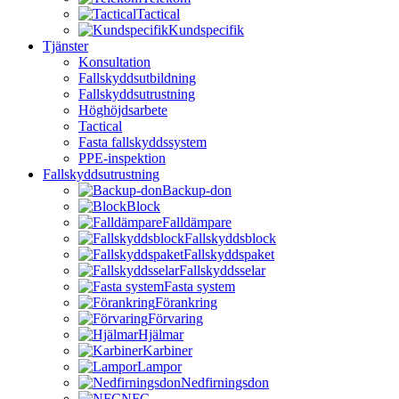
Tactical
Kundspecifik
Tjänster
Konsultation
Fallskyddsutbildning
Fallskyddsutrustning
Höghöjdsarbete
Tactical
Fasta fallskyddssystem
PPE-inspektion
Fallskyddsutrustning
Backup-don
Block
Falldämpare
Fallskyddsblock
Fallskyddspaket
Fallskyddsselar
Fasta system
Förankring
Förvaring
Hjälmar
Karbiner
Lampor
Nedfirningsdon
NFC