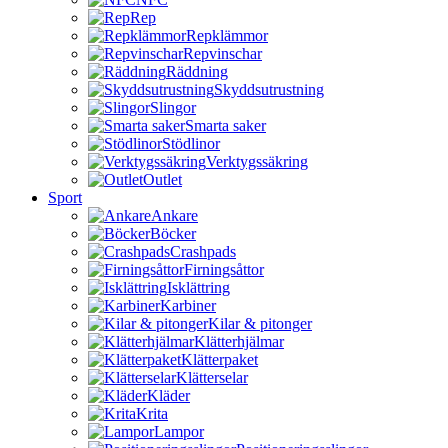
Rep
Repklämmor
Repvinschar
Räddning
Skyddsutrustning
Slingor
Smarta saker
Stödlinor
Verktygssäkring
Outlet
Sport
Ankare
Böcker
Crashpads
Firningsåttor
Isklättring
Karbiner
Kilar & pitonger
Klätterhjälmar
Klätterpaket
Klätterselar
Kläder
Krita
Lampor