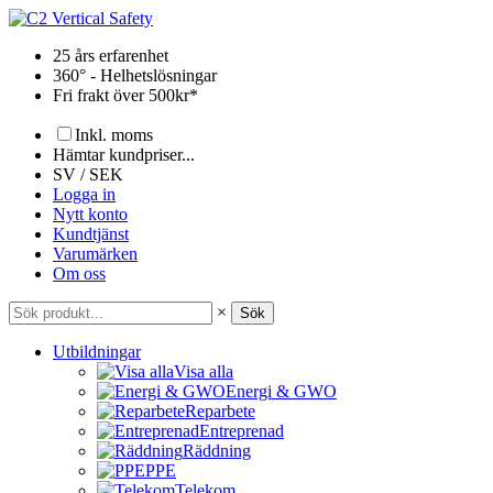
Hoppa
till
25 års erfarenhet
innehåll
360° - Helhetslösningar
Fri frakt över 500kr*
Inkl. moms
Hämtar kundpriser...
SV / SEK
Logga in
Nytt konto
Kundtjänst
Varumärken
Om oss
×
Sök
Utbildningar
Visa alla
Energi & GWO
Reparbete
Entreprenad
Räddning
PPE
Telekom