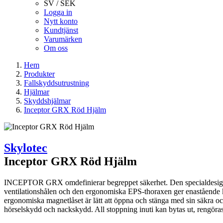
SV / SEK
Logga in
Nytt konto
Kundtjänst
Varumärken
Om oss
Hem
Produkter
Fallskyddsutrustning
Hjälmar
Skyddshjälmar
Inceptor GRX Röd Hjälm
Skylotec
Inceptor GRX Röd Hjälm
INCEPTOR GRX omdefinierar begreppet säkerhet. Den specialdesignade
ventilationshålen och den ergonomiska EPS-thoraxen ger enastående 
ergonomiska magnetlåset är lätt att öppna och stänga med sin säkra och
hörselskydd och nackskydd. All stoppning inuti kan bytas ut, rengör