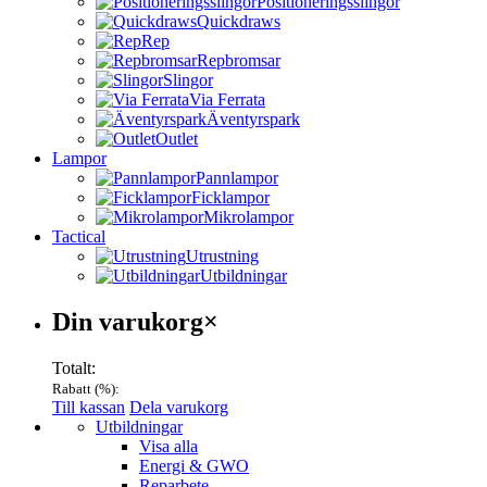
Positioneringsslingor
Quickdraws
Rep
Repbromsar
Slingor
Via Ferrata
Äventyrspark
Outlet
Lampor
Pannlampor
Ficklampor
Mikrolampor
Tactical
Utrustning
Utbildningar
Varukorg
Din varukorg
×
Totalt:
Rabatt (
%):
Till kassan
Dela varukorg
Menu
Utbildningar
Visa alla
Energi & GWO
Reparbete