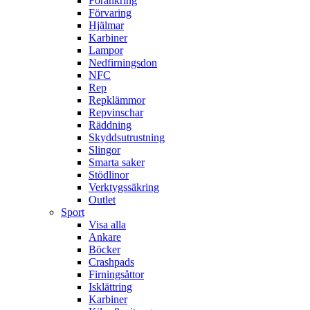
Förankring
Förvaring
Hjälmar
Karbiner
Lampor
Nedfirningsdon
NFC
Rep
Repklämmor
Repvinschar
Räddning
Skyddsutrustning
Slingor
Smarta saker
Stödlinor
Verktygssäkring
Outlet
Sport
Visa alla
Ankare
Böcker
Crashpads
Firningsåttor
Isklättring
Karbiner