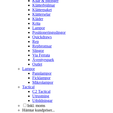
Kilar & pitonger
Klätterhjälmar
Klätterpaket
Klätterselar
Kläder
Krita
Lampor
Positioneringsslingor
Quickdraws
Rep
Repbromsar
Slingor
Via Ferrata
Äventyrspark
Outlet
Lampor
Pannlampor
Ficklampor
Mikrolampor
Tactical
C2 Tactical
Utrustning
Utbildningar
Inkl. moms
Hämtar kundpriser...