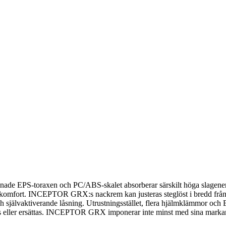
 EPS-toraxen och PC/ABS-skalet absorberar särskilt höga slagenergie
komfort. INCEPTOR GRX:s nackrem kan justeras steglöst i bredd från 
 självaktiverande låsning. Utrustningsstället, flera hjälmklämmor och E
as eller ersättas. INCEPTOR GRX imponerar inte minst med sina markan