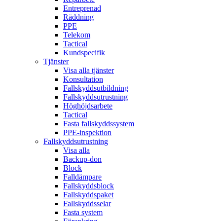
Entreprenad
Räddning
PPE
Telekom
Tactical
Kundspecifik
Tjänster
Visa alla tjänster
Konsultation
Fallskyddsutbildning
Fallskyddsutrustning
Höghöjdsarbete
Tactical
Fasta fallskyddssystem
PPE-inspektion
Fallskyddsutrustning
Visa alla
Backup-don
Block
Falldämpare
Fallskyddsblock
Fallskyddspaket
Fallskyddsselar
Fasta system