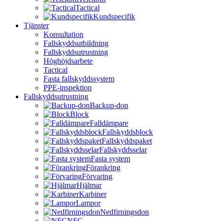
Tactical
Kundspecifik
Tjänster
Konsultation
Fallskyddsutbildning
Fallskyddsutrustning
Höghöjdsarbete
Tactical
Fasta fallskyddssystem
PPE-inspektion
Fallskyddsutrustning
Backup-don
Block
Falldämpare
Fallskyddsblock
Fallskyddspaket
Fallskyddsselar
Fasta system
Förankring
Förvaring
Hjälmar
Karbiner
Lampor
Nedfirningsdon
NFC