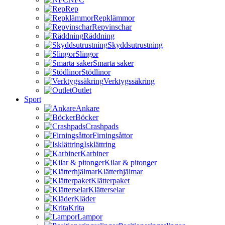
Rep
Repklämmor
Repvinschar
Räddning
Skyddsutrustning
Slingor
Smarta saker
Stödlinor
Verktygssäkring
Outlet
Sport
Ankare
Böcker
Crashpads
Firningsåttor
Isklättring
Karbiner
Kilar & pitonger
Klätterhjälmar
Klätterpaket
Klätterselar
Kläder
Krita
Lampor