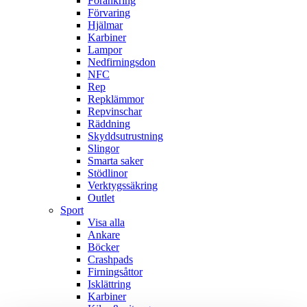
Förankring
Förvaring
Hjälmar
Karbiner
Lampor
Nedfirningsdon
NFC
Rep
Repklämmor
Repvinschar
Räddning
Skyddsutrustning
Slingor
Smarta saker
Stödlinor
Verktygssäkring
Outlet
Sport
Visa alla
Ankare
Böcker
Crashpads
Firningsåttor
Isklättring
Karbiner