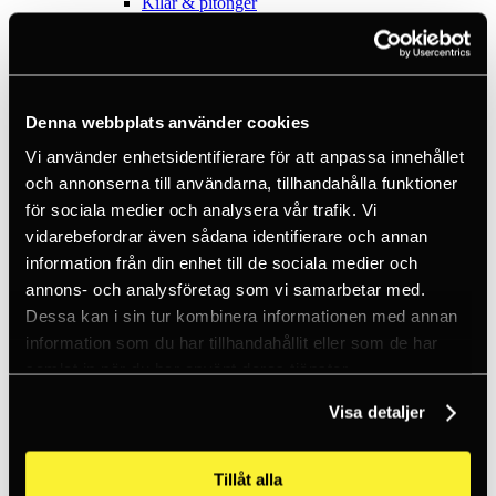
Kilar & pitonger
Klätterhjälmar
Klätterpaket
Klätterselar
Kläder
Krita
Denna webbplats använder cookies
Lampor
Positioneringsslingor
Vi använder enhetsidentifierare för att anpassa innehållet
Quickdraws
Rep
och annonserna till användarna, tillhandahålla funktioner
Repbromsar
för sociala medier och analysera vår trafik. Vi
Slingor
vidarebefordrar även sådana identifierare och annan
Via Ferrata
Äventyrspark
information från din enhet till de sociala medier och
Outlet
annons- och analysföretag som vi samarbetar med.
Lampor
Dessa kan i sin tur kombinera informationen med annan
Pannlampor
Ficklampor
information som du har tillhandahållit eller som de har
Mikrolampor
samlat in när du har använt deras tjänster.
Tactical
C2 Tactical
Visa detaljer
Utrustning
Utbildningar
Inkl. moms
Tillåt alla
Hämtar kundpriser...