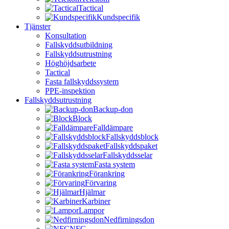
Tactical
Kundspecifik
Tjänster
Konsultation
Fallskyddsutbildning
Fallskyddsutrustning
Höghöjdsarbete
Tactical
Fasta fallskyddssystem
PPE-inspektion
Fallskyddsutrustning
Backup-don
Block
Falldämpare
Fallskyddsblock
Fallskyddspaket
Fallskyddsselar
Fasta system
Förankring
Förvaring
Hjälmar
Karbiner
Lampor
Nedfirningsdon
NFC