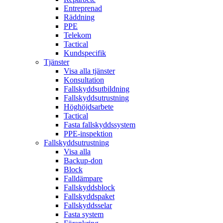
Entreprenad
Räddning
PPE
Telekom
Tactical
Kundspecifik
Tjänster
Visa alla tjänster
Konsultation
Fallskyddsutbildning
Fallskyddsutrustning
Höghöjdsarbete
Tactical
Fasta fallskyddssystem
PPE-inspektion
Fallskyddsutrustning
Visa alla
Backup-don
Block
Falldämpare
Fallskyddsblock
Fallskyddspaket
Fallskyddsselar
Fasta system