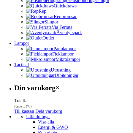
Positioneringsslingor
Quickdraws
Rep
Repbromsar
Slingor
Via Ferrata
Äventyrspark
Outlet
Lampor
Pannlampor
Ficklampor
Mikrolampor
Tactical
Utrustning
Utbildningar
Varukorg
Din varukorg
×
Totalt:
Rabatt (
%):
Till kassan
Dela varukorg
Menu
Utbildningar
Visa alla
Energi & GWO
Reparbete