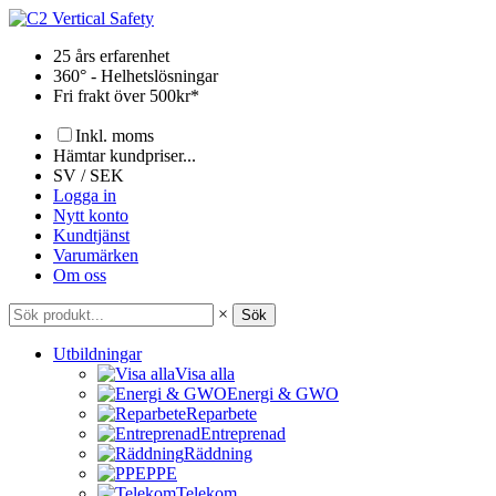
Hoppa
till
25 års erfarenhet
innehåll
360° - Helhetslösningar
Fri frakt över 500kr*
Inkl. moms
Hämtar kundpriser...
SV / SEK
Logga in
Nytt konto
Kundtjänst
Varumärken
Om oss
×
Sök
Utbildningar
Visa alla
Energi & GWO
Reparbete
Entreprenad
Räddning
PPE
Telekom