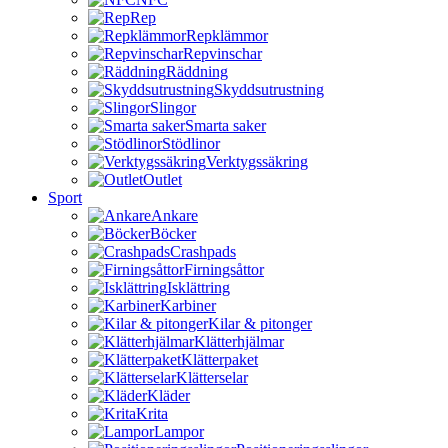
Rep
Repklämmor
Repvinschar
Räddning
Skyddsutrustning
Slingor
Smarta saker
Stödlinor
Verktygssäkring
Outlet
Sport
Ankare
Böcker
Crashpads
Firningsåttor
Isklättring
Karbiner
Kilar & pitonger
Klätterhjälmar
Klätterpaket
Klätterselar
Kläder
Krita
Lampor