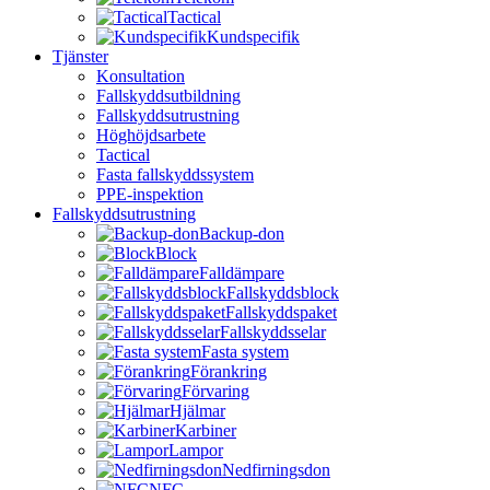
Tactical
Kundspecifik
Tjänster
Konsultation
Fallskyddsutbildning
Fallskyddsutrustning
Höghöjdsarbete
Tactical
Fasta fallskyddssystem
PPE-inspektion
Fallskyddsutrustning
Backup-don
Block
Falldämpare
Fallskyddsblock
Fallskyddspaket
Fallskyddsselar
Fasta system
Förankring
Förvaring
Hjälmar
Karbiner
Lampor
Nedfirningsdon
NFC