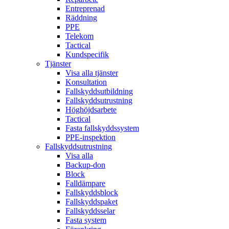
Entreprenad
Räddning
PPE
Telekom
Tactical
Kundspecifik
Tjänster
Visa alla tjänster
Konsultation
Fallskyddsutbildning
Fallskyddsutrustning
Höghöjdsarbete
Tactical
Fasta fallskyddssystem
PPE-inspektion
Fallskyddsutrustning
Visa alla
Backup-don
Block
Falldämpare
Fallskyddsblock
Fallskyddspaket
Fallskyddsselar
Fasta system