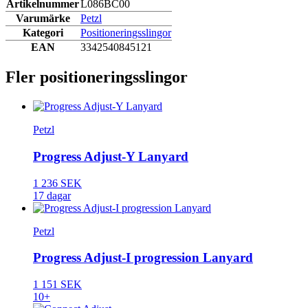
Artikelnummer
L086BC00
Varumärke
Petzl
Kategori
Positioneringsslingor
EAN
3342540845121
Fler positioneringsslingor
Petzl
Progress Adjust-Y Lanyard
1 236 SEK
17 dagar
Petzl
Progress Adjust-I progression Lanyard
1 151 SEK
10+