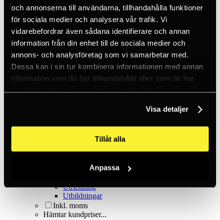
Kilar & pitonger
och annonserna till användarna, tillhandahålla funktioner
Klätterhjälmar
Klätterpaket
för sociala medier och analysera vår trafik. Vi
Klätterselar
vidarebefordrar även sådana identifierare och annan
Kläder
information från din enhet till de sociala medier och
Krita
Lampor
annons- och analysföretag som vi samarbetar med.
Positioneringsslingor
Dessa kan i sin tur kombinera informationen med annan
Quickdraws
information som du har tillhandahållit eller som de har
Rep
Repbromsar
samlat in när du har använt deras tjänster.
Slingor
Via Ferrata
Visa detaljer
Äventyrspark
Outlet
Lampor
Tillåt alla
Pannlampor
Ficklampor
Mikrolampor
Anpassa
Tactical
C2 Tactical
Utrustning
Utbildningar
Inkl. moms
Hämtar kundpriser...