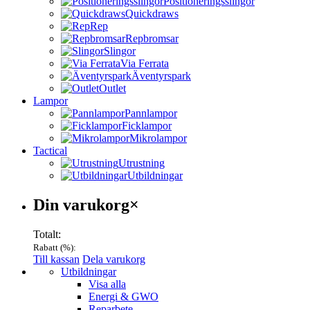
Positioneringsslingor
Quickdraws
Rep
Repbromsar
Slingor
Via Ferrata
Äventyrspark
Outlet
Lampor
Pannlampor
Ficklampor
Mikrolampor
Tactical
Utrustning
Utbildningar
Varukorg
Din varukorg
×
Totalt:
Rabatt (
%):
Till kassan
Dela varukorg
Menu
Utbildningar
Visa alla
Energi & GWO
Reparbete