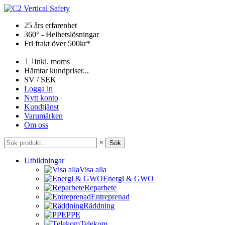
Hoppa
till
25 års erfarenhet
innehåll
360° - Helhetslösningar
Fri frakt över 500kr*
Inkl. moms
Hämtar kundpriser...
SV / SEK
Logga in
Nytt konto
Kundtjänst
Varumärken
Om oss
×
Sök
Utbildningar
Visa alla
Energi & GWO
Reparbete
Entreprenad
Räddning
PPE
Telekom