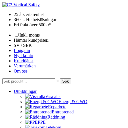
Hoppa
till
25 års erfarenhet
innehåll
360° - Helhetslösningar
Fri frakt över 500kr*
Inkl. moms
Hämtar kundpriser...
SV / SEK
Logga in
Nytt konto
Kundtjänst
Varumärken
Om oss
×
Sök
Utbildningar
Visa alla
Energi & GWO
Reparbete
Entreprenad
Räddning
PPE
Telekom