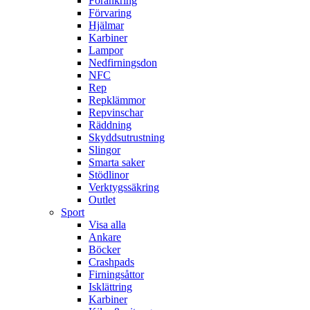
Förankring
Förvaring
Hjälmar
Karbiner
Lampor
Nedfirningsdon
NFC
Rep
Repklämmor
Repvinschar
Räddning
Skyddsutrustning
Slingor
Smarta saker
Stödlinor
Verktygssäkring
Outlet
Sport
Visa alla
Ankare
Böcker
Crashpads
Firningsåttor
Isklättring
Karbiner