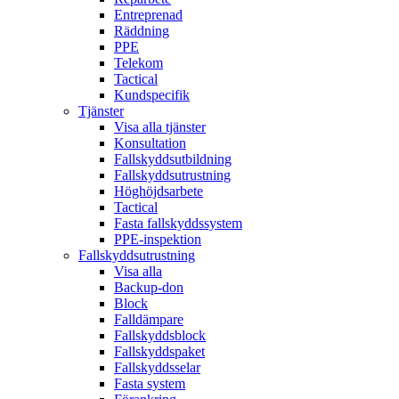
Entreprenad
Räddning
PPE
Telekom
Tactical
Kundspecifik
Tjänster
Visa alla tjänster
Konsultation
Fallskyddsutbildning
Fallskyddsutrustning
Höghöjdsarbete
Tactical
Fasta fallskyddssystem
PPE-inspektion
Fallskyddsutrustning
Visa alla
Backup-don
Block
Falldämpare
Fallskyddsblock
Fallskyddspaket
Fallskyddsselar
Fasta system