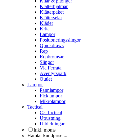
Kilar & pitonger
Klätterhjälmar
Klätterpaket
Klätterselar
Kläder
Krita
Lampor
Positioneringsslingor
Quickdraws
Rep
Repbromsar
Slingor
Via Ferrata
Äventyrspark
Outlet
Lampor
Pannlampor
Ficklampor
Mikrolampor
Tactical
C2 Tactical
Utrustning
Utbildningar
Inkl. moms
Hämtar kundpriser...