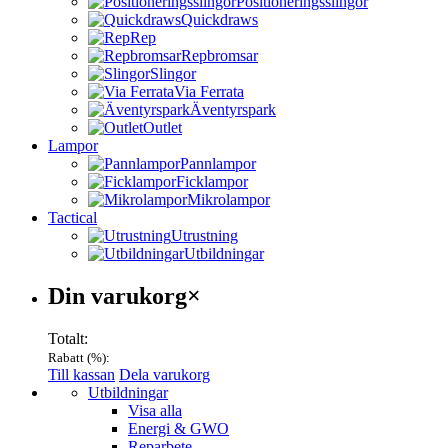
Positioneringsslingor
Quickdraws
Rep
Repbromsar
Slingor
Via Ferrata
Äventyrspark
Outlet
Lampor
Pannlampor
Ficklampor
Mikrolampor
Tactical
Utrustning
Utbildningar
Varukorg
Din varukorg
×
Totalt:
Rabatt (
%):
Till kassan
Dela varukorg
Menu
Utbildningar
Visa alla
Energi & GWO
Reparbete