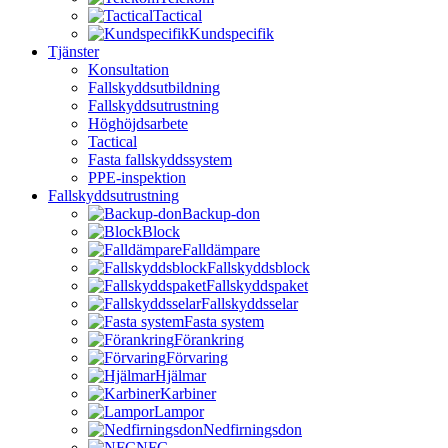
Tactical
Kundspecifik
Tjänster
Konsultation
Fallskyddsutbildning
Fallskyddsutrustning
Höghöjdsarbete
Tactical
Fasta fallskyddssystem
PPE-inspektion
Fallskyddsutrustning
Backup-don
Block
Falldämpare
Fallskyddsblock
Fallskyddspaket
Fallskyddsselar
Fasta system
Förankring
Förvaring
Hjälmar
Karbiner
Lampor
Nedfirningsdon
NFC