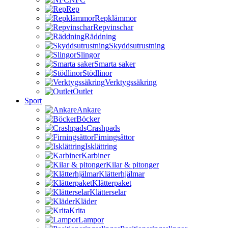
Rep
Repklämmor
Repvinschar
Räddning
Skyddsutrustning
Slingor
Smarta saker
Stödlinor
Verktygssäkring
Outlet
Sport
Ankare
Böcker
Crashpads
Firningsåttor
Isklättring
Karbiner
Kilar & pitonger
Klätterhjälmar
Klätterpaket
Klätterselar
Kläder
Krita
Lampor