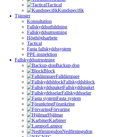
Tactical
Kundspecifik
Tjänster
Konsultation
Fallskyddsutbildning
Fallskyddsutrustning
Höghöjdsarbete
Tactical
Fasta fallskyddssystem
PPE-inspektion
Fallskyddsutrustning
Backup-don
Block
Falldämpare
Fallskyddsblock
Fallskyddspaket
Fallskyddsselar
Fasta system
Förankring
Förvaring
Hjälmar
Karbiner
Lampor
Nedfirningsdon
NFC