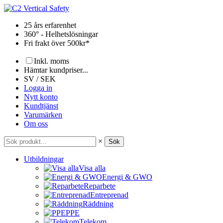
Hoppa
till
25 års erfarenhet
innehåll
360° - Helhetslösningar
Fri frakt över 500kr*
Inkl. moms
Hämtar kundpriser...
SV / SEK
Logga in
Nytt konto
Kundtjänst
Varumärken
Om oss
×
Sök
Utbildningar
Visa alla
Energi & GWO
Reparbete
Entreprenad
Räddning
PPE
Telekom