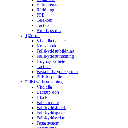
Entreprenad
Räddning
PPE
Telekom
Tactical
Kundspecifik
Tjänster
Visa alla tjänster
Konsultation
Fallskyddsutbildning
Fallskyddsutrustning
Höghöjdsarbete
Tactical
Fasta fallskyddssystem
PPE-inspektion
Fallskyddsutrustning
Visa alla
Backup-don
Block
Falldämpare
Fallskyddsblock
Fallskyddspaket
Fallskyddsselar
Fasta system