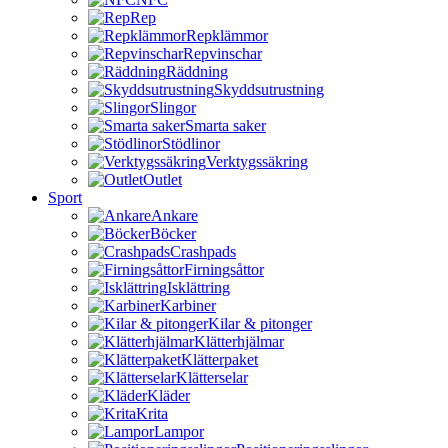
Rep
Repklämmor
Repvinschar
Räddning
Skyddsutrustning
Slingor
Smarta saker
Stödlinor
Verktygssäkring
Outlet
Sport
Ankare
Böcker
Crashpads
Firningsåttor
Isklättring
Karbiner
Kilar & pitonger
Klätterhjälmar
Klätterpaket
Klätterselar
Kläder
Krita
Lampor