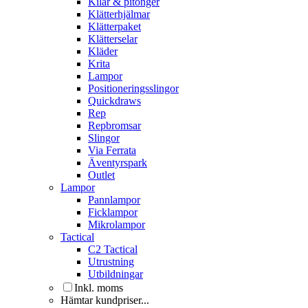
Kilar & pitonger
Klätterhjälmar
Klätterpaket
Klätterselar
Kläder
Krita
Lampor
Positioneringsslingor
Quickdraws
Rep
Repbromsar
Slingor
Via Ferrata
Äventyrspark
Outlet
Lampor
Pannlampor
Ficklampor
Mikrolampor
Tactical
C2 Tactical
Utrustning
Utbildningar
Inkl. moms
Hämtar kundpriser...