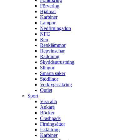
Förankring
Förvaring
Hjälmar
Karbiner
Lampor
Nedfirningsdon
NFC
Rep
Repklämmor
Repvinschar
Räddning
Skyddsutrustning
Slingor
Smarta saker
Stödlinor
Verktygssäkring
Outlet
Sport
Visa alla
Ankare
Böcker
Crashpads
Firningsåttor
Isklättring
Karbiner