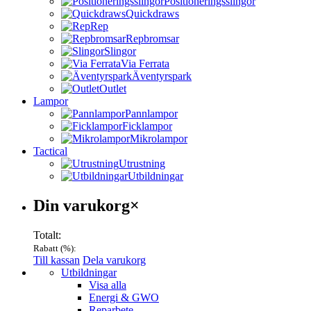
Positioneringsslingor
Quickdraws
Rep
Repbromsar
Slingor
Via Ferrata
Äventyrspark
Outlet
Lampor
Pannlampor
Ficklampor
Mikrolampor
Tactical
Utrustning
Utbildningar
Varukorg
Din varukorg
×
Totalt:
Rabatt (
%):
Till kassan
Dela varukorg
Menu
Utbildningar
Visa alla
Energi & GWO
Reparbete