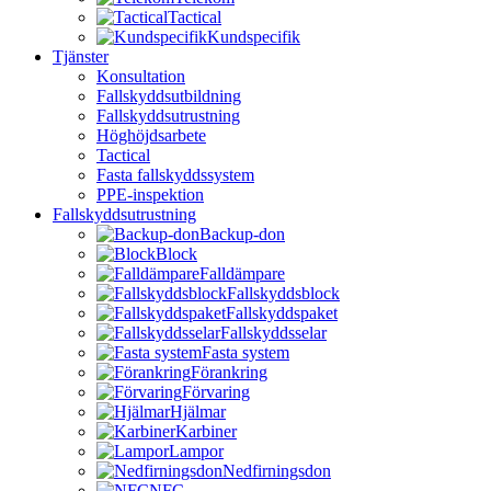
Tactical
Kundspecifik
Tjänster
Konsultation
Fallskyddsutbildning
Fallskyddsutrustning
Höghöjdsarbete
Tactical
Fasta fallskyddssystem
PPE-inspektion
Fallskyddsutrustning
Backup-don
Block
Falldämpare
Fallskyddsblock
Fallskyddspaket
Fallskyddsselar
Fasta system
Förankring
Förvaring
Hjälmar
Karbiner
Lampor
Nedfirningsdon
NFC