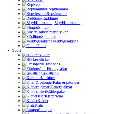
Rep
Repklämmor
Repvinschar
Räddning
Skyddsutrustning
Slingor
Smarta saker
Stödlinor
Verktygssäkring
Outlet
Sport
Ankare
Böcker
Crashpads
Firningsåttor
Isklättring
Karbiner
Kilar & pitonger
Klätterhjälmar
Klätterpaket
Klätterselar
Kläder
Krita
Lampor