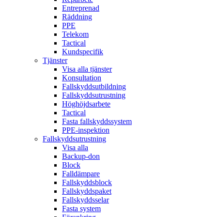
Entreprenad
Räddning
PPE
Telekom
Tactical
Kundspecifik
Tjänster
Visa alla tjänster
Konsultation
Fallskyddsutbildning
Fallskyddsutrustning
Höghöjdsarbete
Tactical
Fasta fallskyddssystem
PPE-inspektion
Fallskyddsutrustning
Visa alla
Backup-don
Block
Falldämpare
Fallskyddsblock
Fallskyddspaket
Fallskyddsselar
Fasta system