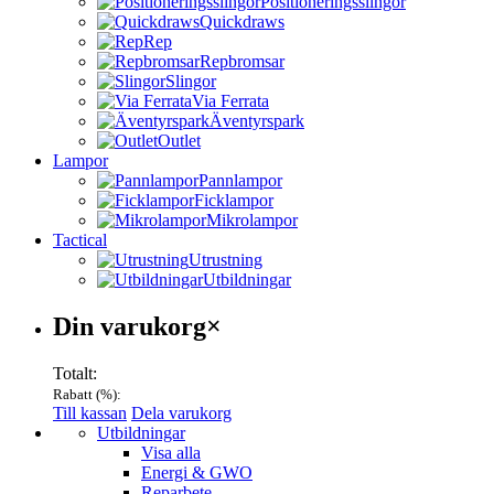
Positioneringsslingor
Quickdraws
Rep
Repbromsar
Slingor
Via Ferrata
Äventyrspark
Outlet
Lampor
Pannlampor
Ficklampor
Mikrolampor
Tactical
Utrustning
Utbildningar
Varukorg
Din varukorg
×
Totalt:
Rabatt (
%):
Till kassan
Dela varukorg
Menu
Utbildningar
Visa alla
Energi & GWO
Reparbete