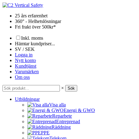
Hoppa
till
25 års erfarenhet
innehåll
360° - Helhetslösningar
Fri frakt över 500kr*
Inkl. moms
Hämtar kundpriser...
SV / SEK
Logga in
Nytt konto
Kundtjänst
Varumärken
Om oss
×
Sök
Utbildningar
Visa alla
Energi & GWO
Reparbete
Entreprenad
Räddning
PPE
Telekom