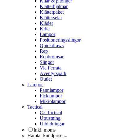
Kilar & pitonger
Klätterhjälmar
Klätterpaket
Klätterselar
Kläder
Krita
Lampor
Positioneringsslingor
Quickdraws
Rep
Repbromsar
Slingor
Via Ferrata
Äventyrspark
Outlet
Lampor
Pannlampor
Ficklampor
Mikrolampor
Tactical
C2 Tactical
Utrustning
Utbildningar
Inkl. moms
Hämtar kundpriser...