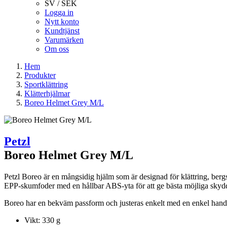
SV / SEK
Logga in
Nytt konto
Kundtjänst
Varumärken
Om oss
Hem
Produkter
Sportklättring
Klätterhjälmar
Boreo Helmet Grey M/L
Petzl
Boreo Helmet Grey M/L
Petzl Boreo är en mångsidig hjälm som är designad för klättring, ber
EPP-skumfoder med en hållbar ABS-yta för att ge bästa möjliga skyd
Boreo har en bekväm passform och justeras enkelt med en enkel handröre
Vikt: 330 g