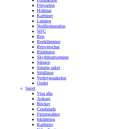
Förankring
Förvaring
Hjälmar
Karbiner
Lampor
Nedfirningsdon
NFC
Rep
Repklämmor
Repvinschar
Räddning
Skyddsutrustning
Slingor
Smarta saker
Stödlinor
Verktygssäkring
Outlet
Sport
Visa alla
Ankare
Böcker
Crashpads
Firningsåttor
Isklättring
Karbiner