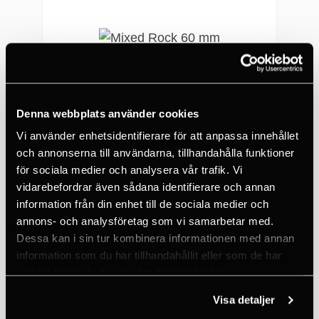
Denna webbplats använder cookies
Vi använder enhetsidentifierare för att anpassa innehållet
och annonserna till användarna, tillhandahålla funktioner
PETZL
för sociala medier och analysera vår trafik. Vi
Mixed Rock 60 mm
vidarebefordrar även sådana identifierare och annan
information från din enhet till de sociala medier och
306 SEK
annons- och analysföretag som vi samarbetar med.
17 DAYS
Dessa kan i sin tur kombinera informationen med annan
information som du har tillhandahållit eller som de har
samlat in när du har använt deras tjänster.
Visa detaljer