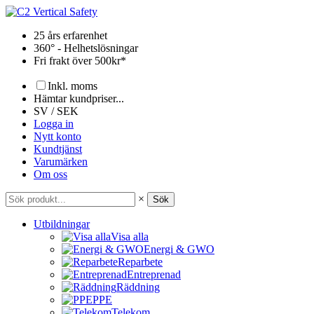
Hoppa
till
25 års erfarenhet
innehåll
360° - Helhetslösningar
Fri frakt över 500kr*
Inkl. moms
Hämtar kundpriser...
SV / SEK
Logga in
Nytt konto
Kundtjänst
Varumärken
Om oss
×
Sök
Utbildningar
Visa alla
Energi & GWO
Reparbete
Entreprenad
Räddning
PPE
Telekom