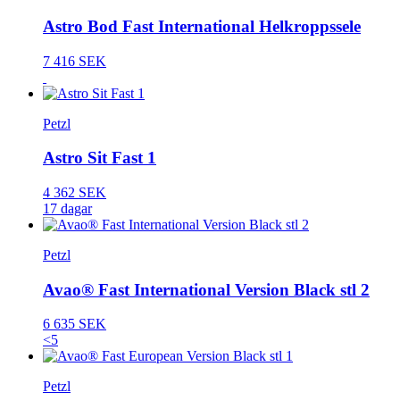
Astro Bod Fast International Helkroppssele
7 416 SEK
Petzl
Astro Sit Fast 1
4 362 SEK
17 dagar
Petzl
Avao® Fast International Version Black stl 2
6 635 SEK
<5
Petzl