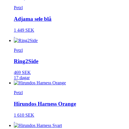
Petzl
Adjama sele blå
1 449 SEK
Petzl
Ring2Side
469 SEK
17 dagar
Petzl
Hirundos Harness Orange
1 610 SEK