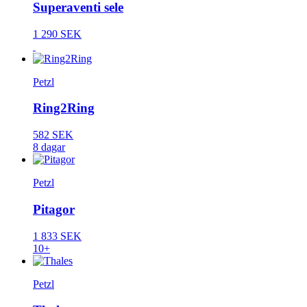
Superaventi sele
1 290 SEK
Petzl
Ring2Ring
582 SEK
8 dagar
Petzl
Pitagor
1 833 SEK
10+
Petzl