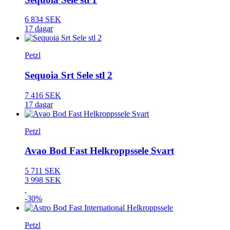
6 834 SEK
17 dagar
Petzl
Sequoia Srt Sele stl 2
7 416 SEK
17 dagar
Petzl
Avao Bod Fast Helkroppssele Svart
5 711 SEK
3 998 SEK
-30%
Petzl