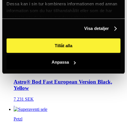
Dessa kan i sin tur kombinera informationen med annan
6 237 SEK
information som du har tillhandahållit eller som de har
<5
samlat in när du har använt deras tjänster.
Visa detaljer
Petzl
Podium
Tillåt alla
2 870 SEK
<5
Anpassa
Petzl
Astro® Bod Fast European Version Black,
Yellow
7 231 SEK
Petzl