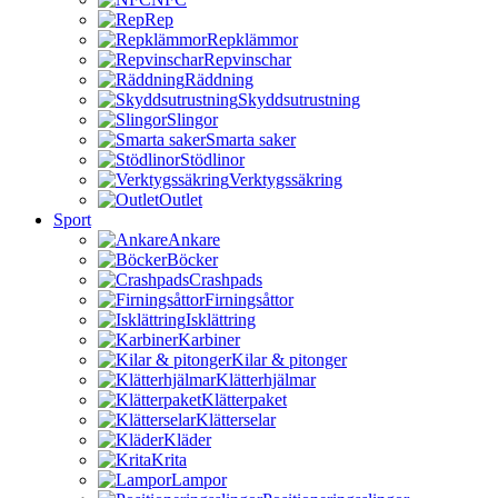
Rep
Repklämmor
Repvinschar
Räddning
Skyddsutrustning
Slingor
Smarta saker
Stödlinor
Verktygssäkring
Outlet
Sport
Ankare
Böcker
Crashpads
Firningsåttor
Isklättring
Karbiner
Kilar & pitonger
Klätterhjälmar
Klätterpaket
Klätterselar
Kläder
Krita
Lampor