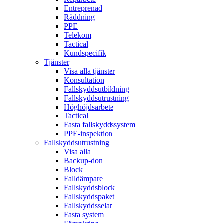
Entreprenad
Räddning
PPE
Telekom
Tactical
Kundspecifik
Tjänster
Visa alla tjänster
Konsultation
Fallskyddsutbildning
Fallskyddsutrustning
Höghöjdsarbete
Tactical
Fasta fallskyddssystem
PPE-inspektion
Fallskyddsutrustning
Visa alla
Backup-don
Block
Falldämpare
Fallskyddsblock
Fallskyddspaket
Fallskyddsselar
Fasta system