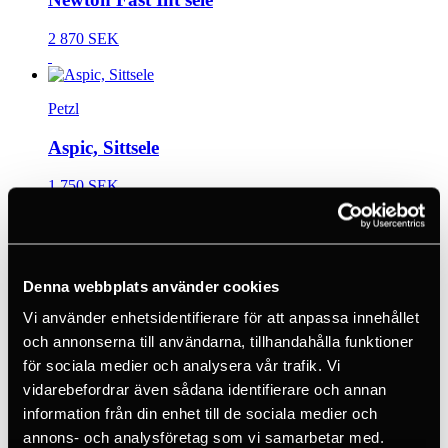
2 870 SEK
Petzl
Aspic, Sittsele
1 750 SEK
10+
Petzl
Denna webbplats använder cookies
Corax Harness Navy Blue
Vi använder enhetsidentifierare för att anpassa innehållet
1 127 SEK
och annonserna till användarna, tillhandahålla funktioner
för sociala medier och analysera vår trafik. Vi
vidarebefordrar även sådana identifierare och annan
Petzl
information från din enhet till de sociala medier och
annons- och analysföretag som vi samarbetar med.
Avao® Fast European Version Black stl 2