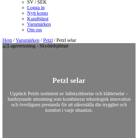
SV / SEK
Logga in
Nytt konto
Kundtjänst
Varumärken
Om oss
Hem
/
Varumärken
/
Petzl
/
Petzl selar
Petzl selar
Upptäck Petzls sortiment av fallskyddsselar och klätterselar –
banbrytande utrustning som kombinerar teknologisk innovation
och överlägsen prestanda för att säkerställa din trygghet och
komfort i varje situation.