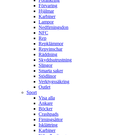
Förankring
Förvaring
Hjälmar
Karbiner
Lampor
Nedfirningsdon
NFC
Rep
Repklämmor
Repvinschar
Räddning
Skyddsutrustning
Slingor
Smarta saker
Stödlinor
Verktygssäkring
Outlet
Sport
Visa alla
Ankare
Böcker
Crashpads
Firningsåttor
Isklättring
Karbiner