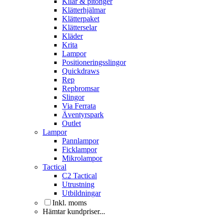
Kilar & pitonger
Klätterhjälmar
Klätterpaket
Klätterselar
Kläder
Krita
Lampor
Positioneringsslingor
Quickdraws
Rep
Repbromsar
Slingor
Via Ferrata
Äventyrspark
Outlet
Lampor
Pannlampor
Ficklampor
Mikrolampor
Tactical
C2 Tactical
Utrustning
Utbildningar
Inkl. moms
Hämtar kundpriser...