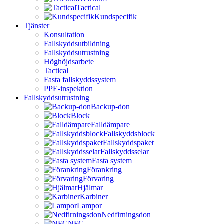
Tactical
Kundspecifik
Tjänster
Konsultation
Fallskyddsutbildning
Fallskyddsutrustning
Höghöjdsarbete
Tactical
Fasta fallskyddssystem
PPE-inspektion
Fallskyddsutrustning
Backup-don
Block
Falldämpare
Fallskyddsblock
Fallskyddspaket
Fallskyddsselar
Fasta system
Förankring
Förvaring
Hjälmar
Karbiner
Lampor
Nedfirningsdon
NFC