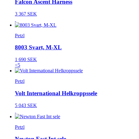
Falcon Ascent Harness
3 367 SEK
Petzl
8003 Svart, M-XL
1 690 SEK
<5
Petzl
Volt International Helkroppssele
5 043 SEK
Petzl
Newton Fast Int sele