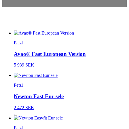
Petzl
Avao® Fast European Version
5 939 SEK
Petzl
Newton Fast Eur sele
2 472 SEK
Petzl