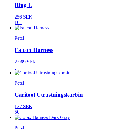
Ring L
256 SEK
10+
Petzl
Falcon Harness
2 969 SEK
Petzl
Caritool Utrustningskarbin
137 SEK
50+
Petzl