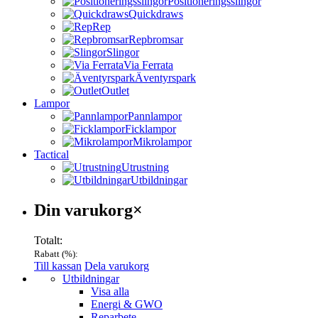
Positioneringsslingor
Quickdraws
Rep
Repbromsar
Slingor
Via Ferrata
Äventyrspark
Outlet
Lampor
Pannlampor
Ficklampor
Mikrolampor
Tactical
Utrustning
Utbildningar
Varukorg
Din varukorg
×
Totalt:
Rabatt (
%):
Till kassan
Dela varukorg
Menu
Utbildningar
Visa alla
Energi & GWO
Reparbete