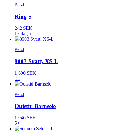
Petzl
Ring S
242 SEK
17 dagar
Petzl
8003 Svart, XS-L
1 690 SEK
<5
Petzl
Ouistiti Barnsele
1 046 SEK
5+