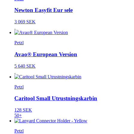
Newton Easyfit Eur sele
3 069 SEK
Petzl
Avao® European Version
5 640 SEK
Petzl
Caritool Small Utrustningskarbin
128 SEK
50+
Petzl