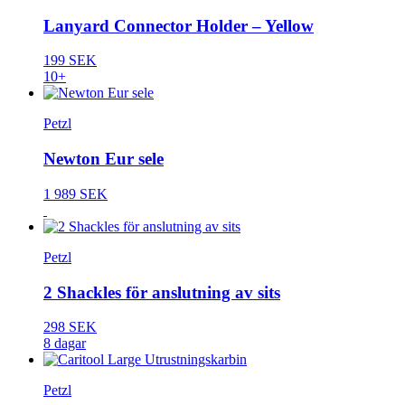
Lanyard Connector Holder – Yellow
199 SEK
10+
Petzl
Newton Eur sele
1 989 SEK
Petzl
2 Shackles för anslutning av sits
298 SEK
8 dagar
Petzl