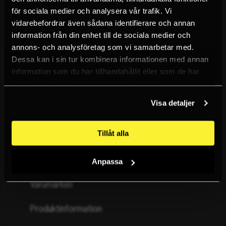
×
för sociala medier och analysera vår trafik. Vi
Vilken typ av kund är du?
Vanliga frågor
vidarebefordrar även sådana identifierare och annan
information från din enhet till de sociala medier och
Reklamation & retur
annons- och analysföretag som vi samarbetar med.
Privatkund
Dessa kan i sin tur kombinera informationen med annan
Köpvillkor
information som du har tillhandahållit eller som de har
Företagskund
samlat in när du har använt deras tjänster.
Ångra köp
Visa detaljer
Kursvillkor
Tillåt alla
Om oss
Kunskapsbanken
Anpassa
Varumärken
Produktinformation