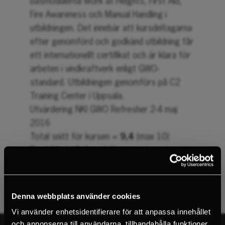
basmodulerna Work at Heights, First Aid,
Fire Awareness och Manual Handling i
utbildningen. Det innebär att kursdeltagarna
efter genomförd och godkänd utbildning får
ett internationellt certifikat och är klara för
arbeten i vindkraftverk enligt GWO-
standard. Utbildningen genomförs på C2
Training Center i Uppsala.
Utvärdering NKI GWO Refresher 2-4 maj
2016
Total snitt för kursen =
9,4
(max 10)
Bra jobbat alla kursdeltagare, vi ses igen
inom 2 år!
Denna webbplats använder cookies
Vi använder enhetsidentifierare för att anpassa innehållet
och annonserna till användarna, tillhandahålla funktioner