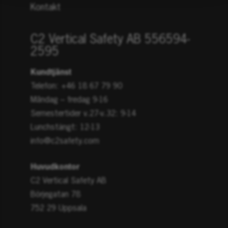
Kontakt
C2 Vertical Safety AB 556594-
2595
Kundtjänst
Telefon: +46 18 67 79 90
Måndag – fredag 9-16
Semestertider v.27-v.32: 9-14
Lunchstängt: 12-13
info@c2safety.com
Huvudkontor
C2 Vertical Safety AB
Börjegatan 78
752 29 Uppsala