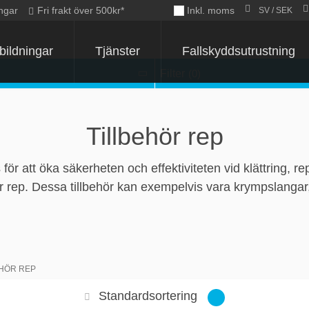
ngar
Fri frakt över 500kr*
Inkl. moms
SV / SEK
bildningar
Tjänster
Fallskyddsutrustning
Filter
(0)
Tillbehör rep
 för att öka säkerheten och effektiviteten vid klättring, r
r rep. Dessa tillbehör kan exempelvis vara krympslangar, 
EHÖR REP
Standardsortering