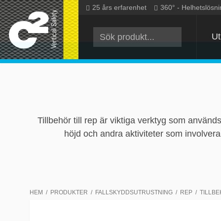
Hoppa
25 års erfarenhet
360° - Helhetslösni
till
innehåll
Ut
Kategorier
Tillbehör till rep är viktiga verktyg som används
höjd och andra aktiviteter som involvera
HEM
PRODUKTER
FALLSKYDDSUTRUSTNING
REP
TILLB