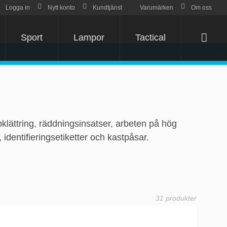
Logga in
Nytt konto
Kundtjänst
Varumärken
Om oss
Sport
Lampor
Tactical
Varu
epklättring, räddningsinsatser, arbeten på hög
identifieringsetiketter och kastpåsar.
31 produkter