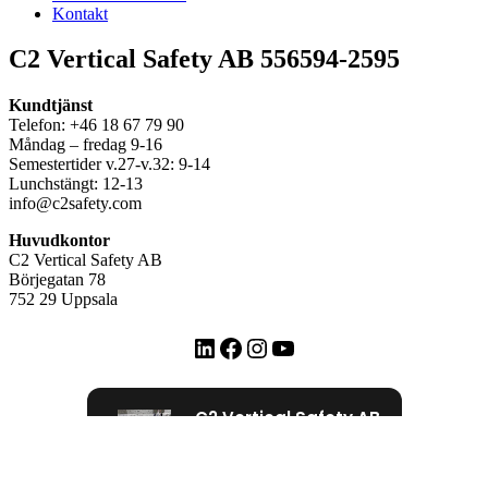
Kontakt
C2 Vertical Safety AB 556594-2595
Kundtjänst
Telefon: +46 18 67 79 90
Måndag – fredag 9-16
Semestertider v.27-v.32: 9-14
Lunchstängt: 12-13
info@c2safety.com
Huvudkontor
C2 Vertical Safety AB
Börjegatan 78
752 29 Uppsala
LinkedIn
Facebook
Instagram
YouTube
C2 Vertical Safety AB
72 Google recensioner