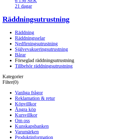
6 156 SEK
21 dagar
Räddningsutrustning
Räddning
Räddningsselar
Nedfirningsutrustning
Självevakueringsutrustning
Bårar
Förseglad räddningsutrustning
Tillbehör räddningsutrustning
Kategorier
Filter
(0)
Vanliga frågor
Reklamation & retur
Köpvillkor
Ångra köp
Kursvillkor
Om oss
Kunskapsbanken
Varumärken
Produktinformation