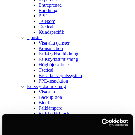
Entreprenad
Räddning
PPE
Telekom
Tactical
Kundspecifik
Tjänster
Visa alla tjänster
Konsultation
Fallskyddsutbildning
Fallskyddsutrustning
Höghöjdsarbete
Tactical
Fasta fallskyddssystem
PPE-inspektion
Fallskyddsutrustning
Visa alla
Backup-don
Block
Falldämpare
Fallskyddsblock
Fallskyddspaket
Fallskyddsselar
Fasta system