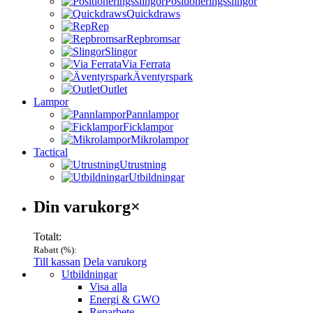
Positioneringsslingor
Quickdraws
Rep
Repbromsar
Slingor
Via Ferrata
Äventyrspark
Outlet
Lampor
Pannlampor
Ficklampor
Mikrolampor
Tactical
Utrustning
Utbildningar
Varukorg
Din varukorg
×
Totalt:
Rabatt (
%):
Till kassan
Dela varukorg
Menu
Utbildningar
Visa alla
Energi & GWO
Reparbete