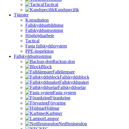
Tactical
Kundspecifik
Tjänster
Konsultation
Fallskyddsutbildning
Fallskyddsutrustning
Höghöjdsarbete
Tactical
Fasta fallskyddssystem
PPE-inspektion
Fallskyddsutrustning
Backup-don
Block
Falldämpare
Fallskyddsblock
Fallskyddspaket
Fallskyddsselar
Fasta system
Förankring
Förvaring
Hjälmar
Karbiner
Lampor
Nedfirningsdon
NFC