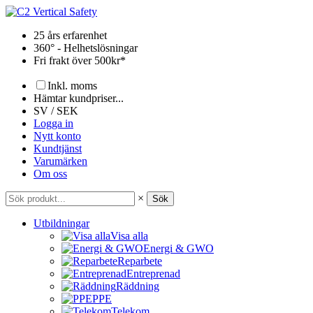
Hoppa
till
25 års erfarenhet
innehåll
360° - Helhetslösningar
Fri frakt över 500kr*
Inkl. moms
Hämtar kundpriser...
SV / SEK
Logga in
Nytt konto
Kundtjänst
Varumärken
Om oss
×
Sök
Utbildningar
Visa alla
Energi & GWO
Reparbete
Entreprenad
Räddning
PPE
Telekom