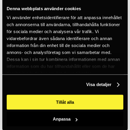
Förankring
Förvaring
Denna webbplats använder cookies
Hjälmar
Karbiner
Vi använder enhetsidentifierare för att anpassa innehållet
Lampor
och annonserna till användarna, tillhandahålla funktioner
Nedfirningsdon
för sociala medier och analysera vår trafik. Vi
NFC
Rep
vidarebefordrar även sådana identifierare och annan
Repklämmor
information från din enhet till de sociala medier och
Repvinschar
annons- och analysföretag som vi samarbetar med.
Räddning
Skyddsutrustning
Dessa kan i sin tur kombinera informationen med annan
Slingor
information som du har tillhandahållit eller som de har
Smarta saker
samlat in när du har använt deras tjänster.
Stödlinor
Verktygssäkring
Outlet
Visa detaljer
Sport
Visa alla
Ankare
Tillåt alla
Böcker
Crashpads
Firningsåttor
Anpassa
Isklättring
Karbiner