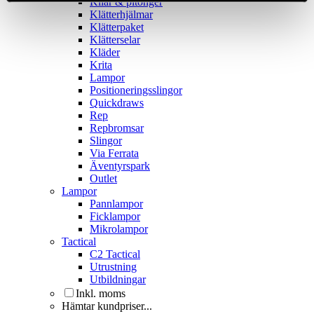
Kilar & pitonger
Klätterhjälmar
Klätterpaket
Klätterselar
Kläder
Krita
Lampor
Positioneringsslingor
Quickdraws
Rep
Repbromsar
Slingor
Via Ferrata
Äventyrspark
Outlet
Lampor
Pannlampor
Ficklampor
Mikrolampor
Tactical
C2 Tactical
Utrustning
Utbildningar
Inkl. moms
Hämtar kundpriser...