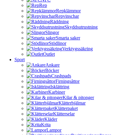
Rep
Repklämmor
Repvinschar
Räddning
Skyddsutrustning
Slingor
Smarta saker
Stödlinor
Verktygssäkring
Outlet
Sport
Ankare
Böcker
Crashpads
Firningsåttor
Isklättring
Karbiner
Kilar & pitonger
Klätterhjälmar
Klätterpaket
Klätterselar
Kläder
Krita
Lampor