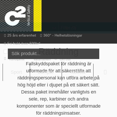
Hoppa
till
innehåll
Filter
Kategorier
(0)
25 års erfarenhet
360° - Helhetslösningar
Fri frakt över 500kr*
Räddning
Inkl. moms
SV / SEK
Logga in
Nytt konto
Kundtjänst
Varumärken
Om oss
Fallskyddspaket för räddning är
utformade för att säkerställa att
Sport
Lampor
Tactical
Varu
räddningspersonal kan utföra arbete på
hög höjd eller i djupet på ett säkert sätt.
Dessa paket innehåller vanligtvis en
sele, rep, karbiner och andra
komponenter som är speciellt utformade
för räddningsinsatser.