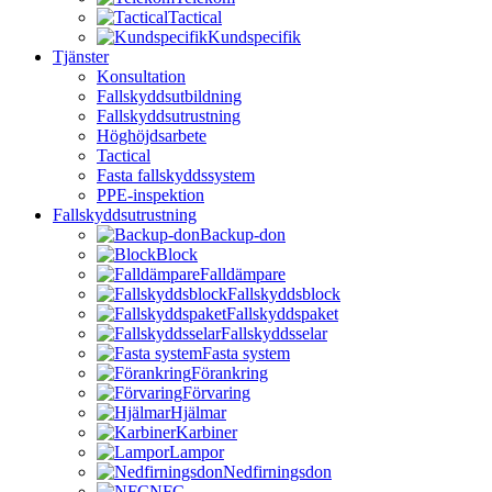
Tactical
Kundspecifik
Tjänster
Konsultation
Fallskyddsutbildning
Fallskyddsutrustning
Höghöjdsarbete
Tactical
Fasta fallskyddssystem
PPE-inspektion
Fallskyddsutrustning
Backup-don
Block
Falldämpare
Fallskyddsblock
Fallskyddspaket
Fallskyddsselar
Fasta system
Förankring
Förvaring
Hjälmar
Karbiner
Lampor
Nedfirningsdon
NFC