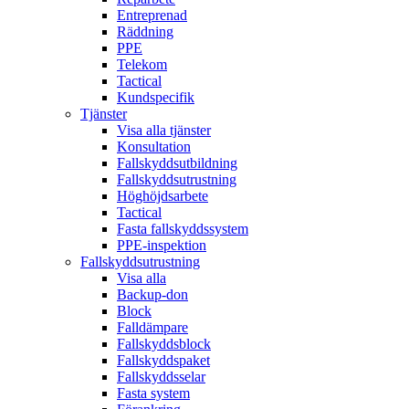
Entreprenad
Räddning
PPE
Telekom
Tactical
Kundspecifik
Tjänster
Visa alla tjänster
Konsultation
Fallskyddsutbildning
Fallskyddsutrustning
Höghöjdsarbete
Tactical
Fasta fallskyddssystem
PPE-inspektion
Fallskyddsutrustning
Visa alla
Backup-don
Block
Falldämpare
Fallskyddsblock
Fallskyddspaket
Fallskyddsselar
Fasta system