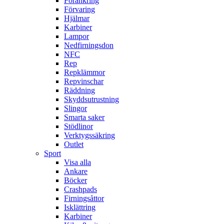
Förankring
Förvaring
Hjälmar
Karbiner
Lampor
Nedfirningsdon
NFC
Rep
Repklämmor
Repvinschar
Räddning
Skyddsutrustning
Slingor
Smarta saker
Stödlinor
Verktygssäkring
Outlet
Sport
Visa alla
Ankare
Böcker
Crashpads
Firningsåttor
Isklättring
Karbiner