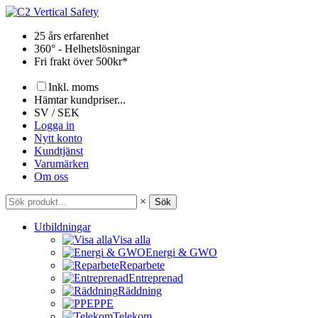
Hoppa
till
25 års erfarenhet
innehåll
360° - Helhetslösningar
Fri frakt över 500kr*
Inkl. moms
Hämtar kundpriser...
SV / SEK
Logga in
Nytt konto
Kundtjänst
Varumärken
Om oss
×
Sök
Utbildningar
Visa alla
Energi & GWO
Reparbete
Entreprenad
Räddning
PPE
Telekom