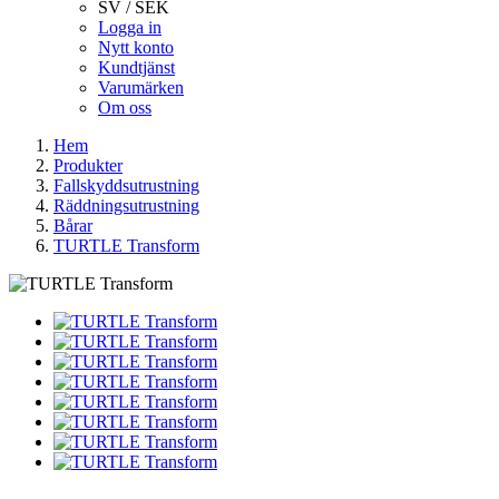
SV / SEK
Logga in
Nytt konto
Kundtjänst
Varumärken
Om oss
Hem
Produkter
Fallskyddsutrustning
Räddningsutrustning
Bårar
TURTLE Transform