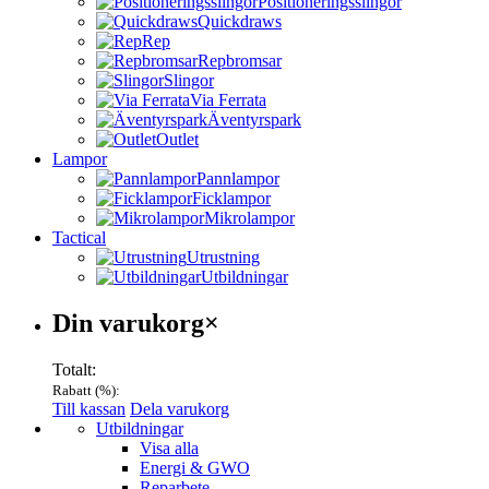
Positioneringsslingor
Quickdraws
Rep
Repbromsar
Slingor
Via Ferrata
Äventyrspark
Outlet
Lampor
Pannlampor
Ficklampor
Mikrolampor
Tactical
Utrustning
Utbildningar
Varukorg
Din varukorg
×
Totalt:
Rabatt (
%):
Till kassan
Dela varukorg
Menu
Utbildningar
Visa alla
Energi & GWO
Reparbete