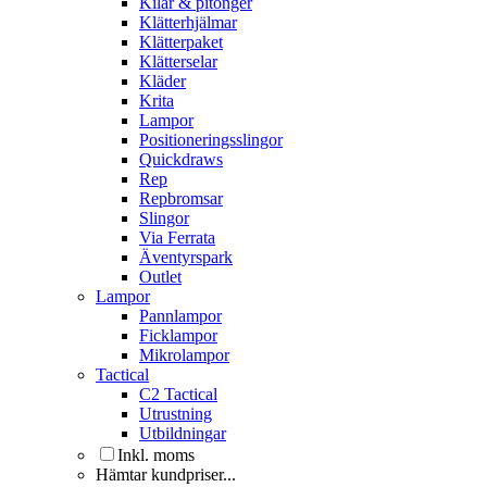
Kilar & pitonger
Klätterhjälmar
Klätterpaket
Klätterselar
Kläder
Krita
Lampor
Positioneringsslingor
Quickdraws
Rep
Repbromsar
Slingor
Via Ferrata
Äventyrspark
Outlet
Lampor
Pannlampor
Ficklampor
Mikrolampor
Tactical
C2 Tactical
Utrustning
Utbildningar
Inkl. moms
Hämtar kundpriser...