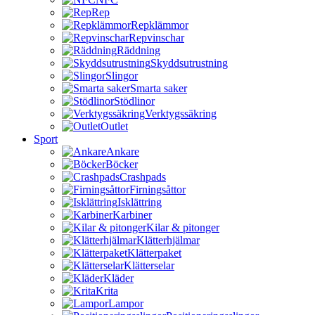
Rep
Repklämmor
Repvinschar
Räddning
Skyddsutrustning
Slingor
Smarta saker
Stödlinor
Verktygssäkring
Outlet
Sport
Ankare
Böcker
Crashpads
Firningsåttor
Isklättring
Karbiner
Kilar & pitonger
Klätterhjälmar
Klätterpaket
Klätterselar
Kläder
Krita
Lampor