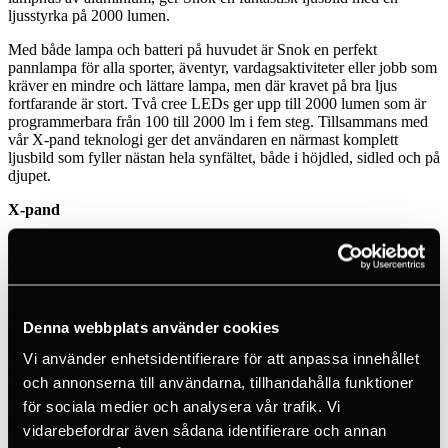
ljusstyrka på 2000 lumen.
Med både lampa och batteri på huvudet är Snok en perfekt
pannlampa för alla sporter, äventyr, vardagsaktiviteter eller jobb som
kräver en mindre och lättare lampa, men där kravet på bra ljus
fortfarande är stort. Två cree LEDs ger upp till 2000 lumen som är
programmerbara från 100 till 2000 lm i fem steg. Tillsammans med
vår X-pand teknologi ger det användaren en närmast komplett
ljusbild som fyller nästan hela synfältet, både i höjdled, sidled och på
djupet.
X-pand
Vår egenutvecklade X-pand teknologi ger en balanserad och
behaglig ljusbild (eller kon) som känns naturlig att använda. Ljuset
börjar vid fötterna, sprids brett åt sidorna samtidigt som
fokuspunkten når långt, helt utan skarpa gränser mellan
fokuspunkten och den övriga ljusbilden. Detta ger ett vilsamt och
Denna webbplats använder cookies
reflexfritt ljus som inte bländar användaren, så nära dagsljus man
kan komma. Med Snok kan du exempelvis på ett behagligt sätt läsa
Vi använder enhetsidentifierare för att anpassa innehållet
en karta, även på högsta effektläge. X-pand ger dig rätt mängd ljus
och annonserna till användarna, tillhandahålla funktioner
på rätt ställe.
för sociala medier och analysera vår trafik. Vi
Programmerbar effekt
vidarebefordrar även sådana identifierare och annan