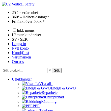
Hoppa
till
25 års erfarenhet
innehåll
360° - Helhetslösningar
Fri frakt över 500kr*
Inkl. moms
Hämtar kundpriser...
SV / SEK
Logga in
Nytt konto
Kundtjänst
Varumärken
Om oss
×
Sök
Utbildningar
Visa alla
Energi & GWO
Reparbete
Entreprenad
Räddning
PPE
Telekom