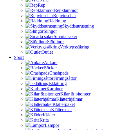
Rep
Repklämmor
Repvinschar
Räddning
Skyddsutrustning
Slingor
Smarta saker
Stödlinor
Verktygssäkring
Outlet
Sport
Ankare
Böcker
Crashpads
Firningsåttor
Isklättring
Karbiner
Kilar & pitonger
Klätterhjälmar
Klätterpaket
Klätterselar
Kläder
Krita
Lampor