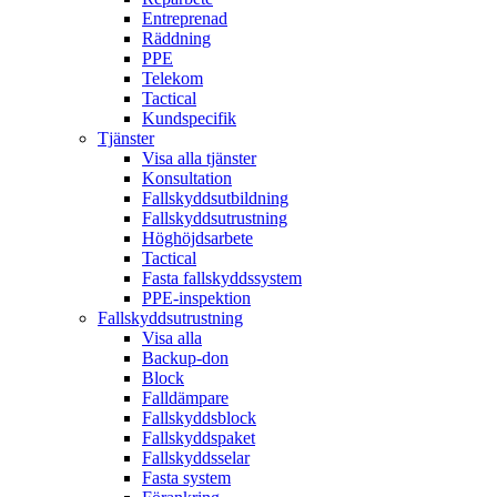
Entreprenad
Räddning
PPE
Telekom
Tactical
Kundspecifik
Tjänster
Visa alla tjänster
Konsultation
Fallskyddsutbildning
Fallskyddsutrustning
Höghöjdsarbete
Tactical
Fasta fallskyddssystem
PPE-inspektion
Fallskyddsutrustning
Visa alla
Backup-don
Block
Falldämpare
Fallskyddsblock
Fallskyddspaket
Fallskyddsselar
Fasta system