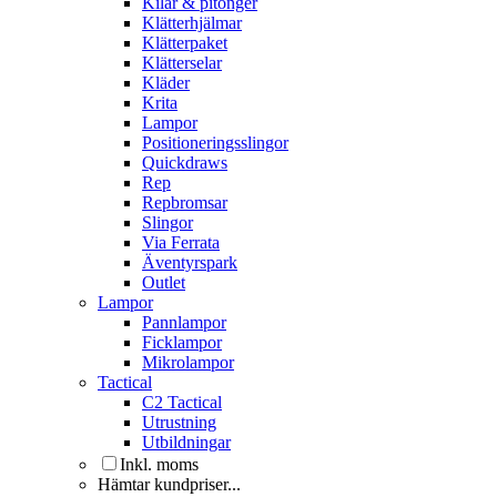
Kilar & pitonger
Klätterhjälmar
Klätterpaket
Klätterselar
Kläder
Krita
Lampor
Positioneringsslingor
Quickdraws
Rep
Repbromsar
Slingor
Via Ferrata
Äventyrspark
Outlet
Lampor
Pannlampor
Ficklampor
Mikrolampor
Tactical
C2 Tactical
Utrustning
Utbildningar
Inkl. moms
Hämtar kundpriser...