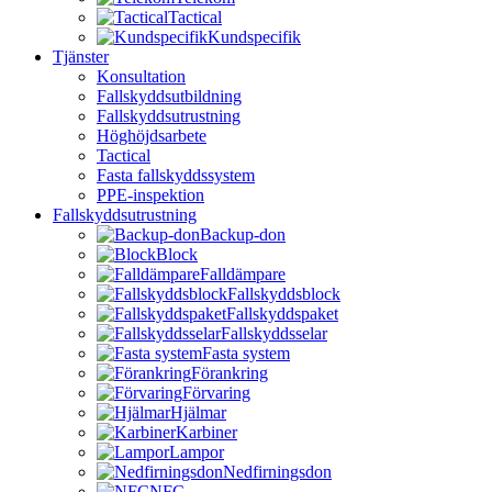
Tactical
Kundspecifik
Tjänster
Konsultation
Fallskyddsutbildning
Fallskyddsutrustning
Höghöjdsarbete
Tactical
Fasta fallskyddssystem
PPE-inspektion
Fallskyddsutrustning
Backup-don
Block
Falldämpare
Fallskyddsblock
Fallskyddspaket
Fallskyddsselar
Fasta system
Förankring
Förvaring
Hjälmar
Karbiner
Lampor
Nedfirningsdon
NFC