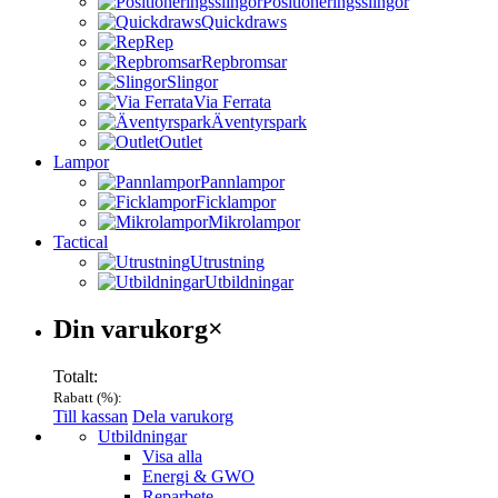
Positioneringsslingor
Quickdraws
Rep
Repbromsar
Slingor
Via Ferrata
Äventyrspark
Outlet
Lampor
Pannlampor
Ficklampor
Mikrolampor
Tactical
Utrustning
Utbildningar
Varukorg
Din varukorg
×
Totalt:
Rabatt (
%):
Till kassan
Dela varukorg
Menu
Utbildningar
Visa alla
Energi & GWO
Reparbete