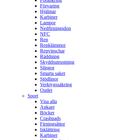
Förankring
Förvaring
Hjälmar
Karbiner
Lampor
Nedfirningsdon
NFC
Rep
Repklämmor
Repvinschar
Räddning
Skyddsutrustning
Slingor
Smarta saker
Stödlinor
Verktygssäkring
Outlet
Sport
Visa alla
Ankare
Böcker
Crashpads
Firningsåttor
Isklättring
Karbiner