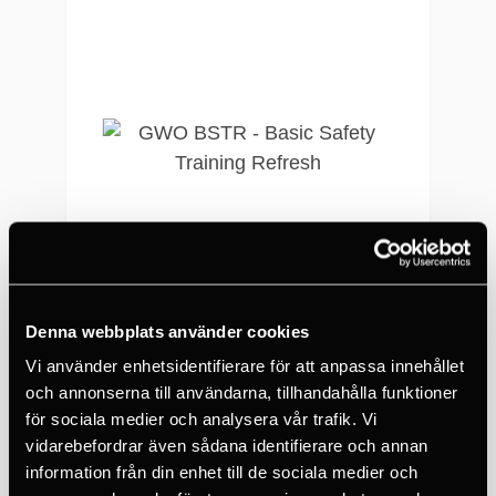
Kursinformation
Vi står för utrustning och
material under kursen.
Kurserna kan hållas både
på svenska och engelska.
Utbildningen genomförs
på våra kursanläggningar
i Uppsala och Höganäs,
eller hos kund.
Denna webbplats använder cookies
GWO BSTR - Basic Safety Training Refresh
Examination sker genom
Vi använder enhetsidentifierare för att anpassa innehållet
praktiska övningar.
och annonserna till användarna, tillhandahålla funktioner
14 875 SEK
för sociala medier och analysera vår trafik. Vi
Fika och lunch ingår.
vidarebefordrar även sådana identifierare och annan
information från din enhet till de sociala medier och
Minimum 4 max 12