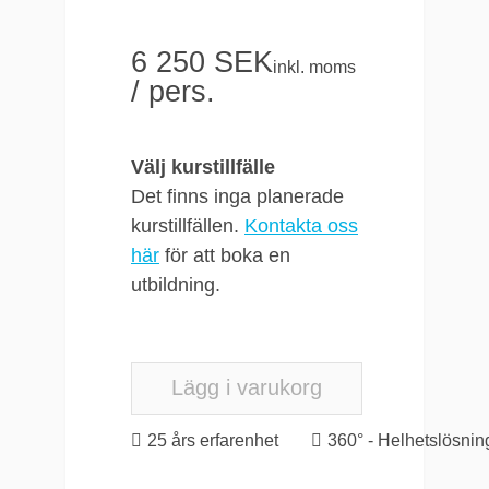
Tider
: 08.30–16.30
Antal deltagare
:
6 250 SEK
Minst 4, max 12
inkl. moms
/ pers.
personer
Examination
:
Praktiska övningar
Välj kurstillfälle
Det finns inga planerade
Målgrupp
kurstillfällen.
Kontakta oss
här
för att boka en
Tekniker som behöver en
utbildning.
teorestisk och praktisk
utbildning i användning av
Actsafe/Skylotec Power
Ascenders.
Lägg i varukorg
25 års erfarenhet
360° - Helhetslösnin
Riskanalys och
planering