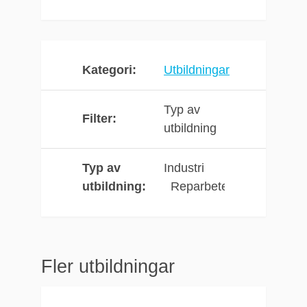
Introduktion och
teknisk data
Produktsäkerhet &
systemförståelse
Kategori
Utbildningar
Rep och
kompatibilitet
Typ av
Filter
Generell säkerhet
utbildning
Praktisk
användning
Typ av
Industri
Service &
utbildning
Reparbeten
underhåll
Förkunskaper
Fler utbildningar
Viktig att man har
repvana. Fråga oss!